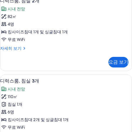
두
디럭스룸, 침실 2개
럭
개
보
시내 전망
자
스
기
세
82㎡
룸,
히
4명
보
침
기
킹사이즈침대 1개 및 싱글침대 1개
실
무료 WiFi
2
디
자세히 보기
개
럭
사
스
요금 보기
룸,
진
침
모
실
객실 내 금고, 책상, 암막 커튼, 다리미
디
5
2
두
디럭스룸, 침실 3개
럭
개
보
시내 전망
자
스
기
세
110㎡
룸,
히
침실 1개
보
침
기
6명
실
킹사이즈침대 2개 및 싱글침대 1개
3
무료 WiFi
개