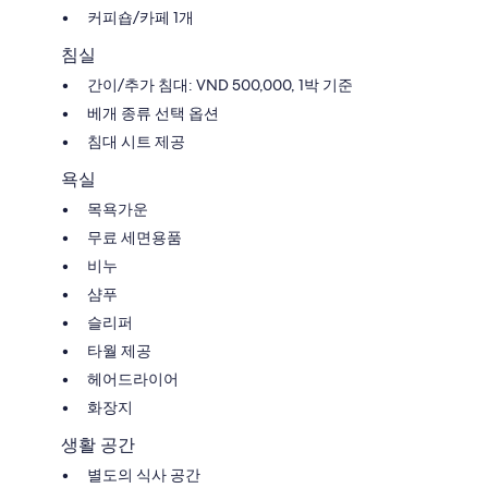
커피숍/카페 1개
침실
간이/추가 침대: VND 500,000, 1박 기준
베개 종류 선택 옵션
침대 시트 제공
욕실
목욕가운
무료 세면용품
비누
샴푸
슬리퍼
타월 제공
헤어드라이어
화장지
생활 공간
별도의 식사 공간