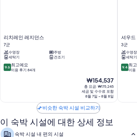
객실 특징
각각 다른 가구가 비치된 모든 237개 객실에는 편안하고 여유로운 숙박을
위해 베개 종류 선택 옵션, 에어컨 외에도 별도의 좌석 공간, 별도의 식사
공간 등의 정성이 담긴 편의 시설 및 서비스가 세심하게 준비되어 있습니
다. 고객의 이용 후기에 따르면 청결한 객실이 이 숙박 시설의 장점으로 손
리
셔
리치레인 레지던스
셔우드
꼽힙니다.
치
우
7군
3군
레
드
이 밖에 다음과 같은 편의 시설 및 서비스를 모든 객실에서 이용하실 수 있
수영장
주방
수영장
인
레
습니다.
세탁기
건조기
세탁기
레
지
지
던
10
10
최고예요
최고
무료 세면용품 및 헤어드라이어
9.6
9.4
던
스
점
점
이용 후기 84개
이용 
43인치 LCD TV - 케이블 TV 채널 이용 가능
스
3
만
만
현
₩154,537
7
군
점
점
옷장 또는 벽장, 별도의 좌석 공간 및 별도의 식사 공간
재
군
중
중
총 요금: ₩175,245
요
세금 및 수수료 포함
9.6
9.4
금
8월 7일 ~ 8월 8일
점,
점,
₩154,537
최
최
비슷한 숙박 시설 비교하기
고
고
예
예
이 숙박 시설에 대한 상세 정보
요,
요,
이
이
용
용
숙박 시설 내 편의 시설
후
후