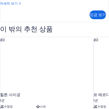
디
자세히 보기
사
럭
진
스
요금 보기
룸,
모
침
두
실
이 밖의 추천 상품
3
보
개
기
자
힐튼 사이공
르 메르
광고
광고
세
히
보
기
힐튼 사이공
르 메르
1군
1군
수영장
스파
수영장