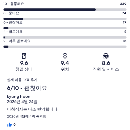
평
10 - 훌륭해요
339
점
평
8 - 좋아요
74
10
점
평
-
6 - 괜찮아요
17
8
훌
점
평
-
4 - 별로예요
5
륭
6
좋
점
평
-
2 - 너무 별로예요
18
해
아
4
괜
점
요.
-
요.
찮
2
453
별
453
-
아
개
9.6
9.4
8.6
로
개
너
요.
이
청결 상태
위치
직원 및 서비스
예
이
무
453
용
요.
용
이
별
개
후
실제 이용 고객 후기
453
후
로
이
기
용
6/10 - 괜찮아요
개
기
예
용
중
이
중
후
kyung hoon
요.
후
339
용
74
2026년 4월 24일
453
기
기
개
후
개
아침식사는 다소 빈약합니다.
개
중
기
이
2026년 4월에 4박 숙박함
17
중
용
개
0
5
후