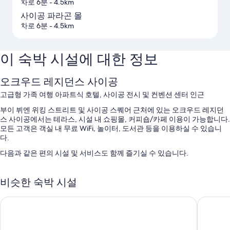
차로 6분
- 4.5km
사이공 파라곤 몰
차로 6분
- 4.5km
이 숙박 시설에 대한 정보
오크우드 레지던스 사이공
고급형 가족 여행 아파트식 호텔, 사이공 전시 및 컨벤션 센터 인근
부이 뷔엔 위킹 스트리트 및 사이공 스퀘어 근처에 있는 오크우드 레지던
스 사이공에서는 테라스, 시설 내 쇼핑몰, 커피숍/카페 이용이 가능합니다.
모든 고객은 객실 내 무료 WiFi, 놀이터, 도서관 등을 이용하실 수 있습니
다.
다음과 같은 편의 시설 및 서비스도 함께 즐기실 수 있습니다.
일광욕 의자, 수영장 파라솔 등을 갖춘 2 개 야외 수영장 및 어린이 수
영장
비슷한 숙박 시설
뷔페 아침 식사(요금 별도), 셀프 주차(요금 별도) 및 왕복 공항 셔틀(요
리치레인 레지던스
셔우드 
금 별도)
간편 체크아웃, 간편 체크인 및 다국어 구사 가능 직원
바비큐 그릴, 24시간 운영 프런트 데스크 및 짐 보관