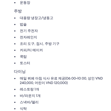
운동장
주방
대용량 냉장고/냉동고
밥솥
전기 주전자
전자레인지
조리 도구, 접시, 주방 기구
커피/티 메이커
쿡탑
토스터
다이닝
매일 뷔페 아침 식사 유료 제공(06:00~10:00, 성인 VND
240,000, 어린이 VND 120,000)
레스토랑 1개
바/라운지 1개
스낵바/델리
식탁