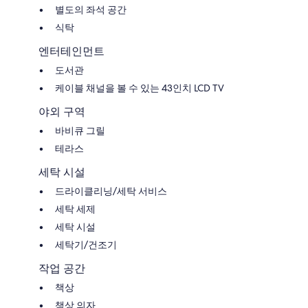
별도의 좌석 공간
식탁
엔터테인먼트
도서관
케이블 채널을 볼 수 있는 43인치 LCD TV
야외 구역
바비큐 그릴
테라스
세탁 시설
드라이클리닝/세탁 서비스
세탁 세제
세탁 시설
세탁기/건조기
작업 공간
책상
책상 의자