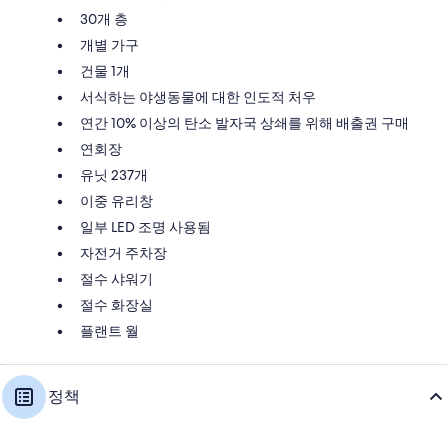
30개 층
개별 가구
건물 1개
서식하는 야생동물에 대한 인도적 처우
연간 10% 이상의 탄소 발자국 상쇄를 위해 배출권 구매
연회장
유닛 237개
이중 유리창
일부 LED 조명 사용됨
자전거 주차장
절수 샤워기
절수 화장실
플랜트 월
정책