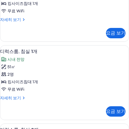
튜
필
킹사이즈침대 1개
터
디
무료 WiFi
오
디
자세히 보기
사
럭
진
스
요금 보기
스
모
튜
두
디
객실 내 금고, 책상, 암막 커튼, 다리미
디
7
오
디럭스룸, 침실 1개
보
럭
자
기
시내 전망
세
스
히
51㎡
룸,
보
2명
기
침
킹사이즈침대 1개
실
무료 WiFi
1
디
자세히 보기
개
럭
사
스
요금 보기
룸,
진
침
모
실
객실 내 금고, 책상, 암막 커튼, 다리미
디
6
1