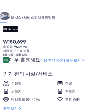
던
이전
다음
스
35+
소개
편의 시설/서비스
위치
요금
정책
사
VIP Access
이
공
현
₩180,699
재
의
총 요금: ₩204,913
가
세금 및 수수료 포함
사
격
8월 9일 ~ 8월 10일
은
이
매우 훌륭해요
9.2
이용 후기 453개 모두 보기
10점 만점 중 9.2점.
진
₩180,699
용
후
숙박 시설 입구
갤
인기 편의 시설/서비스
기
러
수영장
주방
리
세탁기
건조기
반려동물 동반 가능
무료 WiFi
모두 보기