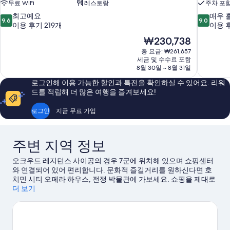
무료 WiFi
레스토랑
주차 포
10
10
최고예요
매우 
9.6
9.0
점
점
이용 후기 219개
이용 후
만
만
현
₩230,738
점
점
재
총 요금: ₩261,657
중
중
요
세금 및 수수료 포함
9.6
9.0
금
8월 30일 ~ 8월 31일
점,
점,
₩230,738
최
매
로그인해 이용 가능한 할인과 특전을 확인하실 수 있어요. 리워
고
우
드를 적립해 더 많은 여행을 즐겨보세요!
예
훌
요,
륭
로그인
지금 무료 가입
이
해
용
요,
후
이
주변 지역 정보
기
용
219
후
오크우드 레지던스 사이공의 경우 7군에 위치해 있으며 쇼핑센터
개
기
와 연결되어 있어 편리합니다. 문화적 즐길거리를 원하신다면 호
718
치민 시티 오페라 하우스, 전쟁 박물관에 가보세요. 쇼핑을 제대로
개
즐길 수 있는 부이 뷔엔 위킹 스트리트, 사이공 스퀘어도 방문해 볼
더 보기
만합니다. 아이와 함께 여행하세요? 그럼 사이공 동식물원도 놓칠
수 없죠.
호치민 여행 가이드 보기
호치민의 더 많은 아파트식 호텔 보기