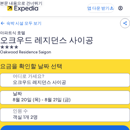
본문 내용으로 건너뛰기
앱 다운 받기
숙박 시설 모두 보기
아파트식 호텔
오크우드 레지던스 사이공
4.0
Oakwood Residence Saigon
성
급
요금을 확인할 날짜 선택
숙
박
어디로 가세요?
시
설
날짜
인원 수