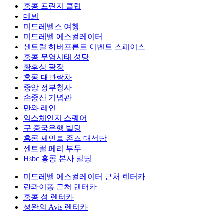
홍콩 프린지 클럽
데뵈
미드레벨스 여행
미드레벨 에스컬레이터
센트럴 하버프론트 이벤트 스페이스
홍콩 무염시태 성당
황후상 광장
홍콩 대관람차
중앙 정부청사
손중산 기념관
만와 레인
익스체인지 스퀘어
구 중국은행 빌딩
홍콩 세인트 존스 대성당
센트럴 페리 부두
Hsbc 홍콩 본사 빌딩
미드레벨 에스컬레이터 근처 렌터카
란콰이퐁 근처 렌터카
홍콩 섬 렌터카
셩완의 Avis 렌터카