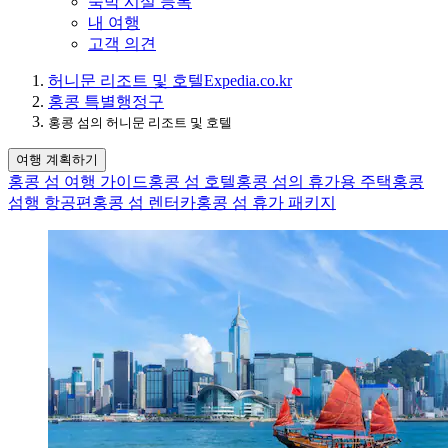
숙박 시설 등록
내 여행
고객 의견
허니문 리조트 및 호텔
Expedia.co.kr
홍콩 특별행정구
홍콩 섬의 허니문 리조트 및 호텔
여행 계획하기
홍콩 섬 여행 가이드
홍콩 섬 호텔
홍콩 섬의 휴가용 주택
홍콩
섬행 항공편
홍콩 섬 렌터카
홍콩 섬 휴가 패키지