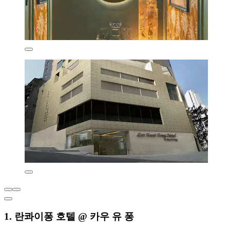
1. 란콰이퐁 호텔 @ 카우 유 퐁