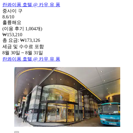
란콰이퐁 호텔 @ 카우 유 퐁
중사이 구
8.6/10
훌륭해요
(이용 후기 1,004개)
₩153,210
총 요금: ₩173,126
세금 및 수수료 포함
8월 30일 ~ 8월 31일
란콰이퐁 호텔 @ 카우 유 퐁