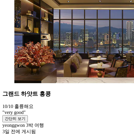
그랜드 하얏트 홍콩
10/10
훌륭해요
"very good"
간단히 보기
yeonggwon
3박 여행
3일 전에 게시됨