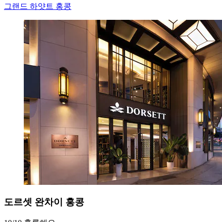
그랜드 하얏트 홍콩
도르셋 완차이 홍콩