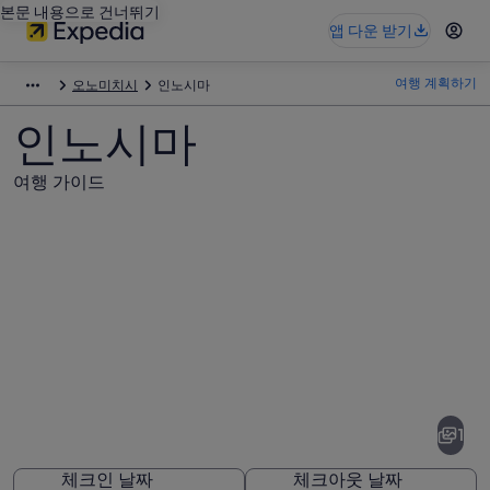
본문 내용으로 건너뛰기
앱 다운 받기
여행 계획하기
오노미치시
인노시마
인노시마
여행 가이드
인
노
시
1
마
체크인 날짜
체크아웃 날짜