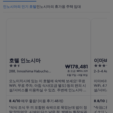
인노시마의 인기 호텔
인노시마의 휴가용 주택 임대
호텔 인노시마
이마바리 고
호텔 인노시마
이마바리
2.5
8
3.5
₩178,481
out
월
out
288, Innoshima Habucho
2-3-4 Asahi
총 요금: ₩196,329
Onomichi Hiroshima
8월 17일 ~ 8월 18일
of
of
17
오노미치시에 있는 이 호텔에 숙박해 보세요! 무료
이마바리시에
5
5
일
WiFi, 무료 주차, 아침 식사(요금 별도) 등의 편의 시
WiFi, 4 
부
설/서비스를 이용하실 수 있죠. 주변에 인노시마 시
설/서비스를 
터
료칸 박물관, 인노시마 수이군 성 같은 인기 명소가
등이 고객들
8
있어 관광을 즐기기에도 좋아요.
변에 이마바
8.4
/
10
매우 좋음! (이용 후기 48개)
8.8
/
10
훌륭함
월
명소가 있어 관
"석식 조식 두 끼 포함된 숙박으로 묵었는데 밥이 정
"今治に行
18
말 맛있어요. 시설이 다소 낡은 점, 방에는 화장실과
イクリング