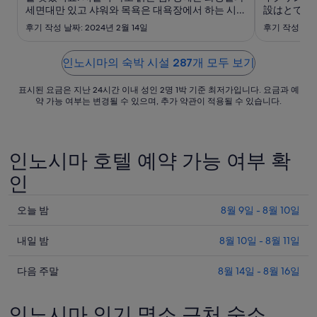
일
세면대만 있고 샤워와 목욕은 대욕장에서 하는 시스
設はとても
까
템인 것은 다소 불편하지만 전반적으로 깔끔하게 잘
魚を楽しめ
후기 작성 날짜: 2024년 2월 14일
후기 작성 날짜:
관리되어 있고 그 나름대로 정취가 있습니다. 방에
지
街がシャッ
서 보이는 전망도 좋고요. 차를 이용할 수 있다면 근
りましたが
요
방에서 할 수 있는 가장 좋은 숙박 경험이라고 생각
のでぜひ歩
인노시마의 숙박 시설 287개 모두 보기
금
합니다."
은
표시된 요금은 지난 24시간 이내 성인 2명 1박 기준 최저가입니다. 요금과 예
1
약 가능 여부는 변경될 수 있으며, 추가 약관이 적용될 수 있습니다.
박
당
₩178,481
인노시마 호텔 예약 가능 여부 확
입
니
인
다.
오
오늘 밤
8월 9일 - 8월 10일
늘
내
밤
내일 밤
8월 10일 - 8월 11일
일
인
다
밤
다음 주말
8월 14일 - 8월 16일
노
음
인
시
주
노
마
인노시마 인기 명소 근처 숙소