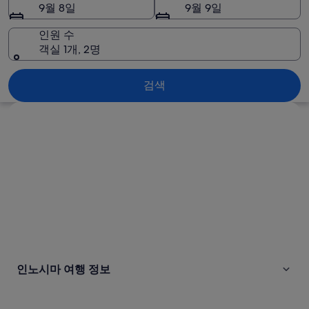
사
9월 8일
9월 9일
진
인원 수
객실 1개, 2명
인노시마
검색
지도로 보기
인노시마 여행 정보