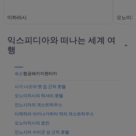
16
일)
미하라시
오노미치
익스피디아와 떠나는 세계 여
행
숙소
항공
패키지
렌터카
시가 나오야 옛 집 근처 호텔
오노미치시의 럭셔리 호텔
인노시마의 게스트하우스
다케하라 아키나가하마 역의 게스트하우스
오노미치시의 료칸
인노시마 수이군 성 근처 호텔