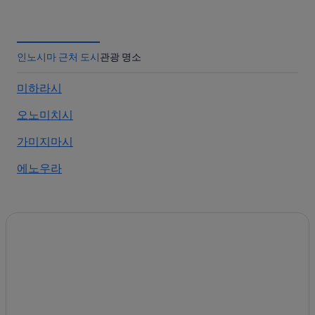
이누시마카가미우라초 호텔
다케하라 아키사이자키 역의 개인 별장
오노미치 히가시오노미치 역 근처 호텔
인노시마 근처 도시
관광 명소
오쿠노시마 섬의 Kyukamura 호텔
미하라시
인노시마의 호스텔
오노미치시
오노미치 영화 박물관 근처 호텔
오노미치시의 캡슐 호텔
가미지마시
오노미치시 호텔
에노우라
다케하라 타다노우미 역 근처 호텔
시라다키 산 근처 호텔
오쿠노시마 섬의 아침 식사 제공 호텔
인노시마의 료칸
모모시마 호텔
오노미치시의 게스트하우스
오쿠노시마 섬의 온천 호텔