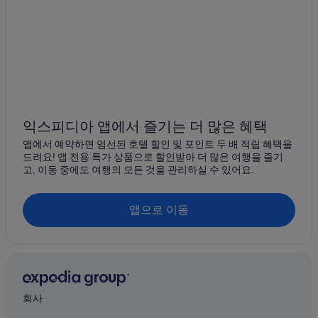
이로하마루 전시 빌딩 근처 호텔
오노미치시의 3성급 호텔
에노우라 호텔
오쿠노시마 섬 독가스 박물관 근처 호텔
이노시마오하시 기념공원 근처 호텔
오노미치 시노노미치 역 근처 호텔
익스피디아 앱에서 즐기는 더 많은 혜택
인노시마의 아파트식 호텔
앱에서 예약하면 엄선된 호텔 할인 및 포인트 두 배 적립 혜택을
드려요! 앱 전용 특가 상품으로 할인받아 더 많은 여행을 즐기
오노미치시의 스파가 있는 리조트 및 호텔
고, 이동 중에도 여행의 모든 것을 관리하실 수 있어요.
모모시마의 캡슐 호텔
인노시마의 3성급 호텔
앱으로 이동
오노미치 마츠나가 역의 콘도
오쿠노시마 섬의 4성급 호텔
이누시마카가미우라초의 로지
오쿠노시마 섬의 수영장이 있는 호텔
회사
인노시마의 캡슐 호텔