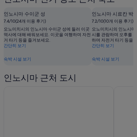
말
시
의
인
마
요
노
인노시마 수이군 성
의
인노시마 시료칸 박
금
시
요
확
7.4/10(24개 이용 후기)
7.2/10(10개 이용 후기)
마
금
인
오노미치시의 인노시마 수이군 성에 들러 이곳
오노미치시의 인노시마 
의
확
(숙
역사에 대해 배워보세요. 이곳을 여행하며 자전
시를 관람하며 오후를 
거 타기 등을 즐겨보세요.
하며 자전거 타기 등을 
요
인
박
간단히 보기
간단히 보기
금
(숙
기
확
박
간:
숙박 시설 보기
숙박 시설 보기
인
기
8
(숙
월
간:
박
9
8
인노시마 근처 도시
일
월
기
-
10
간:
8
일
8
월
-
월
10
8
14
일)
월
일
11
-
일)
8
월