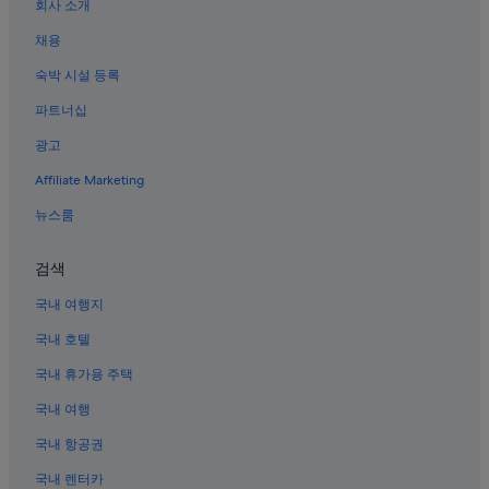
회사 소개
오노미치시의 비즈니스 호텔
채용
오쿠노시마 섬의 3성급 호텔
숙박 시설 등록
시게이 호텔
파트너십
오쿠노시마 섬 호텔
광고
미하라 스나미 역 근처 호텔
Affiliate Marketing
텐네이지 근처 호텔
뉴스룸
검색
국내 여행지
국내 호텔
국내 휴가용 주택
국내 여행
국내 항공권
국내 렌터카