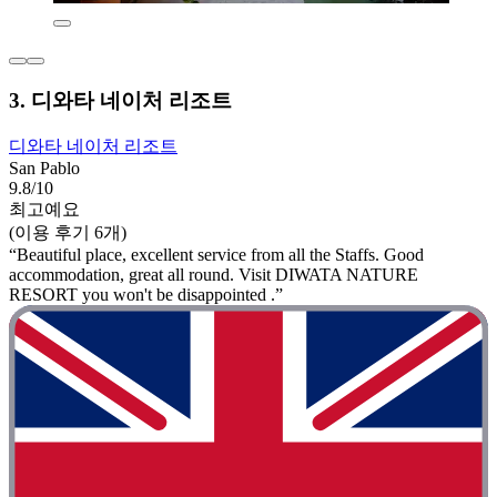
3. 디와타 네이처 리조트
디와타 네이처 리조트
San Pablo
9.8/10
최고예요
(이용 후기 6개)
“Beautiful place, excellent service from all the Staffs. Good
accommodation, great all round. Visit DIWATA NATURE
RESORT you won't be disappointed .”