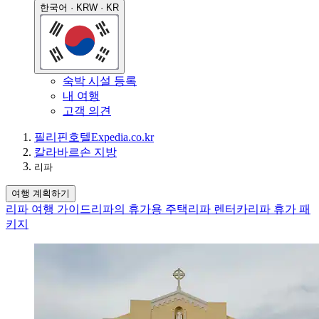
한국어 · KRW · KR
숙박 시설 등록
내 여행
고객 의견
필리핀
호텔
Expedia.co.kr
칼라바르손 지방
리파
여행 계획하기
리파 여행 가이드
리파의 휴가용 주택
리파 렌터카
리파 휴가 패
키지