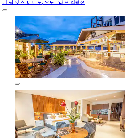
더 팜 앳 산 베니토, 오토그래프 컬렉션