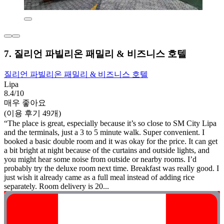
7. 질리언 파빌리온 패밀리 & 비즈니스 호텔
질리언 파빌리온 패밀리 & 비즈니스 호텔
Lipa
8.4/10
매우 좋아요
(이용 후기 49개)
“The place is great, especially because it’s so close to SM City Lipa
and the terminals, just a 3 to 5 minute walk. Super convenient. I
booked a basic double room and it was okay for the price. It can get
a bit bright at night because of the curtains and outside lights, and
you might hear some noise from outside or nearby rooms. I’d
probably try the deluxe room next time. Breakfast was really good. I
just wish it already came as a full meal instead of adding rice
separately. Room delivery is 20...