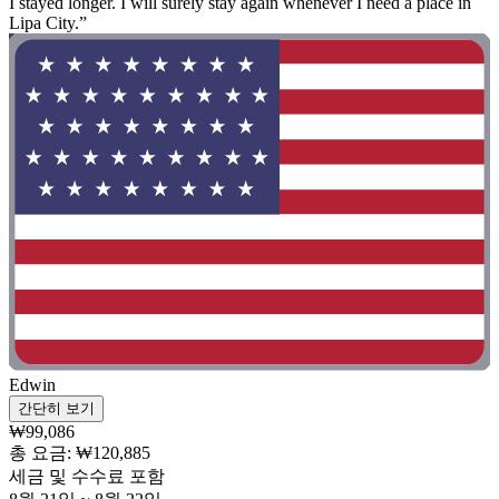
I stayed longer. I will surely stay again whenever I need a place in
Lipa City.”
Edwin
간단히 보기
₩99,086
총 요금: ₩120,885
세금 및 수수료 포함