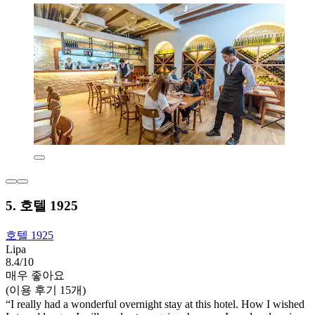
5. 호텔 1925
호텔 1925
Lipa
8.4/10
매우 좋아요
(이용 후기 15개)
“I really had a wonderful overnight stay at this hotel. How I wished