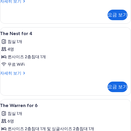
The
자세히 보기
보
Roost
기
자
요금 보기
세
히
보
The
무료 WiFi, 침대 시트
6
기
The Nest for 4
Nest
침실 1개
for
4명
4
사
퀸사이즈 2층침대 1개
진
무료 WiFi
모
The
자세히 보기
Nest
두
for
요금 보기
보
4
자
기
세
The
The Warren for 6 | 무료 WiFi, 침대 시
8
히
The Warren for 6
Warren
보
침실 1개
기
for
6명
6
사
퀸사이즈 2층침대 1개 및 싱글사이즈 2층침대 1개