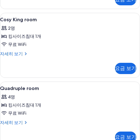
보
자
세
기
히
Cosy
욕실 | 헤어드라이어, 타월, 비누, 샴푸
2
보
Cosy King room
King
기
2명
room
킹사이즈침대 1개
사
무료 WiFi
진
모
Cosy
자세히 보기
King
두
room
요금 보기
보
자
세
기
히
Quadruple
무료 WiFi, 침대 시트
3
보
Quadruple room
room
기
4명
사
킹사이즈침대 1개
진
무료 WiFi
모
Quadruple
자세히 보기
두
room
보
자
요금 보기
세