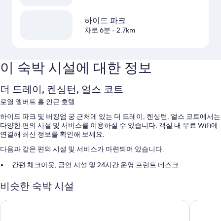
하이드 파크
차로 6분
- 2.7km
이 숙박 시설에 대한 정보
더 드레이, 켄싱턴, 얼스 코트
로열 앨버트 홀 인근 호텔
하이드 파크 및 버킹엄 궁 근처에 있는 더 드레이, 켄싱턴, 얼스 코트에서는
다양한 편의 시설 및 서비스를 이용하실 수 있습니다. 객실 내 무료 WiFi에
연결해 최신 정보를 확인해 보세요.
다음과 같은 편의 시설 및 서비스가 마련되어 있습니다.
간편 체크아웃, 금연 시설 및 24시간 운영 프런트 데스크
엘리베이터
비슷한 숙박 시설
객실 특징
켄싱턴 하이드어웨이
브릿 호텔
모든 125개 객실에는 에어컨 뿐만 아니라 고객을 위한 세심한 정성이 돋보
이는 무료 WiFi, 에스프레소 메이커도 제공됩니다.