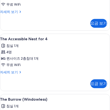
진
무료 WiFi
모
The
자세히 보기
Warren
두
for
요금 보기
보
6
자
기
세
The
무료 WiFi, 침대 시트
8
히
The Accessible Nest for 4
Accessible
보
침실 1개
기
Nest
4명
for
4
퀸사이즈 2층침대 1개
사
무료 WiFi
진
The
자세히 보기
Accessible
모
Nest
두
요금 보기
for
보
4
자
기
The
무료 WiFi, 침대 시트
9
세
The Burrow (Windowless)
Burrow
히
침실 1개
보
(Windowless)