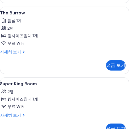
보
(Windowless)
자
기
The
무료 WiFi, 침대 시트
5
세
The Burrow
Burrow
히
침실 1개
보
사
기
2명
진
킹사이즈침대 1개
모
무료 WiFi
두
The
자세히 보기
보
Burrow
기
자
요금 보기
세
히
보
Super
무료 WiFi, 침대 시트
2
기
Super King Room
King
2명
Room
킹사이즈침대 1개
사
무료 WiFi
진
모
Super
자세히 보기
King
두
Room
요금 보기