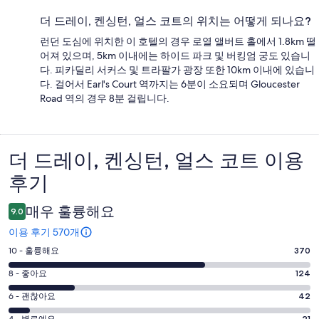
더 드레이, 켄싱턴, 얼스 코트의 위치는 어떻게 되나요?
런던 도심에 위치한 이 호텔의 경우 로열 앨버트 홀에서 1.8km 떨
어져 있으며, 5km 이내에는 하이드 파크 및 버킹엄 궁도 있습니
다. 피카딜리 서커스 및 트라팔가 광장 또한 10km 이내에 있습니
다. 걸어서 Earl's Court 역까지는 6분이 소요되며 Gloucester
Road 역의 경우 8분 걸립니다.
더 드레이, 켄싱턴, 얼스 코트 이용
이
후기
용
후
매우 훌륭해요
9.0
기
이용 후기 570개
평
10 - 훌륭해요
370
점
평
8 - 좋아요
124
10
점
평
-
6 - 괜찮아요
42
8
훌
점
4 - 별로예요
21