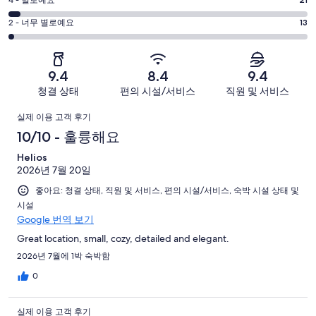
평
-
륭
6
좋
점
평
-
2 - 너무 별로예요
13
해
아
4
괜
점
요.
-
요.
찮
2
570
별
570
-
아
개
9.4
8.4
9.4
로
개
너
요.
이
청결 상태
편의 시설/서비스
직원 및 서비스
예
이
무
570
용
요.
용
이
별
개
후
실제 이용 고객 후기
570
후
로
이
기
용
10/10 - 훌륭해요
개
기
예
용
중
이
중
후
Helios
요.
후
370
용
124
2026년 7월 20일
570
기
기
개
후
개
개
좋아요: 청결 상태, 직원 및 서비스, 편의 시설/서비스, 숙박 시설 상태 및
중
기
시설
이
42
중
Google 번역 보기
용
개
21
후
Great location, small, cozy, detailed and elegant.
개
기
2026년 7월에 1박 숙박함
중
0
13
개
실제 이용 고객 후기