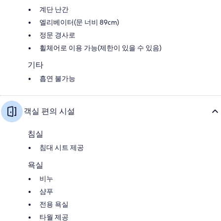
계단 난간
엘리베이터(문 너비 89cm)
정문 경사로
휠체어로 이용 가능(제한이 있을 수 있음)
기타
흡연 불가능
객실 편의 시설
침실
침대 시트 제공
욕실
비누
샴푸
전용 욕실
타월 제공