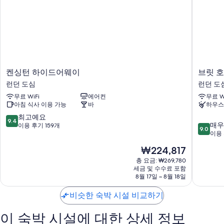
이 밖에 다음과 같은 편의 시설 및 서비스를 이용하실 수 있습니다.
욕실 - 헤어드라이어 및 샴푸 이용 가능
난방 및 하우스키핑 서비스
켄
브
켄싱턴 하이드어웨이
브릿 호
싱
릿
런던 도심
런던 도
턴
호
무료 WiFi
에어컨
무료 W
하
텔
아침 식사 이용 가능
바
하우스
이
스
드
얼
10
최고예요
9.4
10
어
스
매우
점
이용 후기 159개
9.0
점
웨
코
이용 
만
만
이
트
점
현
₩224,817
점
런
런
중
재
중
던
총 요금: ₩269,780
던
9.4
요
세금 및 수수료 포함
9.0
도
도
점,
금
8월 17일 ~ 8월 18일
점,
심
심
최
₩224,817
매
고
비슷한 숙박 시설 비교하기
우
예
훌
요,
이 숙박 시설에 대한 상세 정보
륭
이
해