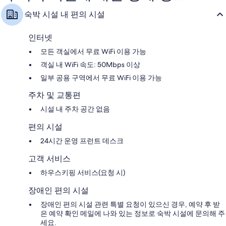
용
요,
후
숙박 시설 내 편의 시설
이
기
용
159
후
개
인터넷
기
모든 객실에서 무료 WiFi 이용 가능
1,137
개
객실 내 WiFi 속도: 50Mbps 이상
일부 공용 구역에서 무료 WiFi 이용 가능
주차 및 교통편
시설 내 주차 공간 없음
편의 시설
24시간 운영 프런트 데스크
고객 서비스
하우스키핑 서비스(요청 시)
장애인 편의 시설
장애인 편의 시설 관련 특별 요청이 있으신 경우, 예약 후 받
은 예약 확인 메일에 나와 있는 정보로 숙박 시설에 문의해 주
세요.