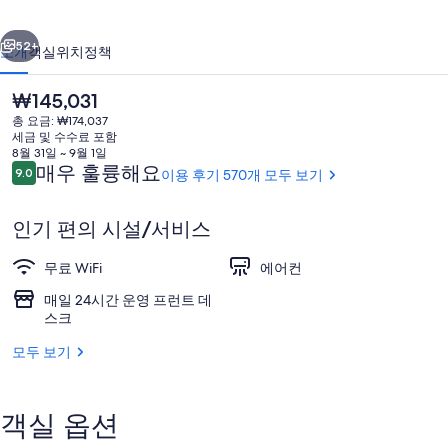
턴,
이전
다음
얼
52+
소개
객실
위치
정책
스
현
₩145,031
코
재
총 요금: ₩174,037
가
트
세금 및 수수료 포함
격
8월 31일 ~ 9월 1일
의
은
이
매우 훌륭해요
9.0
이용 후기 570개 모두 보기
10점 만점 중 9.0점.
₩145,031
용
사
후
인기 편의 시설/서비스
기
진
외관
갤
무료 WiFi
에어컨
러
매일 24시간 운영 프런트 데
스크
리
모두 보기
객실 옵션