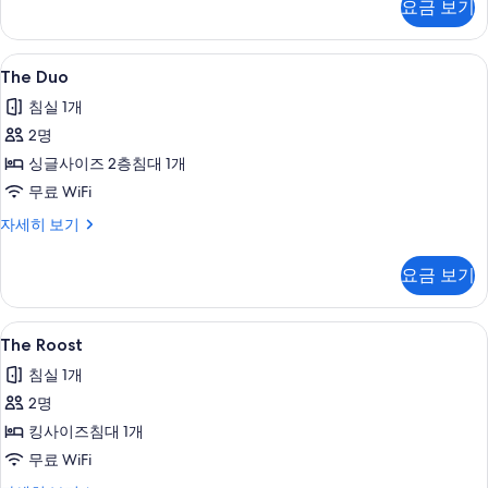
요금 보기
세
히
보
The
무료 WiFi, 침대 시트
7
기
The Duo
Duo
침실 1개
사
2명
진
싱글사이즈 2층침대 1개
모
무료 WiFi
두
The
자세히 보기
보
Duo
기
자
요금 보기
세
히
보
The
The Roost | 무료 WiFi, 침대 시트
10
기
The Roost
Roost
침실 1개
사
2명
진
킹사이즈침대 1개
모
무료 WiFi
두