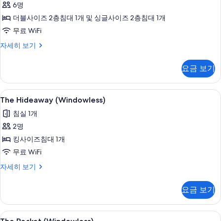
기
6명
사
더블사이즈 2층침대 1개 및 싱글사이즈 2층침대 1개
진
무료 WiFi
모
두
The
자세히 보기
Burrow
보
(Windowless)
요금 보기
기
자
세
히
The
무료 WiFi, 침대 시트
5
보
The Hideaway (Windowless)
Hideaway
기
침실 1개
(Windowless)
2명
사
킹사이즈침대 1개
진
무료 WiFi
모
두
The
자세히 보기
Hideaway
보
(Windowless)
요금 보기
기
자
세
히
The
무료 WiFi, 침대 시트
7
보