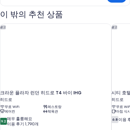
기
히
보
이 밖의 추천 상품
기
크라운 플라자 런던 히드로 T4 바이 IHG
시티 호텔
광고
광고
크라운 플라자 런던 히드로 T4 바이 IHG
시티 호
히드로
히드로
무료 WiFi
레스토랑
무료 WiF
에어컨
체육관
아침 식사
10
10
매우 훌륭해요
이용 후
6.8
9.2
점
점
이용 후기 1,790개
만
만