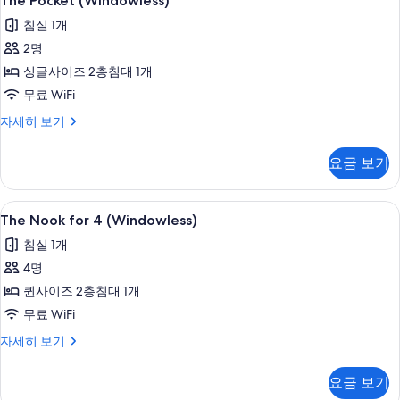
The Pocket (Windowless)
Pocket
기
침실 1개
(Windowless)
2명
사
싱글사이즈 2층침대 1개
진
무료 WiFi
모
두
The
자세히 보기
Pocket
보
(Windowless)
요금 보기
기
자
세
히
The
무료 WiFi, 침대 시트
4
보
The Nook for 4 (Windowless)
Nook
기
침실 1개
for
4명
4
(Windowless)
퀸사이즈 2층침대 1개
사
무료 WiFi
진
The
자세히 보기
Nook
모
for
두
요금 보기
4