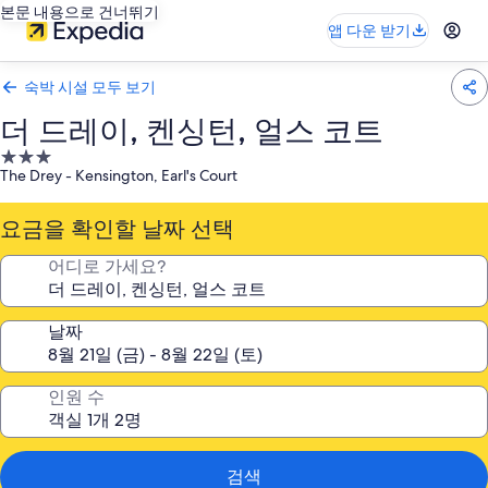
본문 내용으로 건너뛰기
앱 다운 받기
숙박 시설 모두 보기
더 드레이, 켄싱턴, 얼스 코트
3.0
The Drey - Kensington, Earl's Court
성
급
요금을 확인할 날짜 선택
숙
박
어디로 가세요?
시
설
날짜
인원 수
검색