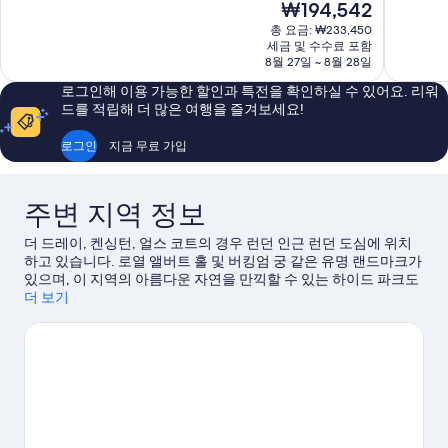
현
₩194,542
점
점
재
총 요금: ₩233,450
중
중
요
세금 및 수수료 포함
9.2
6.8
금
8월 27일 ~ 8월 28일
점,
점,
₩194,542
매
이
로그인해 이용 가능한 할인과 특전을 확인하실 수 있어요. 리워
우
용
드를 적립해 더 많은 여행을 즐겨보세요!
훌
후
륭
기
로그인
지금 무료 가입
해
106
요,
개
이
주변 지역 정보
용
후
더 드레이, 켄싱턴, 얼스 코트의 경우 런던 인근 런던 도심에 위치
기
하고 있습니다. 로열 앨버트 홀 및 버킹엄 궁 같은 유명 랜드마크가
1,790
있으며, 이 지역의 아름다운 자연을 만끽할 수 있는 하이드 파크도
개
방문해 볼 만합니다. 각종 이벤트나 게임이 개최되는 웸블리 경기
더 보기
장 및 관광 명소 런던 아이도 놓치지 마세요.
런던 여행 가이드 보
기