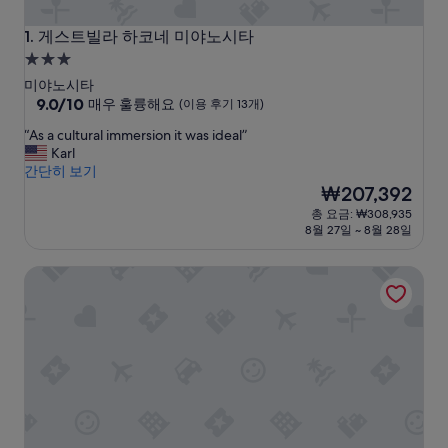
게스트빌라 하코네 미야노시타
1. 게스트빌라 하코네 미야노시타
3.0
성
미야노시타
급
10
9.0/10
매우 훌륭해요
(이용 후기 13개)
점
숙
“
“As a cultural immersion it was ideal”
만
박
A
Karl
점
시
s
간단히 보기
중
a
설
현
₩207,392
9.0
c
재
점,
총 요금: ₩308,935
u
요
매
8월 27일 ~ 8월 28일
l
금
우
t
₩207,392
훌
Hakone Suisen
u
륭
r
해
a
요,
l
(이
i
용
m
후
m
기
e
13
r
개)
s