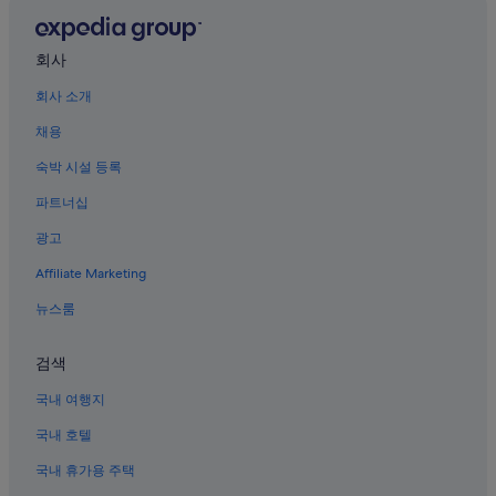
o
고라의 3성급 호텔
가
n
능
미야노시타의 해변 호텔
s
여
회사
w
부
미야노시타의 OYO Rooms 호텔
i
는
회사 소개
t
하코네마치의 아파트
변
h
경
채용
하코네마치의 모텔
y
될
숙박 시설 등록
o
수
하코네 온천의 아파트식 호텔
u
있
파트너십
r
하코네 온천의 빌라
으
t
며,
광고
하코네마치의 바닷가 호텔
r
추
i
가
Affiliate Marketing
미야노시타의 5성급 호텔
p
약
”
하코네 고라 공원 근처 호텔
뉴스룸
관
이
하코네마치의 럭셔리 호텔
적
검색
용
하코네 온천의 B&B
될
국내 여행지
하코네 온천의 가족 여행 호텔
수
있
국내 호텔
하코네마치의 WiFi 제공 호텔
습
니
국내 휴가용 주택
하코네 온천의 개인 별장
다.