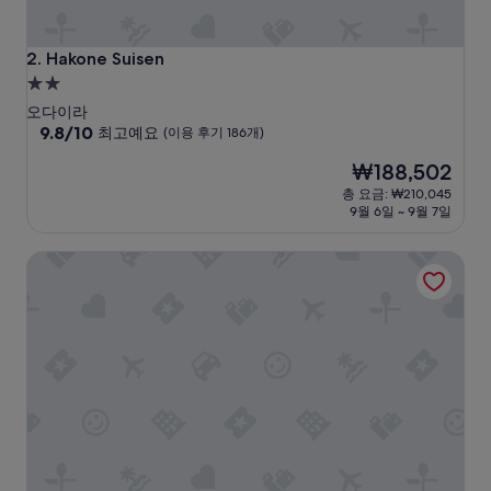
i
o
n
Hakone Suisen
2. Hakone Suisen
i
2.0
t
성
w
오다이라
a
급
10
9.8/10
최고예요
(이용 후기 186개)
s
점
숙
현
i
₩188,502
만
박
재
d
점
총 요금: ₩210,045
시
요
e
중
9월 6일 ~ 9월 7일
설
금
a
9.8
₩188,502
l
점,
라쿠텐 스테이 테라스 하코네 코와쿠다니
”
최
고
예
요,
(이
용
후
기
186
개)