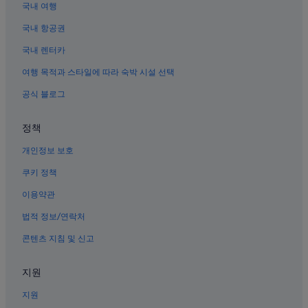
국내 여행
텐잔 유토지쿄 근처 호텔
하코네 사진 박물관 근처 호텔
국내 항공권
하코네마치의 리조트
국내 렌터카
아시노유 호텔
여행 목적과 스타일에 따라 숙박 시설 선택
미야노시타의 4성급 호텔
공식 블로그
하코네마치의 스파가 있는 리조트 및 호텔
정책
하코네마치의 공항 셔틀 제공 호텔
개인정보 보호
아시노유의 4성급 호텔
하코네마치의 반려동물 동반 가능 호텔
쿠키 정책
미야노시타의 로맨틱 호텔
이용약관
하코네 온천의 발코니가 있는 호텔
법적 정보/연락처
미야노시타의 3성급 호텔
콘텐츠 지침 및 신고
하코네 온천의 골프 호텔
지원
하코네마치의 게스트하우스
지원
하코네마치의 콘도