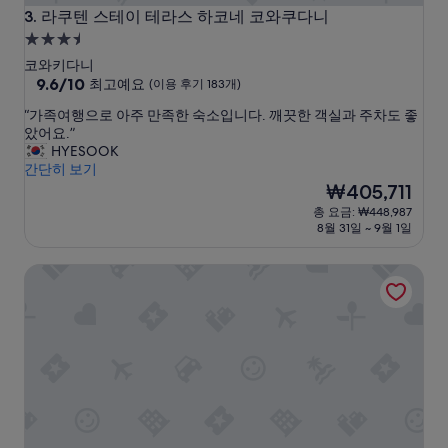
라쿠텐 스테이 테라스 하코네 코와쿠다니
3. 라쿠텐 스테이 테라스 하코네 코와쿠다니
3.5
성
코와키다니
급
10
9.6/10
최고예요
(이용 후기 183개)
점
숙
“
“가족여행으로 아주 만족한 숙소입니다. 깨끗한 객실과 주차도 좋
만
박
가
았어요.”
점
시
족
HYESOOK
중
여
간단히 보기
설
9.6
행
현
₩405,711
점,
으
재
최
총 요금: ₩448,987
로
요
고
8월 31일 ~ 9월 1일
아
금
예
주
₩405,711
요,
쿠모 인
만
(이
족
용
한
후
숙
기
소
183
입
개)
니
다
.
깨