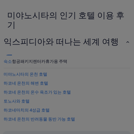
f
난
w
24
h
미야노시타의 인기 호텔 이용 후
시
o
간
기
o
이
f
내
f
성
익스피디아와 떠나는 세계 여행
e
인
r
2
s
명
h
1
숙소
e
항공
패키지
렌터카
휴가용 주택
박
l
기
p
준
미야노시타의 온천 호텔
f
최
u
하코네 온천의 해변 호텔
저
l
가
하코네 온천의 온수 욕조가 있는 호텔
s
입
u
니
토노사와 호텔
g
다.
g
하코네마치의 4성급 호텔
요
e
금
하코네 온천의 반려동물 동반 가능 호텔
s
과
t
예
하코네마치의 해변 호텔
i
약