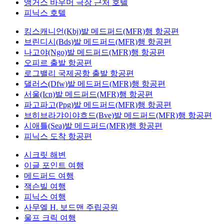
앵거스 바우머 극장 근처 호텔
피닉스 호텔
킹스캐니언(Kbj)발 메드퍼드(MFR)행 항공편
브린디시(Bds)발 메드퍼드(MFR)행 항공편
나고야(Ngo)발 메드퍼드(MFR)행 항공편
오피르 출발 항공편
로그밸리 국제공항 출발 항공편
댈러스(Dfw)발 메드퍼드(MFR)행 항공편
서울(Icn)발 메드퍼드(MFR)행 항공편
파고파고(Ppg)발 메드퍼드(MFR)행 항공편
브히브라갸이야흐드(Bve)발 메드퍼드(MFR)행 항공편
시애틀(Sea)발 메드퍼드(MFR)행 항공편
피닉스 도착 항공편
시크릿 해변
이글 포인트 여행
메드퍼드 여행
잭슨빌 여행
피닉스 여행
사무엘 H. 보드맨 주립공원
울프 크릭 여행