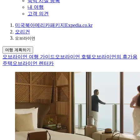
숙박 시설 등록
내 여행
고객 의견
미국
북아메리카
패키지
Expedia.co.kr
오리건
오브라이언
여행 계획하기
오브라이언 여행 가이드
오브라이언 호텔
오브라이언의 휴가용
주택
오브라이언 렌터카