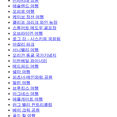
선사시대 정원
애슐랜드 여행
오피르 여행
케이브 정션 여행
클리프 크리크 와인 농장
스튜어트 메도우 골프장
오브라이언 여행
로그 강 – 시스키유 국유림
아잘리 파크
서니밸리 여행
오리건 동굴 국가기념지
이든베일 와이너리
메드퍼드 여행
셀마 여행
피츠너-메인와링 공원
멀린 여행
브루킹스 여행
아그네스 여행
애플게이트 여행
러그 밸리 컨트리클럽
베어 크릭 공원
골드 힐 여행