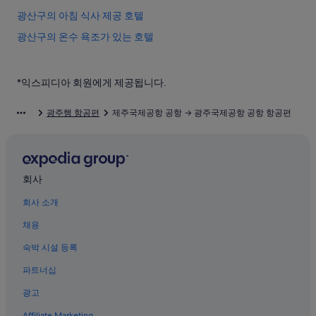
광산구의 아침 식사 제공 호텔
광산구의 온수 욕조가 있는 호텔
광주의 반려동물 동반 가능 호텔
학두의 3성급 호텔
*익스피디아 회원에게 제공됩니다.
광주국제공항 근처 호텔
광주행 항공편
제주국제공항 공항 → 광주국제공항 공항 항공편
마륵동의 수영장이 있는 호텔
마륵동의 모텔
광산구의 비즈니스 호텔
회사
광주 송전역 근처 호텔
회사 소개
광산구의 주차 가능 호텔
채용
광산구의 가족 여행 호텔
마륵동의 사우나가 있는 호텔
숙박 시설 등록
광주 송전역의 게스트하우스
파트너십
1913 송정역시장 근처 호텔
광고
광산구의 5성급 호텔
Affiliate Marketing