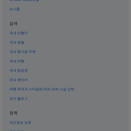
광주의 온천 호텔
뉴스룸
새장 호텔
검색
광산구의 수영장이 있는 호텔
광주의 펜션
국내 여행지
광산구의 전자레인지 구비 호텔
국내 호텔
광산구의 3성급 호텔
국내 휴가용 주택
마륵동의 호스텔
국내 여행
광산구의 카지노 호텔
국내 항공권
광주 송전역의 호스텔
국내 렌터카
광주 호텔
여행 목적과 스타일에 따라 숙박 시설 선택
김대중 컨벤션 센터 근처 호텔
공식 블로그
학두 호텔
학두의 게스트하우스
정책
광산구의 WiFi 제공 호텔
개인정보 보호
광산구의 Independent 호텔