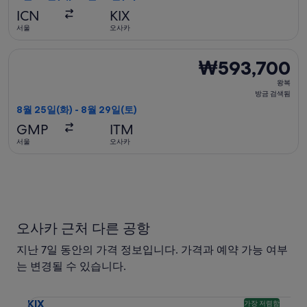
금
ICN
KIX
검
서울
오사카
색
됨
일본항공 항공편 선택, 가는 항공편은 8월 25일(화)에 서울 출발 
₩593,700
₩593,700
왕
왕복
복,
방금 검색됨
방
8월 25일(화) - 8월 29일(토)
금
GMP
ITM
검
서울
오사카
색
됨
오사카 근처 다른 공항
지난 7일 동안의 가격 정보입니다. 가격과 예약 가능 여부
는 변경될 수 있습니다.
칸사이 국제공항 KIX 도착 항공편 검색. 가장 저렴한 옵션입니다
KIX
가장 저렴함