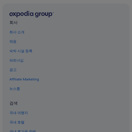
고베항 근처 호텔
게이콘퓨타마에 역의 호스텔
키자니아 고시엔 테마공원 근처 호텔
회사
한신 고시엔 구장 근처 호텔
회사 소개
롯코 아일랜드의 아파트식 호텔
채용
한신 나루오하마 구장 근처 호텔
숙박 시설 등록
아마라고 근처 호텔
파트너십
게이콘퓨타마에 역의 료칸
광고
스자키 역의 게스트하우스
Affiliate Marketing
롯코 아일랜드의 아파트
뉴스룸
롯코 아일랜드의 콘도
니시노미야 이마즈 역 근처 호텔
검색
무코가와 역 근처 호텔
국내 여행지
롯코 아일랜드의 게스트하우스
국내 호텔
고시엔 역사박물관 근처 호텔
국내 휴가용 주택