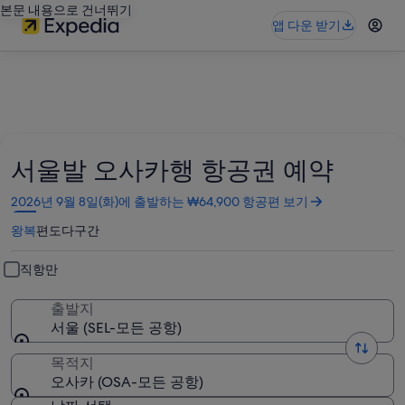
본문 내용으로 건너뛰기
앱 다운 받기
서울발 오사카행 항공권 예약
새
2026년 9월 8일(화)에 출발하는 ₩64,900 항공편 보기
창
왕복
편도
다구간
에
서
열
직항만
림
출발지
서울 (SEL-모든 공항)
목적지
오사카 (OSA-모든 공항)