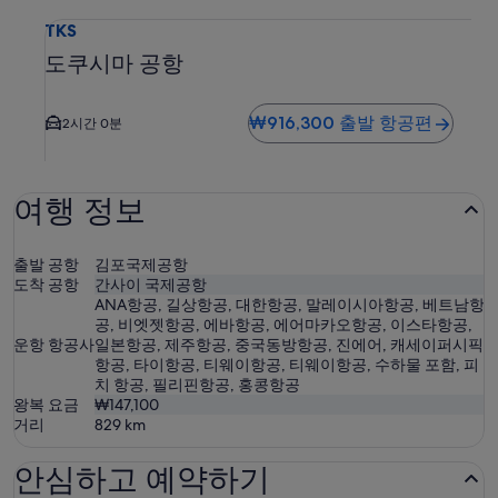
도쿠시마 공항 TKS 도착 항공편 검색. 도심까지 평균 운전 시간
TKS
도쿠시마 공항
₩916,300 출발 항공편
2시간 0분
여행 정보
출발 공항
김포국제공항
도착 공항
간사이 국제공항
ANA항공, 길상항공, 대한항공, 말레이시아항공, 베트남항
공, 비엣젯항공, 에바항공, 에어마카오항공, 이스타항공,
운항 항공사
일본항공, 제주항공, 중국동방항공, 진에어, 캐세이퍼시픽
항공, 타이항공, 티웨이항공, 티웨이항공, 수하물 포함, 피
치 항공, 필리핀항공, 홍콩항공
왕복 요금
₩147,100
거리
829
km
안심하고 예약하기