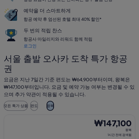
예약을 더 스마트하게
항공 예약 후 엄선된 호텔 최대 40% 할인*
두 번의 적립 찬스
항공사 마일리지와 리워드 함께 적립
로그인
서울 출발 오사카 도착 특가 항공
권
요금은 지난 7일간 기준 편도는 ₩64,900부터이며, 왕복은
₩147,100부터입니다. 요금 및 예약 가능 여부는 변경될 수 있
으며 추가 약관이 적용될 수 있습니다.
모든 특가 상품
편도
왕복
제주항공 항공편 선택, 가는 항공편은 9월 8일(화)에 서울 출발 오
₩147,100
₩147,100
왕
왕복
복,
1시간 전에 검색됨