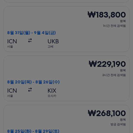
전
에
진에어 항공편 선택, 가는 항공편은 8월 31일(월)에 서울 출발 고베
₩183,800
₩183,800
검
왕
색
왕복
복,
1시간 전에 검색됨
됨
1
8월 31일(월) - 9월 4일(금)
시
ICN
UKB
간
서울
고베
전
에
티웨이항공, 수하물 포함 항공편 선택, 가는 항공편은 8월 20일(목
₩229,190
₩229,190
검
왕
색
왕복
복,
2시간 전에 검색됨
됨
2
8월 20일(목) - 8월 26일(수)
시
ICN
KIX
간
서울
오사카
전
에
대한항공 항공편 선택, 가는 항공편은 8월 25일(화)에 서울 출발 
₩268,100
₩268,100
검
왕
색
왕복
복,
방금 검색됨
됨
방
8월 25일(화) - 8월 29일(토)