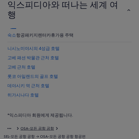
익스피디아와 떠나는 세계 여
행
숙소
항공
패키지
렌터카
휴가용 주택
니시노미야시의 4성급 호텔
고베 패션 박물관 근처 호텔
고베 근처 호텔
롯코 아일랜드의 골프 호텔
데야시키 역 근처 호텔
히가시나다 호텔
데카파토스 근처 호텔
롯코 아일랜드의 아침 식사 제공 호텔
*익스피디아 회원에게 제공됩니다.
롯코 아일랜드의 Daiwa Roynet Hotels
OSA-모든 공항 공항
롯코 아일랜드의 5성급 호텔
SEL-모든 공항 공항 → OSA-모든 공항 공항 항공편