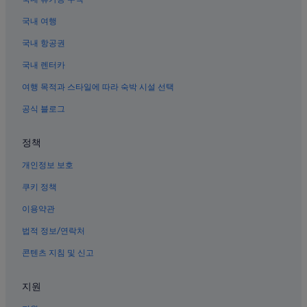
하쿠쓰루 주조 박물관 근처 호텔
국내 여행
고베 동물 왕국 근처 호텔
국내 항공권
롯코 아일랜드의 공항 셔틀 제공 호텔
국내 렌터카
라라포트 고시엔 근처 호텔
여행 목적과 스타일에 따라 숙박 시설 선택
히가시나다의 4성급 호텔
롯코 아일랜드의 4성급 호텔
공식 블로그
히가시나다의 3성급 호텔
정책
롯코 아일랜드의 캡슐 호텔
개인정보 보호
게이콘퓨타마에 역의 아파트
쿠키 정책
아마가사키 센터풀마에역 근처 호텔
이용약관
고베 국제전시관 근처 호텔
법적 정보/연락처
미나토지마 역 근처 호텔
고베 오기 역의 게스트하우스
콘텐츠 지침 및 신고
신니시노미야 요트 항구 근처 호텔
지원
이즈미초 호텔