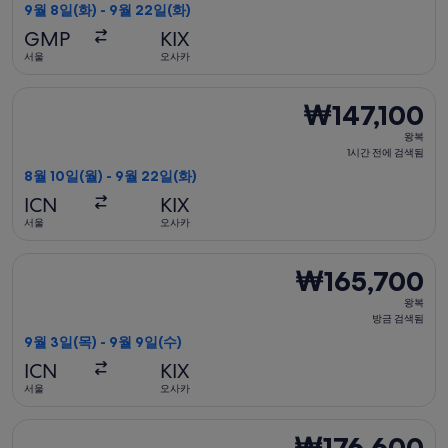
1
9월 8일(화) - 9월 22일(화)
시
GMP
KIX
간
서울
오사카
전
에
제주항공 항공편 선택, 가는 항공편은 8월 10일(월)에 서울 출발 오
₩147,100
₩147,100
검
왕
색
왕복
복,
1시간 전에 검색됨
됨
1
8월 10일(월) - 9월 22일(화)
시
ICN
KIX
간
서울
오사카
전
에
이스타항공 항공편 선택, 가는 항공편은 9월 3일(목)에 서울 출발 
₩165,700
₩165,700
검
왕
색
왕복
복,
방금 검색됨
됨
방
9월 3일(목) - 9월 9일(수)
금
ICN
KIX
검
서울
오사카
색
됨
제주항공 항공편 선택, 가는 항공편은 9월 18일(금)에 서울 출발 고
₩176,600
₩176,600