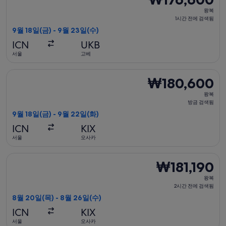
왕
왕복
복,
1시간 전에 검색됨
1
9월 18일(금) - 9월 23일(수)
시
ICN
UKB
간
서울
고베
전
에
피치 항공 항공편 선택, 가는 항공편은 9월 18일(금)에 서울 출발 
₩180,600
₩180,600
검
왕
색
왕복
복,
방금 검색됨
됨
방
9월 18일(금) - 9월 22일(화)
금
ICN
KIX
검
서울
오사카
색
됨
티웨이항공 항공편 선택, 가는 항공편은 8월 20일(목)에 서울 출발
₩181,190
₩181,190
왕
왕복
복,
2시간 전에 검색됨
2
8월 20일(목) - 8월 26일(수)
시
ICN
KIX
간
서울
오사카