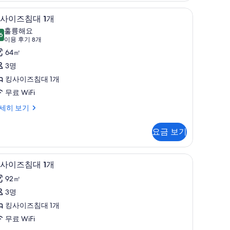
대
 객실 내 금고
고급 침구, 셀렉트 컴포트 침대, 미니바, 객실 내
킹
5
사이즈침대 1개
,
사
훌륭해요
6
클
8.6점 만점 중 10점
이
(이
이용 후기 8개
용
럽
즈
64㎡
,
후
라
침
3명
기
운
대
킹사이즈침대 1개
8
지
무료 WiFi
개)
개
이
세히 보기
사
용
진
요금 보기
사
모
진
 객실 내 금고
두
킹사이즈침대 1개 | 고급 침구, 셀렉트 컴포트 침
킹
모
9
사이즈침대 1개
보
사
두
92㎡
기
이
보
3명
즈
기
킹사이즈침대 1개
침
무료 WiFi
대