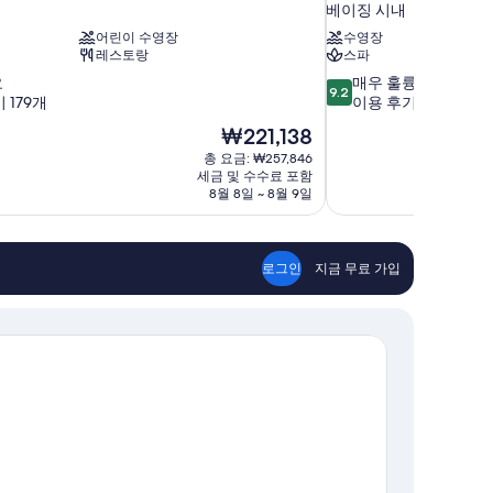
베이징 시내
어린이 수영장
수영장
레스토랑
스파
10
요
매우 훌륭해요
9.2
점
 179개
이용 후기 1,008개
만
현
₩221,138
점
재
총 요금: ₩257,846
중
요
세금 및 수수료 포함
9.2
금
8월 8일 ~ 8월 9일
점,
₩221,138
매
우
훌
로그인
지금 무료 가입
륭
해
요,
이
용
후
기
1,008
개