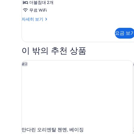
보
세
더블침대 2개
Room
히
기
사
무료 WiFi
보
기
진
Executive
자세히 보기
Deluxe
모
Twin
요금 보
두
Room
자
보
세
이 밖의 추천 상품
기
히
보
기
만다린 오리엔탈 첸멘, 베이징
광고
만다린 오리엔탈 첸멘, 베이징