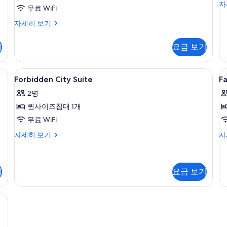
14
킹
자
개,
라
1
모
무료 WiFi
개)
사
클
운
두
이
아
자세히 보기
럽
즈
쿠
지
라
보
침
아
운
기
요금 보기
이
기
대
뷰
지
1
자
용
이
개
세
용
셀렉트 컴포트 침대, 미니바, 객실 내 금고
Forbidden
로비
F
사
자
6
히
Forbidden City Suite
F
자
City
C
세
진
보
세
2명
히
기
Suite
R
히
모
보
퀸사이즈침대 1개
보
사
두
기
기
무료 WiFi
진
보
모
Forbidden
Fa
자세히 보기
자
기
City
Co
두
Suite
R
보
자
자
세
세
기
요금 보기
기
히
히
보
보
미니바, 객실 내 금고
기
기