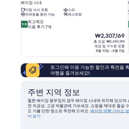
베이징 시내
아침 식사 포함
스파
반려동물 동반 가능
레스토랑
10
최고예요
9.8
점
이용 후기 7개
만
현
₩2,307,169
점
재
총 요금: ₩2,690,159
중
요
세금 및 수수료 포함
9.8
금
8월 10일 ~ 8월 11일
점,
₩2,307,169
최
고
로그인해 이용 가능한 할인과 특전을 확
예
여행을 즐겨보세요!
요,
이
용
후
주변 지역 정보
기
7
힐튼 베이징 왕푸징의 경우 베이징 시내에 위치해 있으며
개
면 자금성, 고궁 박물관에 가보세요. 쇼핑을 제대로 즐길 수
도 가볼 만한 명소로 추천해 드려요.
베이징 여행 가이드 
더 보기