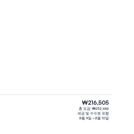
개 | 욕실 | 별도의 욕조 및 샤워 시설, 전신 욕조, 레인폴 샤워기, 고급 세면용품
펜트하우스 | 고급 침구, 셀렉트 컴포트 
현
₩216,505
재
총 요금: ₩252,446
가
세금 및 수수료 포함
2 개의 레스토랑, 아침 식사, 점심 식사,
격
8월 9일 ~ 8월 10일
은
₩216,505