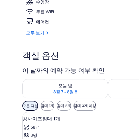
수영장
무료 WiFi
실내 수영장
에어컨
모두 보기
객실 옵션
이 날짜의 예약 가능 여부 확인
오늘 밤 예약 가능 여부 확인, 8월 7 - 8월 8
내일 예약 가능 
오늘 밤
8월 7 - 8월 8
객
모든 객실
침대 1개
침대 2개
침대 3개 이상
실
킹사이즈침대 1개 | 거실 공간 |
킹
에
4
킹사이즈침대 1개
사
사
58㎡
용
이
3명
가