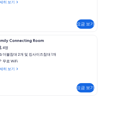
세히 보기
개
사
진
요금 보기
모
두
amily
고급 침구, 셀렉트 컴포트 침대, 미니바, 객실 내
4
amily Connecting Room
onnecting
보
4명
oom
기
더블침대 2개 및 킹사이즈침대 1개
사
무료 WiFi
진
모
mily
세히 보기
nnecting
두
oom
보
요금 보기
기