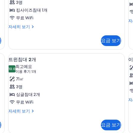
큐
3명
티
킹사이즈침대 1개
브
무료 WiFi
디
자
스
럭
이
자세히 보기
위
스
그
룸
제
트,
기
요금 보기
자
큐
킹
세
티
히
브
사
컴포트 침대, 미니바, 객실 내 금고
고급 침구, 셀렉트 컴포트 침대, 미니바,
트
보
4
스
트윈침대 2개
이
이
기
윈
위
최고예요
트,
10.0
즈
10.0점 만점 중 10점
침
(이
이용 후기 1개
킹
침
용
대
71㎡
사
후
대
이
2
3명
즈
기
1
개
싱글침대 2개
침
1
개,
이
자
대
사
무료 WiFi
룸
개)
그
1
클
진
제
트
자세히 보기
개,
럽
큐
윈
모
클
티
침
라
럽
두
기
요금 보기
브
대
라
운
룸
보
2