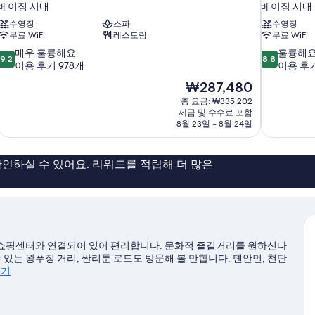
베이징 시내
베이징 시내
수영장
스파
수영장
무료 WiFi
레스토랑
무료 WiFi
10
10
매우 훌륭해요
훌륭해
9.2
8.8
점
점
이용 후기 978개
이용 후기
만
만
현
₩287,480
점
점
재
총 요금: ₩335,202
중
중
요
세금 및 수수료 포함
9.2
8.8
금
8월 23일 ~ 8월 24일
점,
점,
₩287,480
매
훌
우
륭
인하실 수 있어요. 리워드를 적립해 더 많은
훌
해
륭
요,
해
이
요,
용
이
후
용
기
후
179
 쇼핑센터와 연결되어 있어 편리합니다. 문화적 즐길거리를 원하신다
기
개
 있는 왕푸징 거리, 싼리툰 로드도 방문해 볼 만합니다. 톈안먼, 천단
978
보기
개