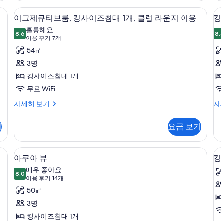
운
싱
개
지
지
미니바, 객실 내 금고
기
고급 침구, 셀렉트 컴포트 침대, 미니바,
이
2
글
6
자
이그제큐티브룸, 킹사이즈침대 1개, 클럽 라운지 이용
킹
이
이
개
침
그
세
용
훌륭해요
대
용
히
8.6
8.
자
8.6점 만점 중 10점
제
(이
이용 후기 7개
2
보
세
사
용
큐
54㎡
개
기
히
진
후
클
보
티
3명
럽
기
기
모
브
킹사이즈침대 1개
라
7
두
운
1
룸,
무료 WiFi
개)
지
보
킹
이
킹
자세히 보기
자
이
기
그
사
용
사
제
이
자
기
요금 보기
이
큐
즈
세
티
침
히
즈
브
대
보
미니바, 객실 내 금고
고급 침구, 셀렉트 컴포트 침대, 미니바,
아
침
5
룸,
1
기
아쿠아 뷰
킹
쿠
킹
개
대
매우 좋아요
사
8.0
자
8.0점 만점 중 10점
아
1
(이
이용 후기 14개
이
세
용
개,
뷰
50㎡
즈
히
후
침
보
클
사
3명
대
기
기
럽
진
킹사이즈침대 1개
1