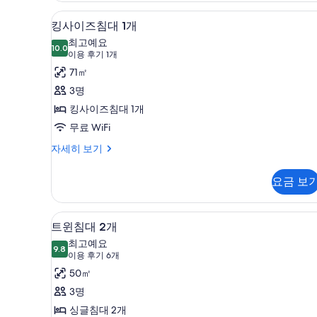
기
히
고급 침구, 셀렉트 컴포트 침대, 
킹
보
4
킹사이즈침대 1개
기
사
최고예요
10.0
10.0점 만점 중 10점
이
(이
이용 후기 1개
용
즈
71㎡
후
침
3명
기
대
킹사이즈침대 1개
1
1
무료 WiFi
개)
개
킹
자세히 보기
사
사
이
진
요금 보
즈
모
침
대
두
고급 침구, 셀렉트 컴포트 침대, 
트
7
1
트윈침대 2개
보
윈
개
최고예요
자
9.8
기
9.8점 만점 중 10점
침
(이
이용 후기 6개
세
용
대
50㎡
히
후
보
2
3명
기
기
개
싱글침대 2개