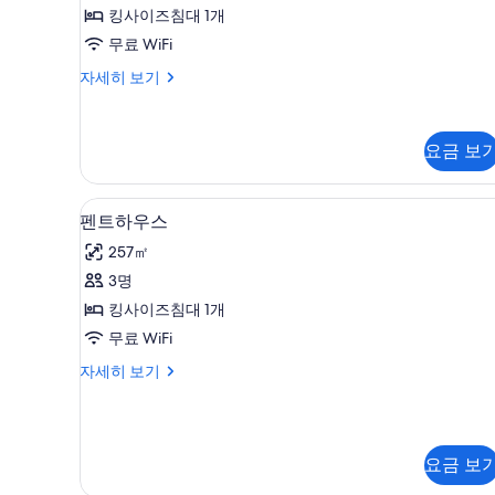
즈
킹사이즈침대 1개
능
침
한
무료 WiFi
대
필
킹
자세히 보기
1
터
사
개
이
즈
사
요금 보
침
진
대
1
모
펜트하우스 | 고급 침구, 셀렉트 
펜
개
5
펜트하우스
두
자
트
257㎡
보
세
하
히
3명
기
우
보
킹사이즈침대 1개
기
스
무료 WiFi
사
펜
자세히 보기
진
트
모
하
우
두
스
요금 보
보
자
세