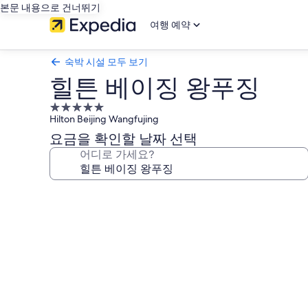
본문 내용으로 건너뛰기
여행 예약
숙박 시설 모두 보기
힐튼 베이징 왕푸징
5.0
Hilton Beijing Wangfujing
성
급
요금을 확인할 날짜 선택
숙
어디로 가세요?
박
시
힐
설
튼
베
이
징
왕