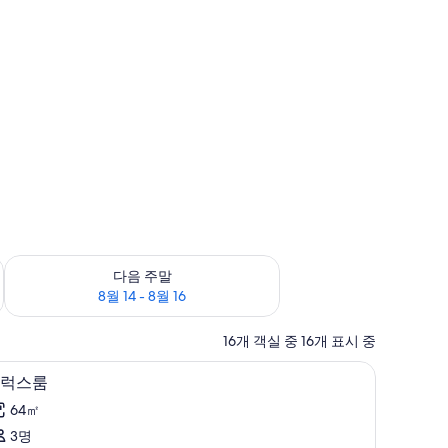
8월 9
다음 주말 예약 가능 여부 확인, 8월 14 - 8월 16
다음 주말
8월 14 - 8월 16
16개 객실 중 16개 표시 중
 객실 내 금고
고급 침구, 셀렉트 컴포트 침대, 미니바, 객실 내
디
6
럭스룸
럭
64㎡
스
3명