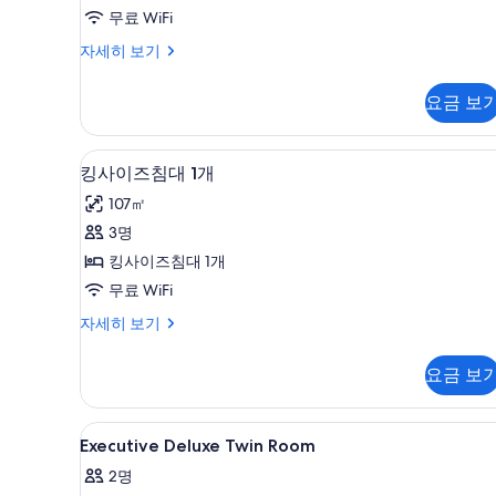
6
사
무료 WiFi
개)
진
트
자세히 보기
윈
모
침
두
요금 보
대
보
2
개
기
킹사이즈침대 1개 | 고급 침구, 
킹
6
자
킹사이즈침대 1개
사
세
107㎡
히
이
보
3명
즈
기
킹사이즈침대 1개
침
무료 WiFi
대
킹
자세히 보기
1
사
개
이
요금 보
즈
사
침
진
대
Executive
고급 침구, 셀렉트 컴포트 침대, 
7
1
모
Executive Deluxe Twin Room
Deluxe
개
두
2명
자
Twin