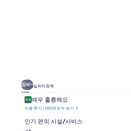
푸
징
의
사
진
갤
러
리
81+
소개
객실
위치
정책
이
매우 훌륭해요
9.0
10점 만점 중 9.0점.
용
이용 후기 1,001개 모두 보기
후
기
인기 편의 시설/서비스