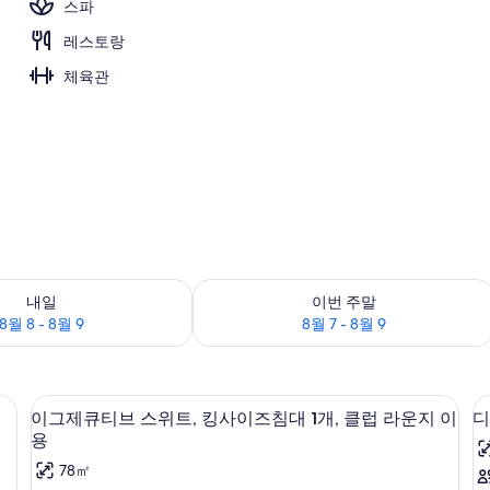
스파
레스토랑
체육관
여부 확인, 8월 8 - 8월 9
이번 주말 예약 가능 여부 확인, 8월 7 - 
내일
이번 주말
8월 8 - 8월 9
8월 7 - 8월 9
 위성 채널 시청이 가능한 55인치 TV
고급 침구, 셀렉트 컴포트 침대, 미니바,
이
4
이그제큐티브 스위트, 킹사이즈침대 1개, 클럽 라운지 이
디
그
용
제
78㎡