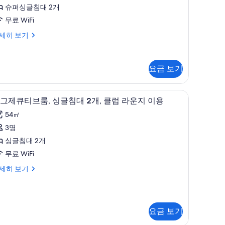
룸
슈퍼싱글침대 2개
사
무료 WiFi
진
세히 보기
모
두
보
요금 보기
기
 객실 내 금고
고급 침구, 셀렉트 컴포트 침대, 미니바, 객실 내
이
5
그제큐티브룸, 싱글침대 2개, 클럽 라운지 이용
그
54㎡
제
3명
큐
싱글침대 2개
티
무료 WiFi
브
세히 보기
,
싱
글
요금 보기
침
,