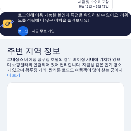
요
세금 및 수수료 포함
9.8
8.8
금
8월 12일 ~ 8월 13일
점,
점,
₩2,286,218
최
훌
로그인해 이용 가능한 할인과 특전을 확인하실 수 있어요. 리워
고
륭
드를 적립해 더 많은 여행을 즐겨보세요!
예
해
요,
요,
로그인
지금 무료 가입
이
이
용
용
후
후
주변 지역 정보
기
기
7
179
르네상스 베이징 왕푸징 호텔의 경우 베이징 시내에 위치해 있으
개
개
며 쇼핑센터와 연결되어 있어 편리합니다. 자금성 같은 인기 명소
가 있으며 왕푸징 거리, 싼리툰 로드도 여행객이 많이 찾는 곳이니
가볼 만합니다. 각종 이벤트나 게임이 개최되는 인민 대회당도 놓
더 보기
치지 마세요. 올림픽 공원에 가보지 않고서는 여기서 나이트라이
프를 경험했다고 할 수 없죠.
베이징 여행 가이드 보기