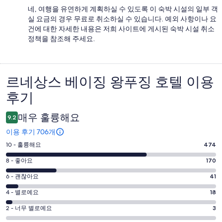
네, 여행을 유연하게 계획하실 수 있도록 이 숙박 시설의 일부 객
실 요금의 경우 무료로 취소하실 수 있습니다. 예외 사항이나 요
건에 대한 자세한 내용은 저희 사이트에 게시된 숙박 시설 취소
정책을 참조해 주세요.
르네상스 베이징 왕푸징 호텔 이용
이
후기
용
후
매우 훌륭해요
9.2
기
이용 후기 706개
평
10 - 훌륭해요
474
점
평
8 - 좋아요
170
10
점
평
-
6 - 괜찮아요
41
8
훌
점
평
-
4 - 별로예요
18
륭
6
좋
점
평
-
2 - 너무 별로예요
3
해
아
4
괜
점
요.