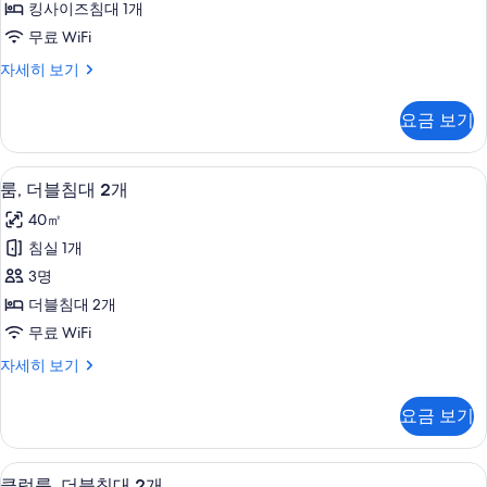
보
킹사이즈침대 1개
킹
기
무료 WiFi
사
클
자세히 보기
이
럽
즈
스
요금 보기
위
침
트,
대
킹
고급 침구, 오리/거위털 이불, 미니바, 
룸,
8
사
룸, 더블침대 2개
1
더
이
개
40㎡
즈
블
사
침
침실 1개
침
대
진
3명
1
대
모
개
더블침대 2개
2
자
두
무료 WiFi
세
개
보
히
룸,
자세히 보기
사
보
더
기
진
기
블
요금 보기
침
모
대
두
2
클럽룸, 더블침대 2개 | 고급 침구, 오리
클
6
개
보
클럽룸, 더블침대 2개