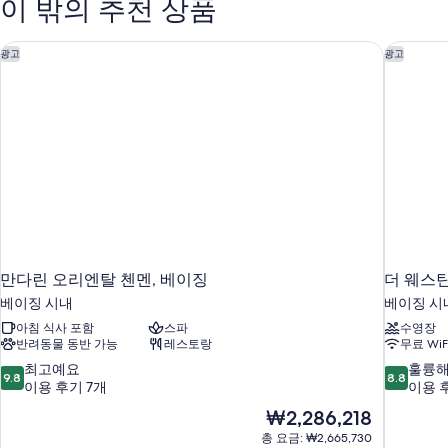
이 밖의 추천 상품
즈
사
침
진
대
만다린 오리엔탈 첸멘, 베이징
더 웨스
광고
광고
모
1
개
두
자
보
세
히
기
보
기
만다린 오리엔탈 첸멘, 베이징
더 웨스
베이징 시내
베이징 시
아침 식사 포함
스파
수영장
반려동물 동반 가능
레스토랑
무료 WiF
10
10
최고예요
훌륭
9.8
8.8
점
점
이용 후기 7개
이용 후
만
만
현
₩2,286,218
점
점
재
총 요금: ₩2,665,730
중
중