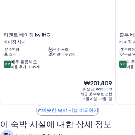
이용 후기에 따르면 고객들은 직원의 친절함에 아주 만족합니다.
객실 특징
모든 320개 객실에는 고급 침구, 에어컨 외에도 고객을 위한 세심한 정성
이 돋보이는 심야 식사, 무료 WiFi도 제공됩니다.
리
힐
리젠트 베이징 by IHG
힐튼 
젠
튼
또한, 다음과 같은 편의 시설 및 서비스를 이용하실 수 있습니다.
베이징 시내
베이징 
트
베
재활용 및 LED 전구
수영장
온수 욕조
수영장
베
이
스파
어린이 수영장
무료 W
이
징
욕실 - 샤워기/욕조 결합 및 무료 세면용품 이용 가능
징
왕
10
10
매우 훌륭해요
매우
9.2
9.0
LCD TV - 케이블 TV 채널 이용 가능
by
푸
점
점
이용 후기 1,009개
이용 
IHG
징
만
만
냉장고, 무료 유아용 침대 및 전기 주전자
베
베
점
점
현
₩201,809
이
이
중
중
재
징
징
9.2
9.0
총 요금: ₩235,310
요
시
시
점,
점,
세금 및 수수료 포함
금
내
8월 31일 ~ 9월 1일
내
매
매
₩201,809
우
우
비슷한 숙박 시설 비교하기
훌
훌
륭
륭
해
해
이 숙박 시설에 대한 상세 정보
요,
요,
이
이