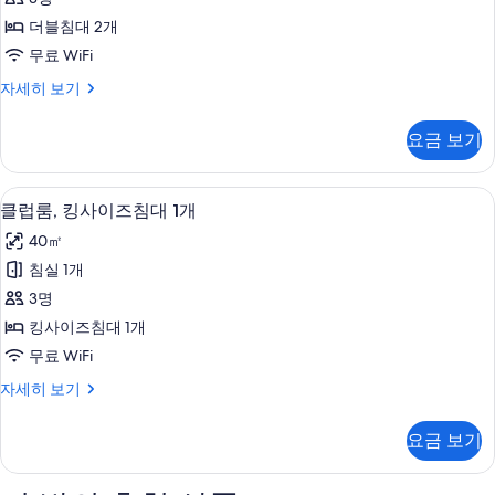
세
대
기
히
더블침대 2개
2
보
무료 WiFi
기
개
룸,
자세히 보기
(View)
더
사
블
요금 보기
침
진
대
모
2
라운지
클
두
7
개
클럽룸, 킹사이즈침대 1개
럽
(View)
보
40㎡
자
룸,
기
세
침실 1개
킹
히
3명
보
사
기
킹사이즈침대 1개
이
무료 WiFi
즈
클
자세히 보기
침
럽
대
룸,
요금 보기
킹
1
사
개
이