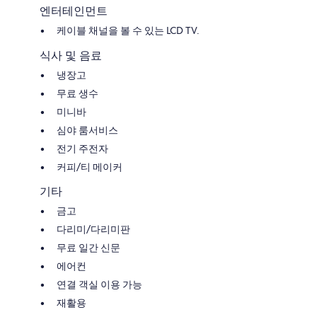
엔터테인먼트
케이블 채널을 볼 수 있는 LCD TV.
식사 및 음료
냉장고
무료 생수
미니바
심야 룸서비스
전기 주전자
커피/티 메이커
기타
금고
다리미/다리미판
무료 일간 신문
에어컨
연결 객실 이용 가능
재활용