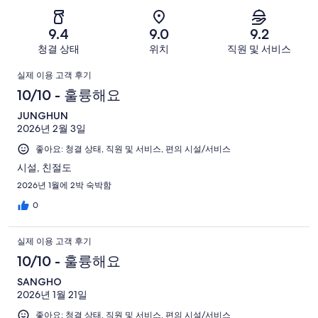
-
요.
찮
2
706
별
706
-
아
개
9.4
9.0
9.2
로
개
너
요.
이
청결 상태
위치
직원 및 서비스
예
이
무
706
용
요.
용
이
별
개
후
실제 이용 고객 후기
706
후
로
이
기
용
10/10 - 훌륭해요
개
기
예
용
중
이
중
후
JUNGHUN
요.
후
474
용
170
2026년 2월 3일
706
기
기
개
후
개
개
좋아요: 청결 상태, 직원 및 서비스, 편의 시설/서비스
중
기
이
41
시설, 친절도
중
용
개
2026년 1월에 2박 숙박함
18
후
개
0
기
중
실제 이용 고객 후기
3
개
10/10 - 훌륭해요
SANGHO
2026년 1월 21일
좋아요: 청결 상태, 직원 및 서비스, 편의 시설/서비스