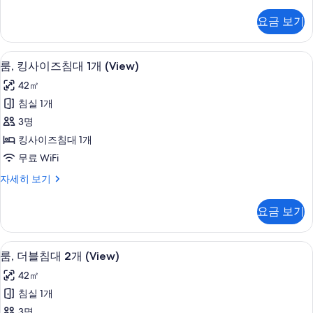
더
진
블
요금 보기
침
모
대
두
2
고급 침구, 오리/거위털 이불, 미니바, 
룸,
8
개
보
룸, 킹사이즈침대 1개 (View)
킹
자
기
42㎡
세
사
히
침실 1개
이
보
3명
기
즈
킹사이즈침대 1개
침
무료 WiFi
대
룸,
자세히 보기
1
킹
개
사
요금 보기
이
(View)
즈
사
침
고급 침구, 오리/거위털 이불, 미니바, 
룸,
진
8
대
룸, 더블침대 2개 (View)
더
1
모
42㎡
개
블
두
(View)
침실 1개
침
자
보
3명