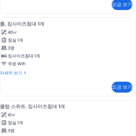
개
사
요금 보기
이
사
즈
진
침
고급 침구, 오리/거위털 이불, 미니바, 
룸,
8
대
모
룸, 킹사이즈침대 1개
킹
1
두
40㎡
개
사
보
자
침실 1개
이
세
기
3명
히
즈
보
킹사이즈침대 1개
침
기
무료 WiFi
대
룸,
자세히 보기
1
킹
개
사
요금 보기
이
사
즈
진
침
클럽 스위트, 킹사이즈침대 1개 | 거실 | L
클
7
대
모
클럽 스위트, 킹사이즈침대 1개
럽
1
두
61㎡
개
스
보
자
침실 1개
위
세
기
3명
히
트,