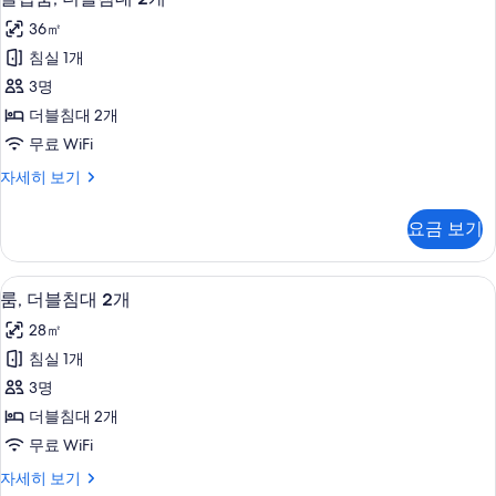
럽
자
기
36㎡
세
룸,
히
침실 1개
더
보
3명
기
블
더블침대 2개
침
무료 WiFi
대
클
자세히 보기
2
럽
개
룸,
요금 보기
더
사
블
진
침
고급 침구, 오리/거위털 이불, 미니바, 
룸,
7
대
모
룸, 더블침대 2개
더
2
두
28㎡
개
블
보
자
침실 1개
침
세
기
3명
히
대
보
더블침대 2개
2
기
무료 WiFi
개
룸,
자세히 보기
사