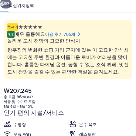
왕
57+
소개
객실
위치
정책
푸
징
5.0
럭셔리
호
성
매우 훌륭해요
이용 후기 706개
9.2
급
텔
놀라운 도시 전망의 고요한 안식처
숙
왕푸징의 번화한 쇼핑 거리 근처에 있는 이 고요한 안식처
의
박
에는 고요한 주변 환경과 아름다운 로비가 여러분을 맞이
사
시
합니다. 훌륭한 다이닝 옵션, 놓칠 수 없는 조식 뷔페, 멋진
설
로비 라운지
진
도시 전망을 즐길 수 있는 편안한 객실을 즐겨보세요.
갤
러
현
₩207,245
재
총 요금: ₩241,647
리
가
세금 및 수수료 포함
격
8월 9일 ~ 8월 10일
은
인기 편의 시설/서비스
₩207,245
수영장
온수 욕조
무료 WiFi
레스토랑