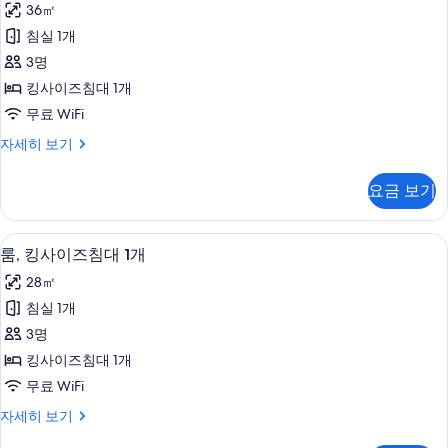
가
36㎡
룸,
능
침실 1개
킹
한
3명
사
필
킹사이즈침대 1개
터
이
무료 WiFi
즈
클
자세히 보기
침
럽
대
룸,
요금 보기
킹
1
사
개
이
고급 침구, 오리/거위털 이불, 미니바, 
룸,
8
즈
사
룸, 킹사이즈침대 1개
킹
침
진
28㎡
대
사
모
1
침실 1개
이
개
두
3명
자
즈
보
세
킹사이즈침대 1개
침
히
기
무료 WiFi
보
대
기
룸,
자세히 보기
1
킹