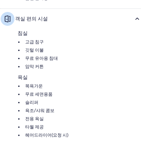
객실 편의 시설
침실
고급 침구
깃털 이불
무료 유아용 침대
암막 커튼
욕실
목욕가운
무료 세면용품
슬리퍼
욕조/샤워 콤보
전용 욕실
타월 제공
헤어드라이어(요청 시)