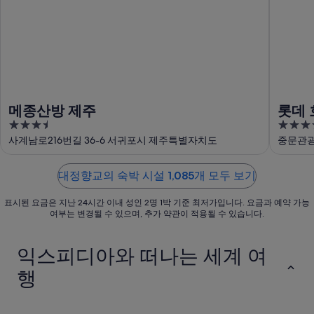
해
향
에
대
교
서
정
에
가
향
서
까
교
가
운
에
까
상
서
운
품
메종산방 제주
롯데 
가
상
가
3.5
5
까
품
격
out
out
사계남로216번길 36-6 서귀포시 제주특별자치도
중문관광
운
가
확
of
of
상
격
인
5
5
품
확
대정향교의 숙박 시설 1,085개 모두 보기
가
인
표시된 요금은 지난 24시간 이내 성인 2명 1박 기준 최저가입니다. 요금과 예약 가능
격
여부는 변경될 수 있으며, 추가 약관이 적용될 수 있습니다.
확
인
익스피디아와 떠나는 세계 여
행