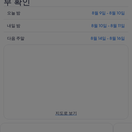
부 확인
오
오늘 밤
8월 9일 - 8월 10일
늘
내
밤
내일 밤
8월 10일 - 8월 11일
일
8
다
월
밤
다음 주말
8월 14일 - 8월 16일
음
9
8
일
월
주
-
10
말
8
일
8
월
-
월
10
8
14
일
월
일
에
11
-
일
대
8
에
월
해
대
16
대
지도로 보기
일
해
정
에
대
향
메종산방 제주
롯데 호텔
대
정
교