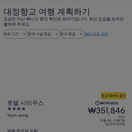
대정향교 여행 계획하기
요금은 지난 48시간 동안 확인된 최저가입니다. 최신 요금을 보려면
클릭해 주세요.
숙박 기간
숙박 시설 등급
좌석 등급
필터 모두 삭제
항공 100% 할인
1
호텔 시리우스
₩719,800
인
₩351,846
4
당
out
Yeon-dong
1인당
이
of
10월 4일 ~ 10월 7일
1일 전에 검색됨
5
전
왕복 항공편 포함