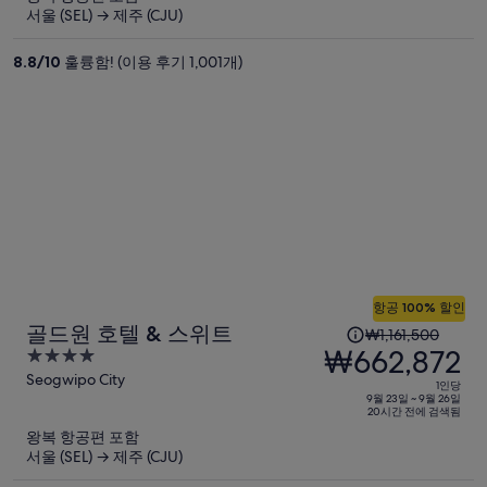
요
서울 (SEL) → 제주 (CJU)
금
은
8.8
/
10
훌륭함! (이용 후기 1,001개)
₩719,800,
현
재
요
금
은
₩351,846
입
니
다.
항공 100% 할인
1
골드원 호텔 & 스위트
₩1,161,500
인
₩662,872
4
당
out
Seogwipo City
1인당
이
of
9월 23일 ~ 9월 26일
20시간 전에 검색됨
5
전
왕복 항공편 포함
요
서울 (SEL) → 제주 (CJU)
금