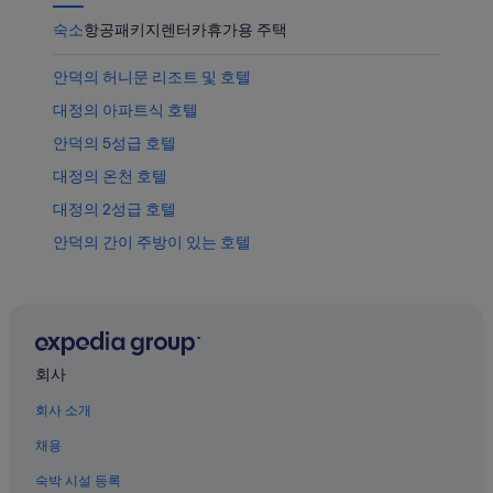
숙소
항공
패키지
렌터카
휴가용 주택
안덕의 허니문 리조트 및 호텔
대정의 아파트식 호텔
안덕의 5성급 호텔
대정의 온천 호텔
대정의 2성급 호텔
안덕의 간이 주방이 있는 호텔
안덕의 저렴한 호텔
안덕의 로맨틱 호텔
대정의 3성급 호텔
안덕의 아침 식사 제공 호텔
회사
안덕의 바닷가 호텔
회사 소개
알뜨르 비행장 근처 호텔
채용
안덕의 주차 가능 호텔
숙박 시설 등록