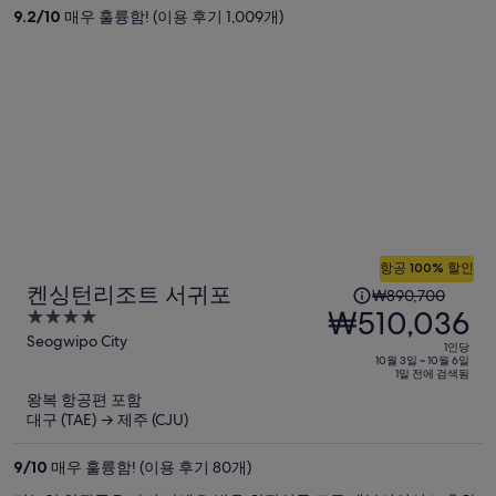
은
9.2
/
10
매우 훌륭함! (이용 후기 1,009개)
₩1,161,500,
현
재
요
금
은
₩662,872
입
니
다.
항공 100% 할인
1
켄싱턴리조트 서귀포
₩890,700
인
₩510,036
4
당
out
Seogwipo City
1인당
이
of
10월 3일 ~ 10월 6일
1일 전에 검색됨
5
전
왕복 항공편 포함
요
대구 (TAE) → 제주 (CJU)
금
은
9
/
10
매우 훌륭함! (이용 후기 80개)
₩890,700,