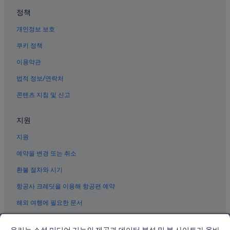
대정의 레지던스
정책
안덕의 사우나가 있는 호텔
개인정보 보호
사계 해변 근처 호텔
쿠키 정책
안덕의 공항 셔틀 제공 호텔
이용약관
안덕의 스파가 있는 리조트 및 호텔
법적 정보/연락처
대정의 콘도
콘텐츠 지침 및 신고
안덕의 워터파크 호텔
대정의 4성급 호텔
지원
안덕의 가족 여행 호텔
지원
안덕의 해변 호텔
예약을 변경 또는 취소
대정의 모텔
환불 절차와 시기
하모해변 근처 호텔
항공사 크레딧을 이용해 항공편 예약
대정의 아침 식사 제공 호텔
해외 여행에 필요한 문서
모슬포의 사우나가 있는 호텔
용머리해안 근처 호텔