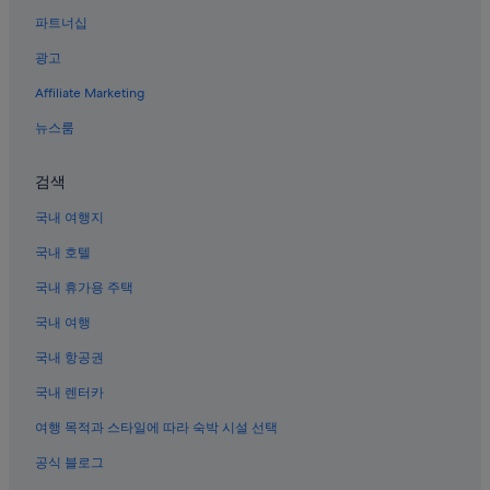
산방산 탄산 온천 근처 호텔
파트너십
대정 호텔
광고
화순 금모래 해변 근처 호텔
Affiliate Marketing
안덕의 반려동물 동반 가능 호텔
뉴스룸
안덕의 3성급 호텔
대정의 캐빈
검색
대정의 게스트하우스
국내 여행지
안덕의 4성급 호텔
국내 호텔
모슬포의 저렴한 호텔
국내 휴가용 주택
모슬포 호텔
국내 여행
산방산 근처 호텔
국내 항공권
대정의 호스텔
국내 렌터카
제주 추사관 근처 호텔
여행 목적과 스타일에 따라 숙박 시설 선택
모슬포의 5성급 호텔
공식 블로그
안덕의 온수 욕조가 있는 호텔