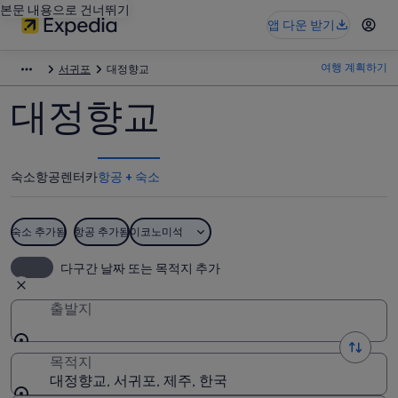
본문 내용으로 건너뛰기
앱 다운 받기
여행 계획하기
서귀포
대정향교
대정향교
숙소
항공
렌터카
항공 + 숙소
숙소 추가됨
항공 추가됨
이코노미석
다구간 날짜 또는 목적지 추가
출발지
목적지
대정향교, 서귀포, 제주, 한국