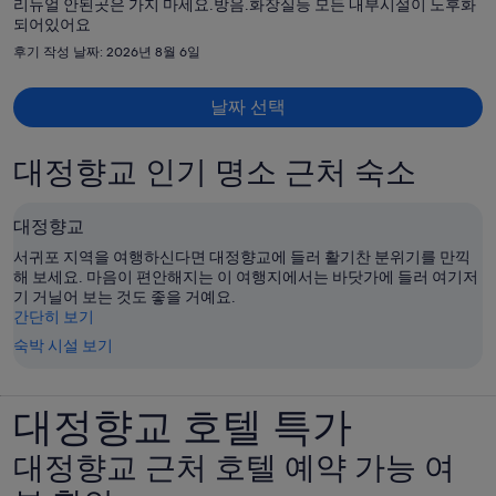
리뉴얼 안된곳은 가지 마세요.방음.화장실등 모든 내부시설이 노후화
현
되어있어요
재
후기 작성 날짜: 2026년 8월 6일
요
금
날짜 선택
은
₩510,036
입
대정향교 인기 명소 근처 숙소
니
다.
대정향교
서귀포 지역을 여행하신다면 대정향교에 들러 활기찬 분위기를 만끽
해 보세요. 마음이 편안해지는 이 여행지에서는 바닷가에 들러 여기저
기 거닐어 보는 것도 좋을 거예요.
간단히 보기
숙박 시설 보기
대정향교 호텔 특가
대정향교 근처 호텔 예약 가능 여