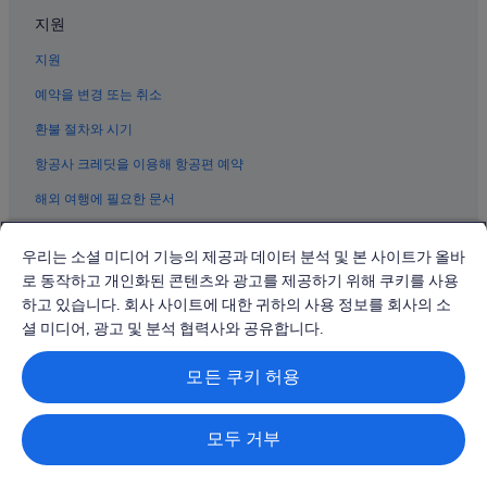
a
지원
Dallas Union 역 근처 호텔
r
s
지원
댈러스 다운타운의 발코니가 있는 호텔
o
b
댈러스의 호스텔
예약을 변경 또는 취소
r
댈러스의 바닷가 호텔
환불 절차와 시기
e
t
댈러스의 사우나가 있는 호텔
항공사 크레딧을 이용해 항공편 예약
o
d
파머스 브랜치의 개인 별장
해외 여행에 필요한 문서
o
댈러스의 Omni 호텔
l
o
우리는 소셜 미디어 기능의 제공과 데이터 분석 및 본 사이트가 올바
캐럴턴의 모텔
s
로 동작하고 개인화된 콘텐츠와 광고를 제공하기 위해 쿠키를 사용
p
댈러스 파머스 마켓 근처 호텔
하고 있습니다. 회사 사이트에 대한 귀하의 사용 정보를 회사의 소
i
© 2026 Expedia, Inc., Expedia Group 계열사. All rights reserved.
댈러스의 공항 셔틀 제공 호텔
Expedia 및 비행기 로고는 Expedia, Inc.의 상표 또는 등록 상표입니다.
s
셜 미디어, 광고 및 분석 협력사와 공유합니다.
분쟁 해결: 전화: 02-3480-0118, 이메일: travel@support.expedia.co.kr
o
랭커스터의 아파트
트래블파트너익스체인지코리아 주식회사. 사업자등록번호: 821-88-01025
s
모든 쿠키 허용
익스피디아트래블코리아 주식회사, 서울특별시 종로구 종로5길 7(청진동).
y
댈러스의 콘도
사업자등록번호: 724-86-00245.
a
관광사업자등록번호: 제2016-000008호, 통신판매업신고번호: 2015-서울
댈러스의 로맨틱 호텔
l
종로-1091, 대표이사: 정경륜
모두 거부
f
댈러스의 스파가 있는 리조트 및 호텔
o
m
댈러스의 개인 별장