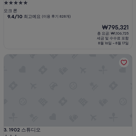
5.0
성
오크 론
급
10
9.4/10
최고예요
(이용 후기 828개)
점
숙
현
₩795,321
만
박
재
점
총 요금: ₩1,106,725
시
요
중
세금 및 수수료 포함
설
금
9.4
8월 16일 ~ 8월 17일
₩795,321
점,
최
1902 스튜디오
고
예
요,
(이
용
후
기
828
개)
1902 스튜디오
3. 1902 스튜디오