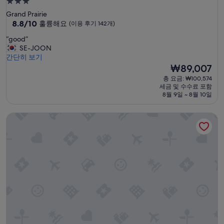
3.0
성
Grand Prairie
급
10
8.8/10
훌륭해요
(이용 후기 142개)
점
숙
“
“good”
만
박
g
SE-JOON
점
시
o
간단히 보기
중
o
설
현
₩89,007
8.8
d
재
점,
총 요금: ₩100,574
”
요
훌
세금 및 수수료 포함
금
륭
8월 9일 ~ 8월 10일
₩89,007
해
요,
카사 러브 필드-메디컬 디스트릭트 달라스
(이
용
후
기
142
개)