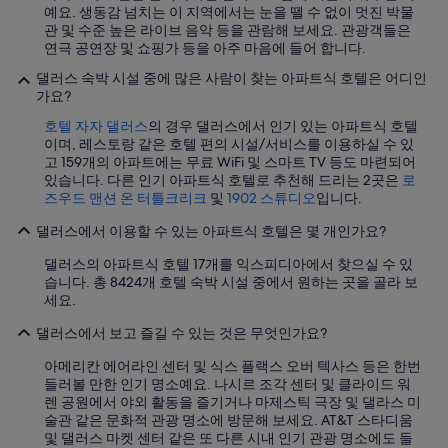
i
예요. 생동감 넘치는 이 지역에서는 눈을 뗄 수 없이 멋진 박물
m
관 및 수준 높은 라이브 음악 등을 관람해 보세요. 관광객들은
o
연극 공연장 및 쇼핑가 등을 아주 마음에 들어 합니다.
s
q
댈러스 숙박 시설 중에 많은 사람이 찾는 아파트식 호텔은 어디인
u
가요?
e
호텔 자자 댈러스
의 경우 댈러스에서 인기 있는 아파트식 호텔
s
이며, 레스토랑 같은 호텔 편의 시설/서비스를 이용하실 수 있
a
고 159개의 아파트에는 무료 WiFi 및 스마트 TV 등도 마련되어
c
있습니다. 다른 인기 아파트식 호텔로 추천해 드리는 2곳은
로
a
즈우드 맨션 온 터틀크리크
및
1902 스튜디오
입니다.
r
l
댈러스에서 이용할 수 있는 아파트식 호텔은 몇 개인가요?
o
n
댈러스의 아파트식 호텔 17개를 익스피디아에서 찾으실 수 있
o
습니다. 총 8424개 호텔 숙박 시설 중에서 원하는 곳을 골라 보
s
세요.
o
t
댈러스에서 보고 즐길 수 있는 것은 무엇인가요?
r
o
아메리칸 에어라인 센터 및 식스 플랙스 오버 텍사스 등은 한번
s
들러볼 만한 인기 명소예요. 나시르 조각 센터 및 클라이드 워
a
렌 공원에서 야외 활동을 즐기거나 마제스틱 극장 및 댈라스 미
d
술관 같은 문화적 관광 명소에 방문해 보세요. AT&T 스타디움
e
및 댈러스 마켓 센터 같은 또 다른 시내 인기 관광 명소에도 들