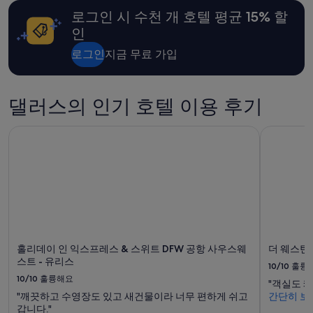
i
니
n
다.
로그인 시 수천 개 호텔 평균 15% 할
t
요
인
e
금
r
과
로그인
지금 무료 가입
i
예
o
약
r
가
댈러스의 인기 호텔 이용 후기
s
능
u
여
c
부
홀리데이 인 익스프레스 & 스위트 DFW 공항 사우스웨스트 - 
더 웨스틴
i
는
a
변
e
경
n
될
u
수
n
있
m
으
u
며,
e
추
홀리데이 인 익스프레스 & 스위트 DFW 공항 사우스웨
더 웨스틴
b
가
스트 - 유리스
l
약
10/10
훌륭
e
관
10/10
훌륭해요
"객실도 
d
이
"깨끗하고 수영장도 있고 새건물이라 너무 편하게 쉬고
간단히 보
e
적
갑니다."