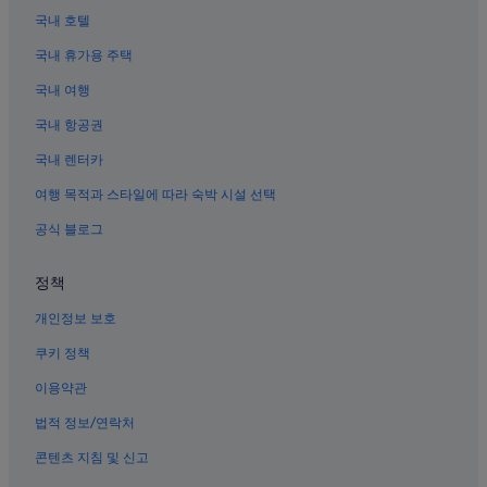
n
국내 호텔
페롯 자연 과학 박물관 근처 호텔
t
o
국내 휴가용 주택
갈런드의 게스트하우스
e
s
국내 여행
댈러스 다운타운의 수영장이 있는 호텔
c
프레리와 호수의 게스트하우스
국내 항공권
o
m
댈러스 예술 지구 호텔
국내 렌터카
o
d
모턴 H. 메이어슨 심포니 센터 근처 호텔
여행 목적과 스타일에 따라 숙박 시설 선택
o
댈러스 포트 워스 메트로플렉스 DFW의 모텔
p
공식 블로그
e
업타운 호텔
r
정책
o
알링턴 엔터테인먼트 디스트릭트의 캐빈
f
개인정보 보호
댈러스의 수영장이 있는 호텔
a
l
웨스트 엔드 역사지구 호텔
쿠키 정책
t
a
코펠의 아파트
이용약관
l
빅토리 파크 호텔
i
법적 정보/연락처
m
댈러스의 아파트
콘텐츠 지침 및 신고
p
i
메스키트의 아파트