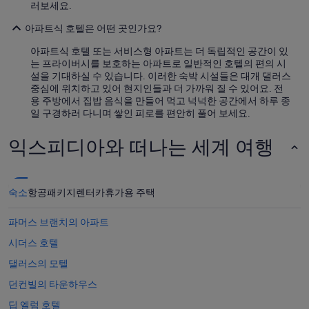
n
러보세요.
t
아파트식 호텔은 어떤 곳인가요?
r
o
아파트식 호텔 또는 서비스형 아파트는 더 독립적인 공간이 있
d
는 프라이버시를 보호하는 아파트로 일반적인 호텔의 편의 시
e
설을 기대하실 수 있습니다. 이러한 숙박 시설들은 대개 댈러스
u
중심에 위치하고 있어 현지인들과 더 가까워 질 수 있어요. 전
n
용 주방에서 집밥 음식을 만들어 먹고 넉넉한 공간에서 하루 종
a
일 구경하러 다니며 쌓인 피로를 편안히 풀어 보세요.
b
o
익스피디아와 떠나는 세계 여행
l
s
a
.
A
숙소
항공
패키지
렌터카
휴가용 주택
s
i
파머스 브랜치의 아파트
a
r
시더스 호텔
r
댈러스의 모텔
a
n
던컨빌의 타운하우스
c
o
딥 엘럼 호텔