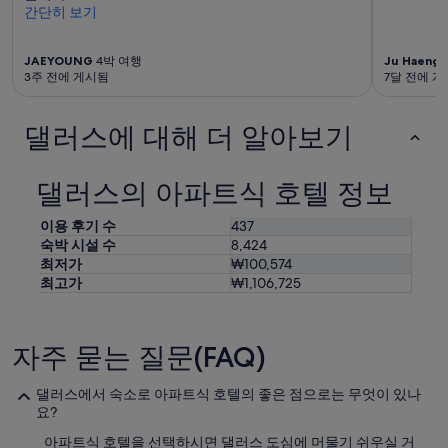
l
용
간단히 보기
b
될
a
수
ñ
있
JAEYOUNG
4박 여행
Ju Haeng
o
습
3주 전에 게시됨
7달 전에 
,
니
m
다.
댈러스에 대해 더 알아보기
u
y
d
e
댈러스의 아파트식 호텔 정보
s
a
이용 후기 수
437
g
숙박 시설 수
8,424
r
최저가
₩100,574
a
최고가
₩1,106,725
d
a
b
l
자주 묻는 질문(FAQ)
e
.
댈러스에서 숙소로 아파트식 호텔의 좋은 점으로는 무엇이 있나
T
요?
u
v
아파트식 호텔을 선택하시면 댈러스 도심에 머물기 쉬우실 거