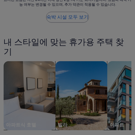
능 여부는 변경될 수 있으며, 추가 약관이 적용될 수 있습니다.
n
시
t
된
o
요
숙박 시설 모두 보기
n
금
o
은
s
지
e
난
내 스타일에 맞는 휴가용 주택 찾
n
24
c
시
기
o
간
n
이
아파트식 호텔 검색
빌라 검색
아파트 검색
t
내
r
성
a
인
m
2
o
명
s
1
c
박
o
기
n
준
r
최
o
저
p
가
아파트식 호텔
빌라
아파트
a
입