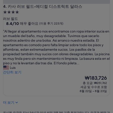
카사 러브 필드-메디컬 디스트릭트 달라스
4. 카사 러브 필드-메디컬 디스트릭트 달라스
4.0
성
러브 필드
급
10
8.4/10
매우 좋아요
(이용 후기 223개)
점
숙
“
“Al llegar al apartamento nos encontramos con ropa interior sucia en
만
박
A
un mueble del baño, muy desagradable. Tuvimos que sacarlo
점
시
l
nosotros adentro de una bolsa. Asi arranco nuestra estadía. El
중
l
apartamento es comodo pero falta limpiar sobre todo los pisos y
설
8.4
l
alfombras, estan extremadamente sucios. Los pasillos de la
점,
e
propiedad también muy sucios con olores desagradables. La piscina
매
g
es muy linda pero sin mantenimiento ni limpieza. La basura esta en el
우
a
piso y no la levantan dia tras dia. El fondo pileta...
좋
r
Luis
아
a
간단히 보기
요,
l
현
₩183,726
(이
a
재
용
총 요금: ₩251,762
p
요
후
세금 및 수수료 포함
a
금
기
8월 22일 ~ 8월 23일
r
₩183,726
223
t
개)
더 보기
a
m
e
표
표시된 요금은 지난 24시간 이내 성인 2명 1박 기준 최저가입니다. 요금과 예약 가