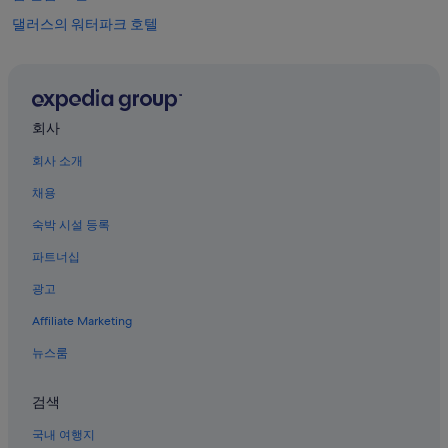
n
댈러스의 워터파크 호텔
u
e
갈런드의 리조트
s
t
댈러스 다운타운 호텔
r
댈러스의 발코니가 있는 호텔
a
회사
e
업타운의 온수 욕조가 있는 호텔
s
회사 소개
t
댈라스 월드아쿠아리움 근처 호텔
a
채용
파머스 브랜치의 B&B
d
í
숙박 시설 등록
캐럴턴의 아파트
a
파트너십
.
댈러스의 게스트하우스
E
광고
댈러스 포트 워스 메트로플렉스 DFW의 게스트하우스
l
a
Affiliate Marketing
리유니언 타워 근처 호텔
p
a
댈러스 포트 워스 메트로플렉스 DFW의 코티지
뉴스룸
r
댈러스의 B&B
t
검색
a
댈러스의 비즈니스 호텔
m
국내 여행지
e
댈러스의 리조트