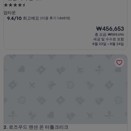
4.5
성
업타운
급
10
9.4/10
최고예요
(이용 후기 1,865개)
점
숙
현
₩456,653
만
박
재
점
총 요금: ₩589,696
시
요
중
세금 및 수수료 포함
설
금
9.4
8월 23일 ~ 8월 24일
₩456,653
점,
최
로즈우드 맨션 온 터틀크리크
고
예
요,
(이
용
후
기
1,865
개)
로즈우드 맨션 온 터틀크리크
2. 로즈우드 맨션 온 터틀크리크