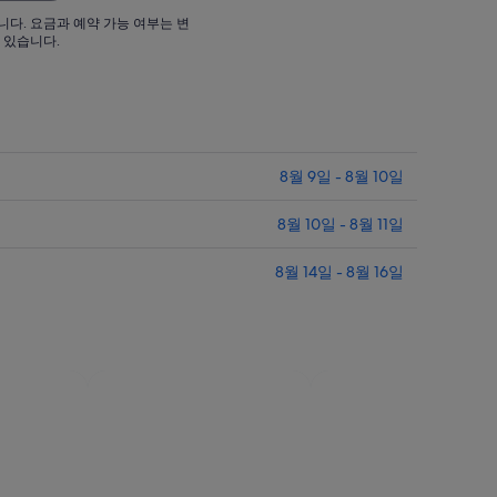
1
니다. 요금과 예약 가능 여부는 변
박
 있습니다.
당
,442
₩308,321
입
니
다.
8월 9일 - 8월 10일
8월 10일 - 8월 11일
8월 14일 - 8월 16일