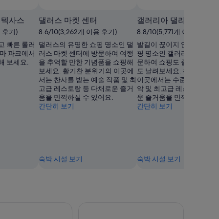
 텍사스
댈러스 마켓 센터
갤러리아 댈라스
용 후기)
8.6/10(3,262개 이용 후기)
8.8/10(5,771개 이용 후기)
고 빠른 롤러
댈러스의 유명한 쇼핑 명소인 댈
발길이 끊이지 않는 댈러스
테마 파크에서
러스 마켓 센터에 방문하여 여행
핑 명소인 갤러리아 댈라스
해 보세요.
을 추억할 만한 기념품을 쇼핑해
문하여 쇼핑도 즐기고 스트
보세요. 활기찬 분위기의 이곳에
도 날려보세요. 활기찬 분
서는 찬사를 받는 예술 작품 및 최
이곳에서는 수준 높은 라이
고급 레스토랑 등 다채로운 즐거
악 및 최고급 레스토랑 등 
움을 만끽하실 수 있어요.
운 즐거움을 만끽하실 수 있
간단히 보기
간단히 보기
숙박 시설 보기
숙박 시설 보기