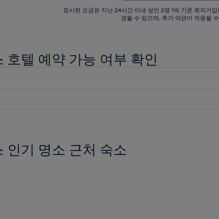
1
1
표시된 요금은 지난 24시간 이내 성인 2명 1박 기준 최저가입
박
박
경될 수 있으며, 추가 약관이 적용될 수
당
당
₩95,537
₩119
입
입
 호텔 예약 가능 여부 확인
니
니
다.
다.
 인기 명소 근처 숙소