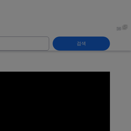
댈러스
25
검색
댈러스