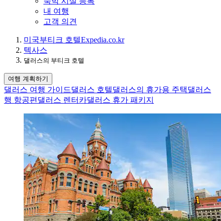
숙박 시설 등록
내 여행
고객 의견
미국
부티크 호텔
Expedia.co.kr
텍사스
댈러스의 부티크 호텔
여행 계획하기
댈러스 여행 가이드
댈러스 호텔
댈러스의 휴가용 주택
댈러스
행 항공편
댈러스 렌터카
댈러스 휴가 패키지