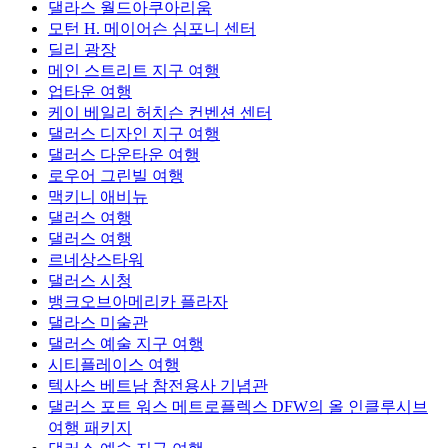
댈라스 월드아쿠아리움
모턴 H. 메이어슨 심포니 센터
딜리 광장
메인 스트리트 지구 여행
업타운 여행
케이 베일리 허치슨 컨벤션 센터
댈러스 디자인 지구 여행
댈러스 다운타운 여행
로우어 그린빌 여행
맥키니 애비뉴
댈러스 여행
댈러스 여행
르네상스타워
댈러스 시청
뱅크오브아메리카 플라자
댈라스 미술관
댈러스 예술 지구 여행
시티플레이스 여행
텍사스 베트남 참전용사 기념관
댈러스 포트 워스 메트로플렉스 DFW의 올 인클루시브
여행 패키지