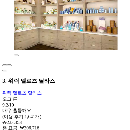
3. 워릭 멜로즈 달라스
워릭 멜로즈 달라스
오크 론
9.2/10
매우 훌륭해요
(이용 후기 1,641개)
₩233,353
총 요금: ₩306,716