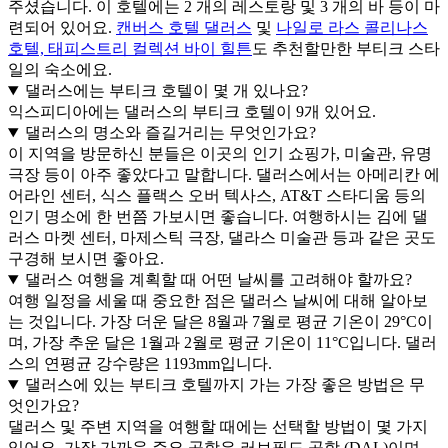
주셨습니다. 이 호텔에는 2 개의 레스토랑 및 3 개의 바 등이 마
련되어 있어요.
캔버스 호텔 댈러스
및
나일로 라스 콜리나스
호텔, 태피스트리 컬렉션 바이 힐튼
도 추천할만한 부티크 스타
일의 숙소에요.
댈러스에는 부티크 호텔이 몇 개 있나요?
익스피디아에는 댈러스의 부티크 호텔이 9개 있어요.
댈러스의 명소와 즐길거리는 무엇인가요?
이 지역을 방문하신 분들은 이곳의 인기 쇼핑가, 미술관, 유명
극장 등이 아주 좋았다고 말합니다. 댈러스에서는 아메리칸 에
어라인 센터, 식스 플랙스 오버 텍사스, AT&T 스타디움 등의
인기 명소에 한 번쯤 가보시면 좋습니다. 여행하시는 김에 댈
러스 마켓 센터, 마제스틱 극장, 댈라스 미술관 등과 같은 곳도
구경해 보시면 좋아요.
댈러스 여행을 계획할 때 어떤 날씨를 고려해야 할까요?
여행 일정을 세울 때 중요한 점은 댈러스 날씨에 대해 알아보
는 것입니다. 가장 더운 달은 8월과 7월로 평균 기온이 29°C이
며, 가장 추운 달은 1월과 2월로 평균 기온이 11°C입니다. 댈러
스의 연평균 강수량은 1193mm입니다.
댈러스에 있는 부티크 호텔까지 가는 가장 좋은 방법은 무
엇인가요?
댈러스 및 주변 지역을 여행할 때에는 선택할 방법이 몇 가지
있어요. 가장 가까운 주요 공항은 러브필드 공항 (DAL)이며