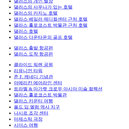
댈러스의 개인 별장
댈러스의 사우나가 있는 호텔
댈러스의 카지노 호텔
댈라스 베일러 메디컬센터 근처 호텔
댈라스 홀로코스트 박물관 근처 호텔
댈러스 호텔
댈러스 다운타운의 골프 호텔
댈러스 출발 항공편
댈러스 도착 항공편
클라이드 워렌 공원
리유니언 타워
존 F. 캐네디 기념관
아메리칸 에어라인 센터
트라멜 & 마가렛 크로우 아시아 미술 컬렉션
댈라스 홀로코스트 박물관
댈러스 카운티 여행
올드 딥 엘럼 역사 지구
나시르 조각 센터
마제스틱 극장
시더스 여행