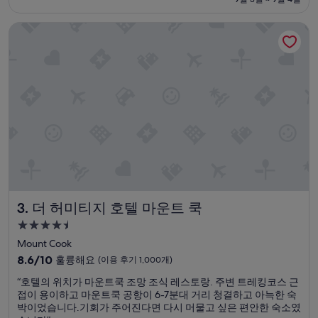
만
륭
₩121,707
둘
해
더 허미티지 호텔 마운트 쿡
이
요,
지
(이
내
용
기
후
에
기
좋
431
았
개)
습
니
다
.
무
엇
보
더 허미티지 호텔 마운트 쿡
3. 더 허미티지 호텔 마운트 쿡
다
경
4.5
치
성
Mount Cook
가
급
10
최
8.6/10
훌륭해요
(이용 후기 1,000개)
숙
점
고
“
“호텔의 위치가 마운트쿡 조망 조식 레스토랑. 주변 트레킹코스 근
만
입
박
호
접이 용이하고 마운트쿡 공항이 6-7분대 거리 청결하고 아늑한 숙
점
니
시
텔
박이었습니다.기회가 주어진다면 다시 머물고 싶은 편안한 숙소였
중
다