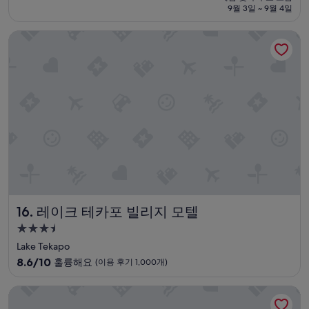
e
설
금
9월 3일 ~ 9월 4일
8.8
m
₩255,506
점,
o
레이크 테카포 빌리지 모텔
훌
r
륭
n
해
i
요,
n
(이
g
용
f
후
r
기
o
114
m
개)
i
n
f
r
o
레이크 테카포 빌리지 모텔
16. 레이크 테카포 빌리지 모텔
n
3.5
t
o
성
Lake Tekapo
f
급
10
8.6/10
훌륭해요
(이용 후기 1,000개)
t
숙
점
h
만
박
매켄지 모텔
e
점
p
시