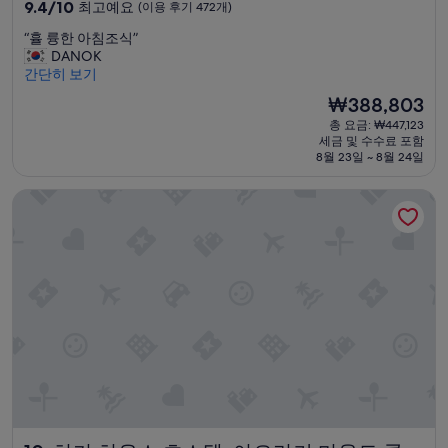
급
10
9.4/10
최고예요
(이용 후기 472개)
”
o
숙
점
u
“
“휼 륭한 아침조식”
만
박
t
휼
DANOK
점
s
시
륭
간단히 보기
중
l
설
한
9.4
현
e
₩388,803
아
점,
재
e
총 요금: ₩447,123
침
최
요
p
세금 및 수수료 포함
조
고
금
i
8월 23일 ~ 8월 24일
식
예
₩388,803
n
”
요,
g
하카 하우스 호스텔, 아오라키 마운트 쿡
(이
o
용
n
후
t
기
h
472
e
개)
s
o
f
a
b
e
d
,
a