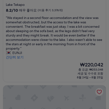
접
성
Lake Tekapo
이
급
10
용
8.2/10
매우 좋아요
(이용 후기 3,376개)
숙
점
이
“
“We stayed in a second floor-accomodation and the view was
만
하
박
W
somewhat obstructed, but the access to the lake was
점
고
시
e
convenient. The breakfast was just okay. I was a bit concerned
중
마
설
s
about sleeping on the sofa bed, as the legs didn’t feel very
8.2
운
t
sturdy and they might break. It would be even better if the
점,
트
a
accommodation were closer to the lake. I also wasn’t able to see
매
쿡
y
the stars at night or early in the morning from in front of the
우
공
e
property.”
좋
항
d
EUNJI
아
이
i
간단히 보기
요,
6
n
(이
-
현
₩220,042
a
용
7
재
총 요금: ₩253,048
s
후
분
요
세금 및 수수료 포함
e
기
대
금
8월 24일 ~ 8월 25일
c
3,376
거
₩220,042
o
개)
리
하카 하우스 레이크 테카포
n
청
d
결
f
하
l
고
o
아