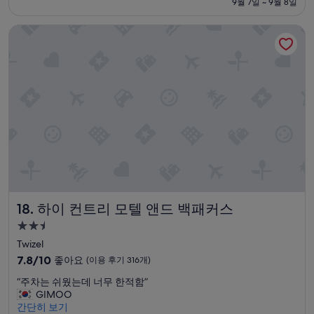
금
9월 7일 ~ 9월 8일
었
훌
₩123,367
다
륭
하이 컨트리 모텔 앤드 백패커스
가
해
갑
요,
니
(이
다
용
.
후
감
기
사
349
합
개)
니
다
.
”
하이 컨트리 모텔 앤드 백패커스
18. 하이 컨트리 모텔 앤드 백패커스
2.5
성
Twizel
급
10
7.8/10
좋아요
(이용 후기 316개)
숙
점
“
“주차는 쉬웠는데 너무 한적함”
만
박
주
GIMOO
점
시
차
간단히 보기
중