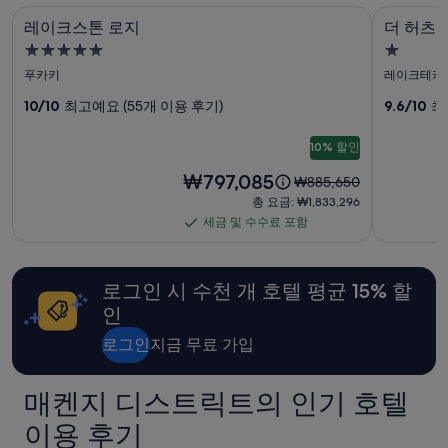
인
레이크스톤 로지
더 허츠 앳
레
더
2
레이크스톤 로지
더 허츠 
명
이
허
5.0
1.0
1
크
츠
성
성
박
푸카키
레이크테카
기
스
급
앳
급
10/10
최고예요 (55개 이용 후기)
9.6/10
최
준
숙
숙
톤
레
최
박
박
로
이
저
10% 할인
시
시
가
지
크
요
₩797,085
설
요
설
입
₩885,650
금
사
스
금
니
총
총 요금: ₩1,833,296
은
은
다.
요
진
세금 및 수수료 포함
엣
세
₩797,085
₩885,650
요
금:
갤
지
입
금
이
금
₩1,833,296
니
며,
과
및
러
사
다.
로그인 시 수천 개 호텔 평균 15% 할
표
예
수
리
진
준
약
인
수
요
가
갤
료
금
능
로그인
지금 무료 가입
러
에
여
포
대
리
부
함
매켄지 디스트릭트의 인기 호텔
한
는
자
변
이용 후기
세
경