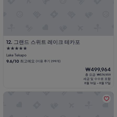
개)
아
u
요
l
.
d
”
b
e
e
v
e
그랜드 스위트 레이크 테카포
12. 그랜드 스위트 레이크 테카포
n
b
5.0
e
성
Lake Tekapo
t
급
10
9.6/10
t
최고예요
(이용 후기 299개)
숙
점
e
현
₩499,964
만
r
박
재
점
총 요금: ₩574,959
i
시
요
세금 및 수수료 포함
중
f
설
금
8월 16일 ~ 8월 17일
9.6
t
₩499,964
점,
h
루아타니와 호리데이 파크
최
e
고
a
예
c
요,
c
(이
o
용