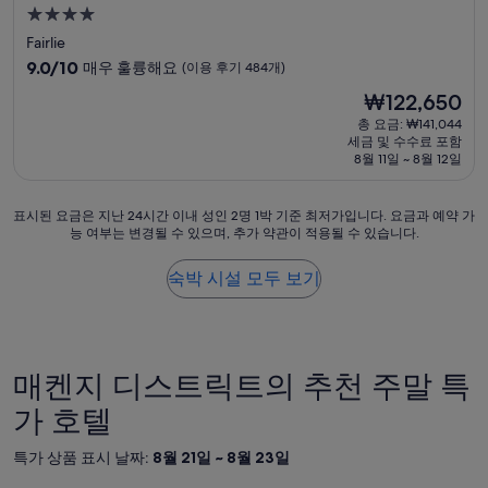
4.0
성
Fairlie
급
10
9.0/10
매우 훌륭해요
(이용 후기 484개)
숙
점
현
₩122,650
만
박
재
점
총 요금: ₩141,044
시
요
세금 및 수수료 포함
중
설
금
8월 11일 ~ 8월 12일
9.0
₩122,650
점,
매
표
표시된 요금은 지난 24시간 이내 성인 2명 1박 기준 최저가입니다. 요금과 예약 가
우
능 여부는 변경될 수 있으며, 추가 약관이 적용될 수 있습니다.
시
훌
된
륭
요
숙박 시설 모두 보기
해
금
요,
은
(이
지
용
난
후
24
매켄지 디스트릭트의 추천 주말 특
기
시
484
간
가 호텔
개)
이
내
특가 상품 표시 날짜:
8월 21일 ~ 8월 23일
성