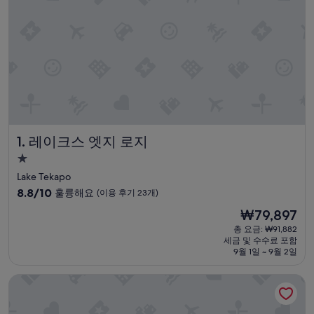
레이크스 엣지 로지
1. 레이크스 엣지 로지
1.0
성
Lake Tekapo
급
10
8.8/10
훌륭해요
(이용 후기 23개)
숙
점
현
₩79,897
만
박
재
점
총 요금: ₩91,882
시
요
세금 및 수수료 포함
중
설
금
9월 1일 ~ 9월 2일
8.8
₩79,897
점,
레이크스 엣지 홀리데이 파크
훌
륭
해