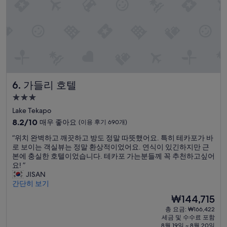
용
w
편
후
a
안
기
s
한
431
s
숙
개)
o
소
m
였
e
습
w
니
h
다
가들리 호텔
6. 가들리 호텔
a
”
t
3.0
o
성
Lake Tekapo
b
급
s
10
8.2/10
매우 좋아요
(이용 후기 690개)
t
숙
점
“
“위치 완벽하고 깨끗하고 방도 정말 따뜻했어요. 특히 테카포가 바
r
만
박
위
로 보이는 객실뷰는 정말 환상적이었어요. 연식이 있긴하지만 근
u
점
시
치
본에 충실한 호텔이었습니다. 테카포 가는분들께 꼭 추천하고싶어
c
중
설
완
요! ”
t
8.2
벽
JISAN
e
점,
하
간단히 보기
d
매
고
,
우
현
₩144,715
깨
b
좋
재
총 요금: ₩166,422
끗
u
아
요
세금 및 수수료 포함
하
t
요,
금
8월 19일 ~ 8월 20일