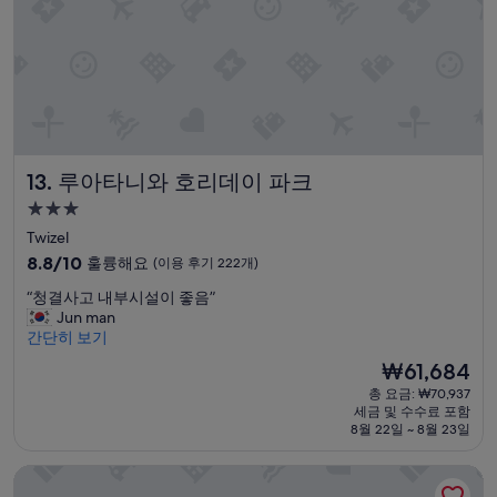
m
후
m
기
o
299
d
개)
a
t
i
o
n
루아타니와 호리데이 파크
13. 루아타니와 호리데이 파크
w
e
3.0
r
성
Twizel
e
급
10
c
8.8/10
훌륭해요
(이용 후기 222개)
숙
점
l
“
“청결사고 내부시설이 좋음”
만
o
박
청
Jun man
점
s
시
결
간단히 보기
중
e
설
사
8.8
r
현
₩61,684
고
점,
t
재
총 요금: ₩70,937
내
훌
o
요
세금 및 수수료 포함
부
륭
t
금
8월 22일 ~ 8월 23일
시
해
h
₩61,684
설
요,
e
만트라 레이크 테카포
이
(이
l
좋