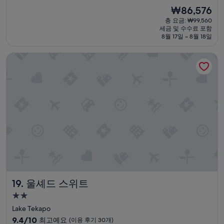
설
는
7.8
현
₩86,576
쉬
점,
재
총 요금: ₩99,560
웠
좋
요
세금 및 수수료 포함
는
아
금
8월 17일 ~ 8월 18일
데
요,
₩86,576
너
(이
울셰드 스위트
무
용
한
후
적
기
함
316
”
개)
울셰드 스위트
19. 울셰드 스위트
2.0
성
Lake Tekapo
급
10
9.4/10
최고예요
(이용 후기 30개)