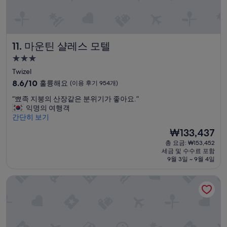
낭
r
족
d
에
y
게
a
아
마운틴 샬레스 모텔
n
11. 마운틴 샬레스 모텔
주
d
좋
3.0
t
아
성
Twizel
h
요
급
e
10
.
8.6/10
훌륭해요
(이용 후기 954개)
y
숙
점
깔
“
“뾰족 지붕의 산장같은 분위기가 좋아요.”
m
만
끔
박
뾰
익명의 여행객
i
점
하
시
족
간단히 보기
g
중
고
설
지
h
8.6
위
현
₩133,437
붕
t
점,
치
재
총 요금: ₩153,452
의
b
훌
가
요
세금 및 수수료 포함
산
r
륭
좋
금
9월 3일 ~ 9월 4일
장
e
해
습
₩133,437
같
a
요,
니
그랜드 스위트 레이크 테카포
은
k
(이
다
분
.
용
”
위
I
후
기
t
기
가
w
954
좋
o