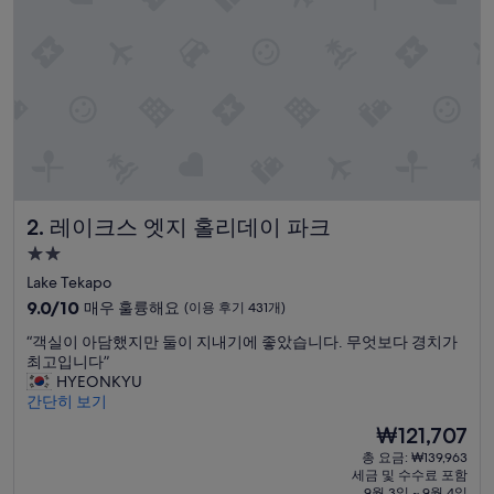
요,
(이
용
후
기
23
개)
레이크스 엣지 홀리데이 파크
2. 레이크스 엣지 홀리데이 파크
2.0
성
Lake Tekapo
급
10
9.0/10
매우 훌륭해요
(이용 후기 431개)
숙
점
“
“객실이 아담했지만 둘이 지내기에 좋았습니다. 무엇보다 경치가
만
박
객
최고입니다”
점
시
실
HYEONKYU
중
설
이
간단히 보기
9.0
아
점,
현
₩121,707
담
매
재
총 요금: ₩139,963
했
우
요
세금 및 수수료 포함
지
훌
금
9월 3일 ~ 9월 4일