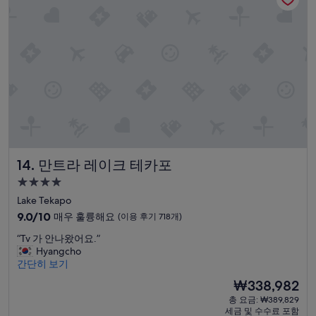
용
a
음
후
k
”
기
e
222
.
개)
I
a
l
s
o
w
a
s
n
만트라 레이크 테카포
14. 만트라 레이크 테카포
’
t
4.0
a
성
Lake Tekapo
b
급
10
9.0/10
매우 훌륭해요
(이용 후기 718개)
l
숙
점
e
“
“Tv 가 안나왔어요.”
만
박
t
T
Hyangcho
점
o
시
v
간단히 보기
중
s
설
가
9.0
e
현
₩338,982
안
점,
e
재
총 요금: ₩389,829
나
매
t
요
세금 및 수수료 포함
왔