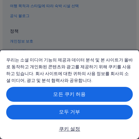
레이크테카포의 게스트하우스
여행 목적과 스타일에 따라 숙박 시설 선택
매켄지 분지의 트리하우스
공식 블로그
정책
개인정보 보호
쿠키 정책
우리는 소셜 미디어 기능의 제공과 데이터 분석 및 본 사이트가 올바
이용약관
로 동작하고 개인화된 콘텐츠와 광고를 제공하기 위해 쿠키를 사용
법적 정보/연락처
하고 있습니다. 회사 사이트에 대한 귀하의 사용 정보를 회사의 소
셜 미디어, 광고 및 분석 협력사와 공유합니다.
콘텐츠 지침 및 신고
모든 쿠키 허용
지원
지원
모두 거부
예약을 변경 또는 취소
환불 절차와 시기
쿠키 설정
항공사 크레딧을 이용해 항공편 예약