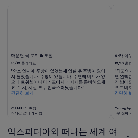
한
될
정
수
마운틴 쿡 로지 & 모텔
하카 하우스
보
있
를
으
확
며,
인
추
해
가
주
약
세
관
요.
이
마운틴 쿡 로지 & 모텔
하카 하우스
적
용
10/10
훌륭해요
10/10
훌륭해
될
"숙소 안내에 주방이 없었는데 입실 후 주방이 있어
"최고의 위
수
서 놀랬습니다. 주방이 있습니다. 주변에 마트가 없
면 완벽한 
있
으니 트위첼이나 테카포에서 식자재를 준비해오세
라 밤에도 
습
요. 위치, 시설 모두 만족스러웠습니다."
으로 바로 호
니
간단히 보기
간단히 보기
다.
CHAN
1박 여행
Younghyun
19시간 전에 게시됨
3주 전에 게시
익스피디아와 떠나는 세계 여