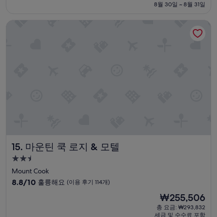
우
h
금
8월 30일 ~ 8월 31일
어
훌
e
₩338,982
요
륭
s
마운틴 쿡 로지 & 모텔
.
해
t
”
요,
a
(이
r
용
s
후
a
기
t
718
n
개)
i
g
h
t
o
r
e
마운틴 쿡 로지 & 모텔
15. 마운틴 쿡 로지 & 모텔
a
2.5
r
l
성
Mount Cook
y
급
10
8.8/10
훌륭해요
(이용 후기 114개)
i
숙
점
n
현
₩255,506
만
박
t
재
점
총 요금: ₩293,832
시
h
요
세금 및 수수료 포함
중