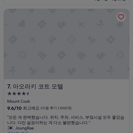
고
t
(이
₩144,715
방
h
용
아오라키 코트 모텔
도
e
후
정
a
기
말
c
690
따
c
개)
뜻
e
했
s
어
s
요
t
.
o
특
t
히
h
테
e
카
l
포
a
아오라키 코트 모텔
7. 아오라키 코트 모텔
가
k
바
e
4.5
로
w
성
Mount Cook
보
a
급
10
이
9.6/10
최고예요
(이용 후기 1,002개)
s
숙
점
는
c
“
“모든 게 완벽했습니다. 위치, 주차, 서비스, 부엌시설 모두 좋았습
만
객
o
박
모
니다. 다만 설겆이하는 게 다소 불편했습니다.”
점
실
n
시
든
JoungRae
중
뷰
v
설