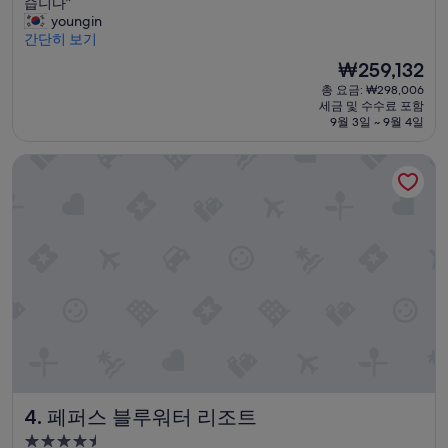
설
의
습니다”
8.6
”
위
youngin
점,
치
간단히 보기
훌
가
륭
현
₩259,132
마
해
재
총 요금: ₩298,006
운
요,
요
세금 및 수수료 포함
트
(이
금
9월 3일 ~ 9월 4일
쿡
용
₩259,132
조
후
페퍼스 블루워터 리조트
망
기
조
1,000
식
개)
레
스
토
랑
.
주
변
트
레
킹
코
페퍼스 블루워터 리조트
4. 페퍼스 블루워터 리조트
스
근
4.5