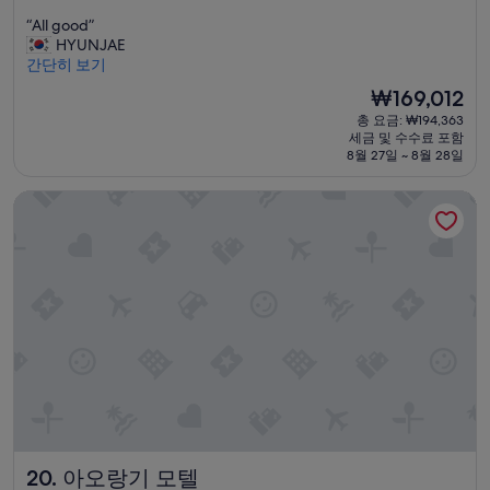
숙
점
“
“All good”
만
박
A
HYUNJAE
점
시
l
간단히 보기
중
설
l
9.4
현
₩169,012
g
점,
재
총 요금: ₩194,363
o
최
요
세금 및 수수료 포함
o
고
금
8월 27일 ~ 8월 28일
d
예
₩169,012
”
요,
아오랑기 모텔
(이
용
후
기
30
개)
아오랑기 모텔
20. 아오랑기 모텔