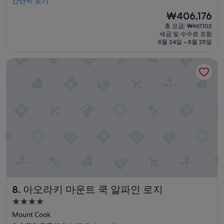
게
간단히 보기
9.6
는
e
완
점,
정
n
현
₩406,176
벽
최
말
i
재
총 요금: ₩467,102
했
고
환
e
요
세금 및 수수료 포함
습
예
상
n
금
8월 24일 ~ 8월 25일
니
요,
적
t
₩406,176
다
(이
이
.
아오라키 마운트 쿡 알파인 로지
.
용
었
T
위
후
어
h
치
기
요
e
,
1,002
.
b
주
개)
연
r
차
식
e
,
이
a
서
있
k
비
긴
f
스
하
a
,
지
s
부
만
t
엌
근
w
시
본
a
아오라키 마운트 쿡 알파인 로지
8. 아오라키 마운트 쿡 알파인 로지
설
에
s
모
충
4.0
j
두
실
u
성
Mount Cook
좋
한
s
급