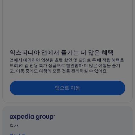
레이크테카포의 4성급 호텔
레이크테카포의 모텔
매켄지 분지의 홀리데이 파크
레이크테카포의 아파트식 호텔
매켄지 분지의 빌라
레이크 테카포 근처 호텔
익스피디아 앱에서 즐기는 더 많은 혜택
레이크테카포의 Independent 호텔
앱에서 예약하면 엄선된 호텔 할인 및 포인트 두 배 적립 혜택을
레이크테카포의 호스텔
드려요! 앱 전용 특가 상품으로 할인받아 더 많은 여행을 즐기
고, 이동 중에도 여행의 모든 것을 관리하실 수 있어요.
매켄지 분지의 하우스보트
레이크테카포의 3성급 호텔
앱으로 이동
마운트 존 전망대 근처 호텔
레이크테카포의 스파가 있는 리조트 및 호텔
매켄지 분지의 컨트리하우스
푸카키 호수 근처 호텔
회사
레이크테카포의 캐빈