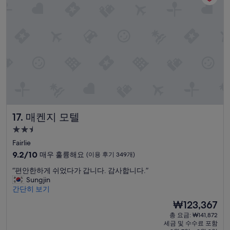
중
r
설
8.6
o
점,
p
훌
e
륭
r
해
t
요,
y
(이
.
용
”
후
기
1,000
개)
매켄지 모텔
17. 매켄지 모텔
2.5
성
Fairlie
급
10
9.2/10
매우 훌륭해요
(이용 후기 349개)
숙
점
“
“편안한하게 쉬었다가 갑니다. 감사합니다.”
만
박
편
Sungjin
점
시
안
간단히 보기
중
설
한
9.2
현
₩123,367
하
점,
재
총 요금: ₩141,872
게
매
요
세금 및 수수료 포함
쉬
우