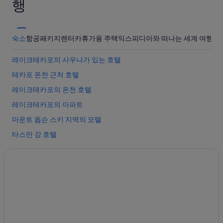
행
숙소
항공
패키지
렌터카
휴가용 주택
익스피디아와 떠나는 세계 여행
레이크테카포의 사우나가 있는 호텔
테카포 온천 근처 호텔
레이크테카포의 온천 호텔
레이크테카포의 아파트
마운트 돕슨 스키 지역의 모텔
타스만 강 호텔
마운트 돕슨 스키 지역의 캐빈
매켄지 분지의 호스텔
마운트 돕슨 스키 지역의 아파트
레이크테카포 호텔
매켄지 분지의 게스트하우스