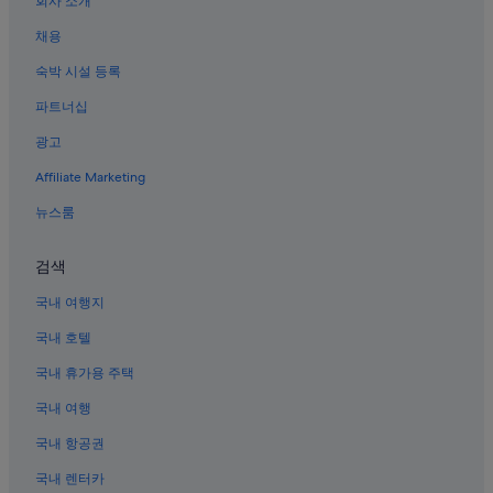
회사 소개
선한 목자의 교회 근처 호텔
레이크테카포의 개인 별장
채용
레이크테카포의 저렴한 호텔
숙박 시설 등록
레이크테카포의 온수 욕조가 있는 호텔
파트너십
레이크테카포의 코티지
광고
테카포 호텔
Affiliate Marketing
레이크테카포의 가족 여행 호텔
뉴스룸
라운드힐 스키장 근처 호텔
검색
양치는 개 동상 근처 호텔
레이크테카포의 럭셔리 호텔
국내 여행지
레이크테카포의 아침 식사 제공 호텔
국내 호텔
레이크테카포의 B&B
국내 휴가용 주택
매켄지 분지의 샬레
국내 여행
벅스 패스 호텔
국내 항공권
레이크테카포의 수영장이 있는 호텔
국내 렌터카