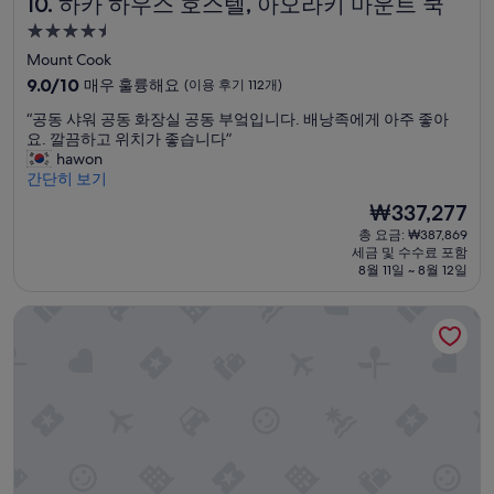
하카 하우스 호스텔, 아오라키 마운트 쿡
10. 하카 하우스 호스텔, 아오라키 마운트 쿡
s
4.5
t
성
h
Mount Cook
e
급
10
9.0/10
매우 훌륭해요
(이용 후기 112개)
l
숙
점
e
“
“공동 샤워 공동 화장실 공동 부엌입니다. 배낭족에게 아주 좋아
만
박
g
공
요. 깔끔하고 위치가 좋습니다”
점
시
s
동
hawon
중
d
설
샤
간단히 보기
9.0
i
워
점,
현
₩337,277
d
공
매
재
n
총 요금: ₩387,869
동
우
요
’
세금 및 수수료 포함
화
훌
금
8월 11일 ~ 8월 12일
t
장
륭
₩337,277
f
실
해
e
마운틴 샬레스 모텔
공
요,
e
동
(이
l
부
용
v
엌
후
e
입
기
r
니
112
y
다
개)
s
.
t
배
u