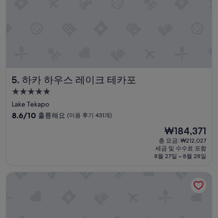
o
늑
r
한
-
숙
a
박
c
이
c
었
o
습
m
니
o
다
하카 하우스 레이크 테카포
5. 하카 하우스 레이크 테카포
d
.
a
기
5.0
t
회
성
Lake Tekapo
i
가
급
10
o
8.6/10
훌륭해요
(이용 후기 431개)
주
숙
점
n
어
현
₩184,371
만
a
박
진
재
점
n
총 요금: ₩212,027
다
시
요
세금 및 수수료 포함
중
d
면
설
금
8월 27일 ~ 8월 28일
8.6
t
다
₩184,371
점,
h
시
가들리 호텔
훌
e
머
륭
v
물
해
i
고
요,
e
싶
(이
w
은