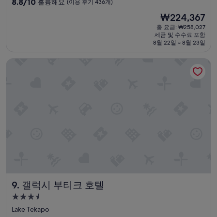
10
았
8.8/10
훌륭해요
(이용 후기 436개)
호
t
숙
점
습
텔
o
현
₩224,367
만
니
박
이
k
재
점
다
총 요금: ₩258,027
었
a
시
요
세금 및 수수료 포함
중
.
습
y
설
금
8월 22일 ~ 8월 23일
8.8
다
니
.
₩224,367
점,
만
다
I
갤럭시 부티크 호텔
훌
설
.
w
륭
겆
테
a
해
이
카
s
요,
하
포
a
(이
는
가
b
용
게
는
i
후
다
분
t
기
소
들
c
436
불
께
o
개)
편
꼭
n
했
추
c
습
천
e
니
하
r
다
고
n
갤럭시 부티크 호텔
9. 갤럭시 부티크 호텔
.
싶
e
”
어
d
3.5
요
a
성
Lake Tekapo
!
b