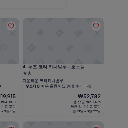
투조 코타 키나발루 - 호스텔
투조 코타 키나발루 - 호스텔
4. 투조 코타 키나발루 - 호스텔
2.0
성
다운타운 코타키나발루
급
10
9.0/10
매우 훌륭해요
)
(이용 후기 13개)
점
숙
현
19,915
₩52,782
만
박
재
점
₩141,500
총 요금: ₩60,496
시
요
중
수수료 포함
세금 및 수수료 포함
설
금
9.0
 ~ 9월 5일
8월 21일 ~ 8월 22일
9,915
₩52,782
점,
매
쿠알라 멘갈롱 코티지
우