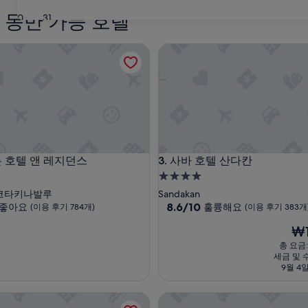
 동반 가능 호텔
30
31
호텔 앤 레지던스
사바 호텔 산다칸
호텔 앤 레지던스
사바 호텔 산다칸
가든 호텔 앤 레지던스
3. 사바 호텔 산다칸
4.0
성
코타키나발루
Sandakan
급
10
8.6/10
좋아요
훌륭해요
(이용 후기 784개)
(이용 후기 383개
점
숙
현
₩1
만
박
재
점
총 요금: 
시
요
중
세금 및 
설
금
8.6
9월 4일
₩11
점,
훌
 홀리데이스 캠프
탐모요 플레이스
륭