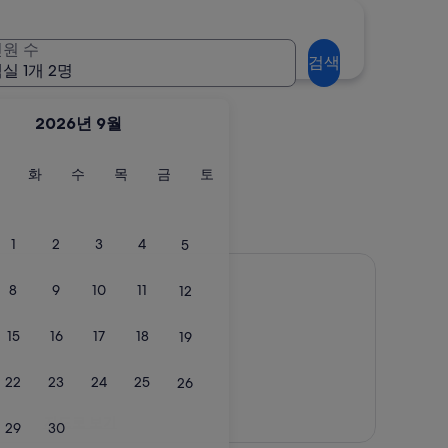
원 수
검색
실 1개 2명
2026년 9월
월
화
수
목
금
토
화
수
목
금
토
요
요
요
요
요
요
일
일
일
일
일
일
1
2
3
4
5
8
9
10
11
12
15
16
17
18
19
22
23
24
25
26
지도로 보기
29
30