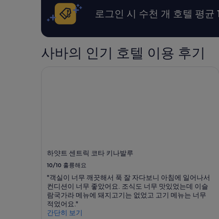
시
기
로그인 시 수천 개 호텔 평균 
간
4
이
개)
내
성
사바의 인기 호텔 이용 후기
인
2
명
하얏트 센트릭 코타 키나발루
1
박
기
준
최
저
가
입
니
하얏트 센트릭 코타 키나발루
다.
10/10
훌륭해요
요
금
"객실이 너무 깨끗해서 푹 잘 자다보니 아침에 일어나서
과
컨디션이 너무 좋았어요. 조식도 너무 맛있었는데 이슬
예
람국가라 메뉴에 돼지고기는 없었고 고기 메뉴는 너무
약
적었어요."
가
간단히 보기