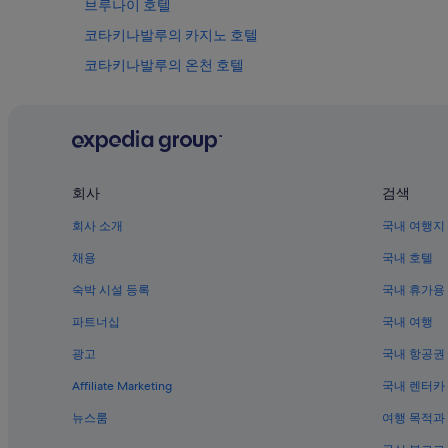
브루나이 호텔
코타키나발루의 카지노 호텔
코타키나발루의 온천 호텔
코타키나발루의 허니문 리조트 및 호텔
코타키나발루의 캡슐 호텔
키나루트의 WiFi 제공 호텔
코타키나발루의 수영장이 있는 호텔
회사
검색
타와우의 아침 식사 제공 호텔
회사 소개
국내 여행지
코타키나발루의 사우나가 있는 호텔
채용
국내 호텔
코타키나발루의 가족 여행 호텔
숙박 시설 등록
국내 휴가용
반다란 버자야의 Independent 호텔
파트너십
국내 여행
코타키나발루의 전자레인지 구비 호텔
광고
국내 항공권
코타키나발루의 해변 호텔
Affiliate Marketing
국내 렌터카
코타키나발루의 금연 호텔
뉴스룸
여행 목적과
키나루트의 가족 여행 호텔