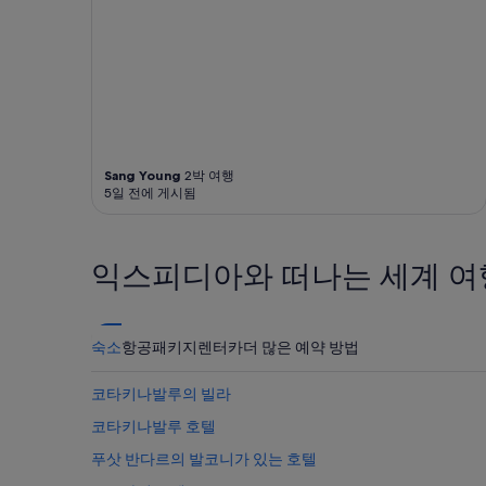
능
여
부
는
변
경
될
수
있
Sang Young
2박 여행
으
5일 전에 게시됨
며,
추
가
약
익스피디아와 떠나는 세계 여
관
이
적
용
숙소
항공
패키지
렌터카
더 많은 예약 방법
될
수
있
코타키나발루의 빌라
습
코타키나발루 호텔
니
다.
푸삿 반다르의 발코니가 있는 호텔