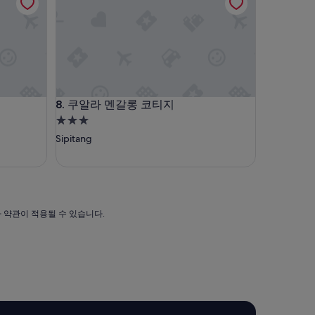
훌
륭
해
요,
(이
용
후
기
쿠알라 멘갈롱 코티지
8. 쿠알라 멘갈롱 코티지
13
3.0
개)
성
Sipitang
급
숙
박
시
설
가 약관이 적용될 수 있습니다.