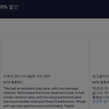
15% 할인
머큐어 코타 키나발루 시티 센터
샹그릴라 
머큐어 코타 키나발루 시티 센터
샹그릴라 
10/10
훌륭해요
10/10
훌륭해
"We had an excellent stay here, with two teenage
"리조트 
children. We booked the three-bedroom suite. It had
습니다. 
a wide common area, and two large bedrooms (and
좋겠습니다.
one much smaller one) plus three (!) bathrooms. Whole
간단히 보
unit was very spacious and comfortable. Highly