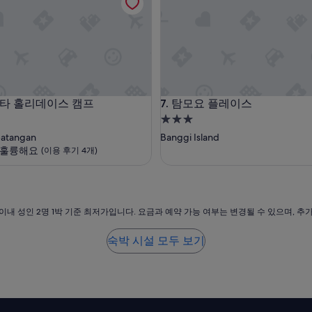
해
요,
(이
용
후
기
383
개)
 홀리데이스 캠프
탐모요 플레이스
마타 홀리데이스 캠프
7. 탐모요 플레이스
3.0
성
batangan
Banggi Island
급
훌륭해요
(이용 후기 4개)
숙
박
시
설
이내 성인 2명 1박 기준 최저가입니다. 요금과 예약 가능 여부는 변경될 수 있으며, 추
숙박 시설 모두 보기