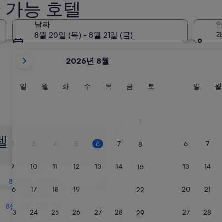
 가능 호텔
날짜
인
8월 20일 (목) - 8월 21일 (금)
객
현
2026년 8월
재
2026
August
일
월
화
수
목
금
토
일
일
월
화
수
목
금
토
일
월
요
요
요
요
요
요
요
요
및
일
일
일
일
일
일
일
일
2026
September
1
이
텔 예약 가능 여부
표
2
3
4
5
6
7
6
7
8
시
되
9
10
11
12
13
14
13
14
15
내일
고
8월 7일 - 8월 8일
있
16
17
18
19
20
21
20
21
22
습
다음 주말
니
8월 14일 - 8월 16일
23
24
25
26
27
28
27
28
29
다.