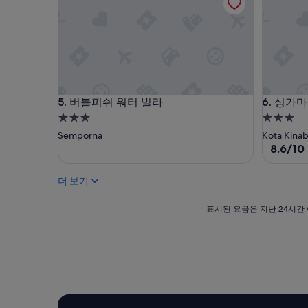
훌
요,
륭
(이
해
용
요,
후
(이
기
용
784
후
개)
기
버블피쉬 워터 빌라
싱가마타
5. 버블피쉬 워터 빌라
6. 싱가
1,001
3.0
3.0
개)
성
성
Semporna
Kota Kina
급
급
10
8.6/10
점
숙
숙
만
박
박
더 보기
점
시
시
중
설
설
표
8.6
표시된 요금은 지난 24시간 
시
점,
된
훌
요
륭
금
해
은
요,
지
(이
난
용
24
후