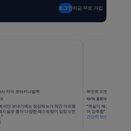
로그인
지금 무료 가입
라사 리아 코타키나발루
하얏트 리젠시 키나발
라사 리아 코타키나발루
하얏트 리젠시 키나발루
요
10/10
훌륭해요
안에서만 보내기에는 점심메뉴가 약간 아쉬웠
"객실이 깨끗하고 직원의
부대시설로 좀더 다양한 레스토랑이 있었으면
어 강추함"
"
간단히 보기
기