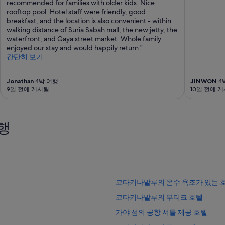
recommended for families with older kids. Nice
rooftop pool. Hotel staff were friendly, good
breakfast, and the location is also convenient - within
walking distance of Suria Sabah mall, the new jetty, the
waterfront, and Gaya street market. Whole family
enjoyed our stay and would happily return."
간단히 보기
Jonathan
4박 여행
JINWON
4
9일 전에 게시됨
10일 전에 
행
코타키나발루의 온수 욕조가 있는 
코타키나발루의 부티크 호텔
가야 섬의 공항 셔틀 제공 호텔