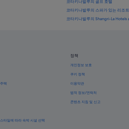
코타키나발루의 골프 호텔
코타키나발루의 스파가 있는 리조트
코타키나발루의 Shangri-La Hotels an
케닌가우의 5성급 호텔
셈포르나 호텔
코타키나발루의 주차 가능 호텔
코타키나발루의 게스트하우스
정책
가야 섬 호텔
개인정보 보호
코타키나발루의 반려동물 동반 가능
쿠키 정책
코타키나발루의 공항 셔틀 제공 호
 주택
이용약관
마누칸 섬의 Independent 호텔
법적 정보/연락처
코타키나발루의 저렴한 호텔
콘텐츠 지침 및 신고
코타키나발루의 발코니가 있는 호
파파르의 가족 여행 호텔
 스타일에 따라 숙박 시설 선택
마누칸 섬 호텔