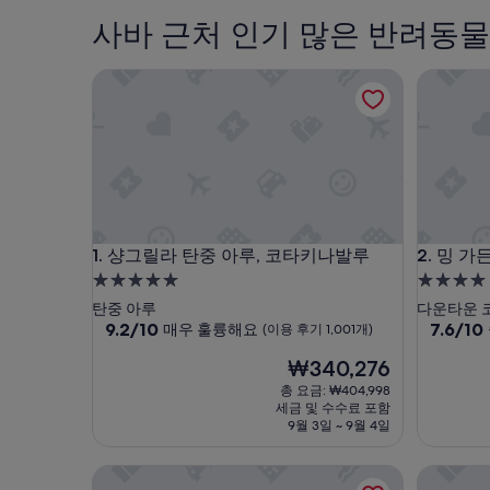
사바 근처 인기 많은 반려동물
샹그릴라 탄중 아루, 코타키나발루
밍 가든 
샹그릴라 탄중 아루, 코타키나발루
밍 가든 
1. 샹그릴라 탄중 아루, 코타키나발루
2. 밍 
5.0
4.0
성
성
탄중 아루
다운타운 
급
10
급
10
9.2/10
7.6/10
매우 훌륭해요
(이용 후기 1,001개)
점
점
숙
숙
현
₩340,276
만
만
박
박
재
점
점
총 요금: ₩404,998
시
시
요
중
중
세금 및 수수료 포함
설
금
설
9.2
7.6
9월 3일 ~ 9월 4일
₩340,276
점,
점,
매
좋
버블피쉬 워터 빌라
싱가마타
우
아