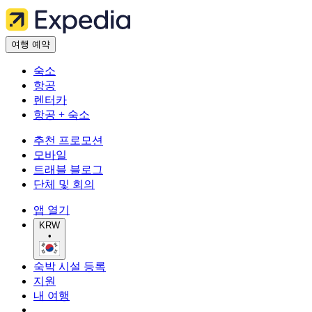
여행 예약
숙소
항공
렌터카
항공 + 숙소
추천 프로모션
모바일
트래블 블로그
단체 및 회의
앱 열기
KRW
•
숙박 시설 등록
지원
내 여행