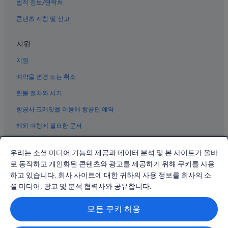
법적 정보/연락처
강릉의 2성급 호텔
콘텐츠 지침 및 신고
강릉의 료칸
지원
강릉의 워터파크 호텔
강릉의 타운하우스
지원
강릉의 캡슐 호텔
예약을 변경 또는 취소
강릉의 비즈니스 호텔
환불 절차와 시기
강릉의 농장체험 숙박 시설
항공사 크레딧을 이용해 항공편 예약
강릉의 모텔
해외 여행에 필요한 문서
강릉의 레지던스
강릉의 하우스보트
우리는 소셜 미디어 기능의 제공과 데이터 분석 및 본 사이트가 올바
로 동작하고 개인화된 콘텐츠와 광고를 제공하기 위해 쿠키를 사용
강릉의 스파가 있는 리조트 및 호텔
하고 있습니다. 회사 사이트에 대한 귀하의 사용 정보를 회사의 소
© 2026 Expedia, Inc., Expedia Group 계열사. All rights reserved.
강릉의 웨딩 호텔
Expedia 및 비행기 로고는 Expedia, Inc.의 상표 또는 등록 상표입니다.
셜 미디어, 광고 및 분석 협력사와 공유합니다.
분쟁 해결: 전화: 02-3480-0118, 이메일: travel@support.expedia.co.kr
강릉 호텔
트래블파트너익스체인지코리아 주식회사. 사업자등록번호: 821-88-01025
모든 쿠키 허용
익스피디아트래블코리아 주식회사, 서울특별시 종로구 종로5길 7(청진동).
강릉의 개인 별장
사업자등록번호: 724-86-00245.
관광사업자등록번호: 제2016-000008호, 통신판매업신고번호: 2015-서울