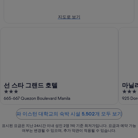
일
월
해
이
에
16
파
스
지도로 보기
일
대
이
턴
에
해
스
대
선 스타 그랜드 호텔
마닐라 
대
파
턴
학
해
이
대
교
파
스
학
에
이
턴
교
서
스
대
에
가
턴
학
서
까
대
교
가
운
학
에
까
상
선 스타 그랜드 호텔
마닐라
교
서
운
품
3
3
에
가
상
가
out
out
665-667 Quezon Boulevard Manila
925 Doro
서
까
품
격
of
of
가
운
가
확
5
5
까
상
파 이스턴 대학교의 숙박 시설 5,502개 모두 보기
격
인
운
품
확
표시된 요금은 지난 24시간 이내 성인 2명 1박 기준 최저가입니다. 요금과 예약 가능
상
가
인
여부는 변경될 수 있으며, 추가 약관이 적용될 수 있습니다.
품
격