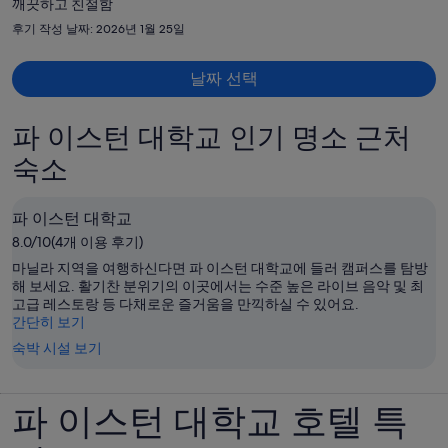
깨끗하고 친절함
현
후기 작성 날짜: 2026년 1월 25일
재
요
금
날짜 선택
은
₩674,484
파 이스턴 대학교 인기 명소 근처
입
숙소
니
다.
파 이스턴 대학교
8.0/10(4개 이용 후기)
마닐라 지역을 여행하신다면 파 이스턴 대학교에 들러 캠퍼스를 탐방
해 보세요. 활기찬 분위기의 이곳에서는 수준 높은 라이브 음악 및 최
고급 레스토랑 등 다채로운 즐거움을 만끽하실 수 있어요.
간단히 보기
숙박 시설 보기
파 이스턴 대학교 호텔 특