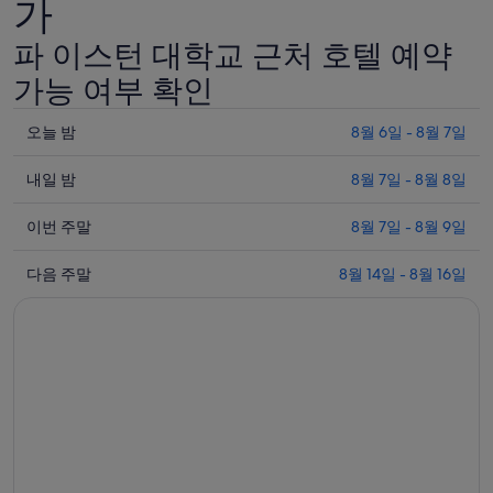
가
파 이스턴 대학교 근처 호텔 예약
가능 여부 확인
오
오늘 밤
8월 6일 - 8월 7일
늘
내
밤
내일 밤
8월 7일 - 8월 8일
일
8
이
월
밤
이번 주말
8월 7일 - 8월 9일
번
6
8
다
일
월
주
다음 주말
8월 14일 - 8월 16일
음
-
7
말
8
일
주
8
월
-
월
말
7
8
7
8
일
월
일
월
에
8
-
14
일
대
8
일
에
월
해
-
대
9
8
파