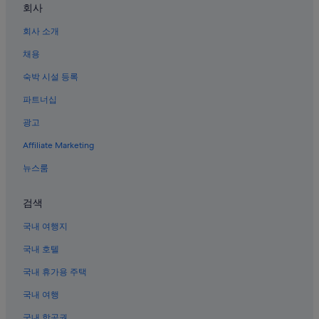
에르미타의 5성급 호텔
회사
에르미타 호텔
회사 소개
럭키 차이나타운 몰 근처 호텔
채용
톤도 호텔
숙박 시설 등록
삼팔록 호텔
파트너십
산타 크루즈의 카지노 호텔
광고
산타 크루즈의 스파가 있는 리조트 및 호텔
Affiliate Marketing
에르미타의 발코니가 있는 호텔
뉴스룸
발루아르테 데 산 안드레스 근처 호텔
중앙 우체국 근처 호텔
검색
차이나타운의 카지노 호텔
국내 여행지
168 몰 근처 호텔
국내 호텔
에르미타의 4성급 호텔
국내 휴가용 주택
삼팔록의 3성급 호텔
국내 여행
인트라무로스 호텔
국내 항공권