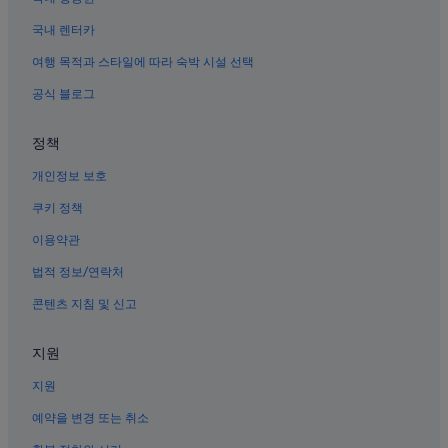
키아포 호텔
국내 렌터카
에르미타의 사우나가 있는 호텔
여행 목적과 스타일에 따라 숙박 시설 선택
파코의 아침 식사 제공 호텔
공식 블로그
에르미타의 3성급 호텔
마닐라 시청 근처 호텔
정책
톤도의 WiFi 제공 호텔
개인정보 보호
산타 크루즈 호텔
쿠키 정책
에르미타의 간이 주방이 있는 호텔
이용약관
산토 토마스 대학교 근처 호텔
법적 정보/연락처
에르미타의 수영장이 있는 호텔
콘텐츠 지침 및 신고
인트라무로스의 5성급 호텔
마닐라 오션 파크 근처 호텔
지원
말라테의 저렴한 호텔
지원
산톨 호텔
예약을 변경 또는 취소
669 에르미타 호텔