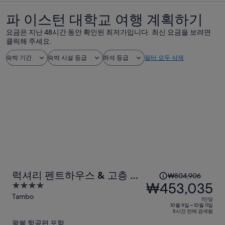
파 이스턴 대학교 여행 계획하기
요금은 지난 48시간 동안 확인된 최저가입니다. 최신 요금을 보려면
클릭해 주세요.
숙박 기간
숙박 시설 등급
좌석 등급
필터 모두 삭제
1
럭셔리 펜트하우스 & 고층 호
₩804,906
인
₩453,035
4
텔, 시티 오브 드림스, 공항, 오
당
out
Tambo
카다, 솔레어 카지노 근처
1인당
이
of
10월 9일 ~ 10월 11일
5시간 전에 검색됨
5
전
왕복 항공편 포함