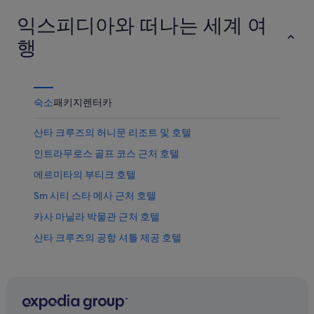
가
확
익스피디아와 떠나는 세계 여
격
인
확
행
인
숙소
패키지
렌터카
산타 크루즈의 허니문 리조트 및 호텔
인트라무로스 골프 코스 근처 호텔
에르미타의 부티크 호텔
Sm 시티 스타 메사 근처 호텔
카사 마닐라 박물관 근처 호텔
산타 크루즈의 공항 셔틀 제공 호텔
카지노 필리피노 근처 호텔
에르미타의 로맨틱 호텔
차이나타운 호텔