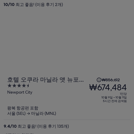
은
10
/
10
최고 좋음! (이용 후기 2개)
₩599,024,
현
재
요
금
은
₩456,092
입
니
다.
1
호텔 오쿠라 마닐라 앳 뉴포트
₩856,612
인
₩674,484
4.5
월드 리조트
당
out
Newport City
1인당
이
of
10월 9일 ~ 10월 11일
5시간 전에 검색됨
5
전
왕복 항공편 포함
요
서울 (SEL) → 마닐라 (MNL)
금
은
9.4
/
10
최고 좋음! (이용 후기 135개)
₩856,612,