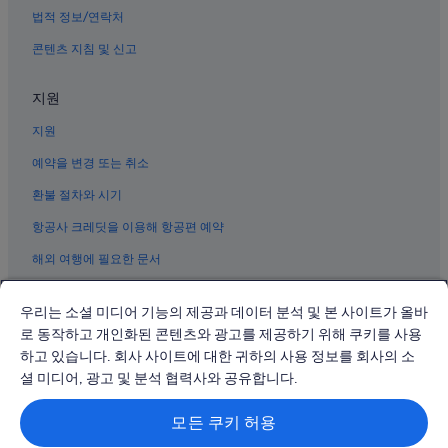
법적 정보/연락처
보니파시오 글로벌 시티 호텔
콘텐츠 지침 및 신고
마카티의 부티크 호텔
보니파시오 글로벌 시티의 골프 호텔
지원
벨에어 호텔
지원
Sm 아우라 프리미어 근처 호텔
예약을 변경 또는 취소
마카티의 WiFi 제공 호텔
환불 절차와 시기
마카티의 온수 욕조가 있는 호텔
항공사 크레딧을 이용해 항공편 예약
마카티의 Red Planet 호텔
해외 여행에 필요한 문서
마카티의 캐러밴 파크
마카티의 해변 호텔
우리는 소셜 미디어 기능의 제공과 데이터 분석 및 본 사이트가 올바
보니파시오 글로벌 시티의 Shangri-La Hotels and Resorts
로 동작하고 개인화된 콘텐츠와 광고를 제공하기 위해 쿠키를 사용
한국 대사관 근처 호텔
하고 있습니다. 회사 사이트에 대한 귀하의 사용 정보를 회사의 소
© 2026 Expedia, Inc., Expedia Group 계열사. All rights reserved.
Expedia 및 비행기 로고는 Expedia, Inc.의 상표 또는 등록 상표입니다.
셜 미디어, 광고 및 분석 협력사와 공유합니다.
다스마리나스 빌리지의 WiFi 제공 호텔
분쟁 해결: 전화: 02-3480-0118, 이메일: travel@support.expedia.co.kr
트래블파트너익스체인지코리아 주식회사. 사업자등록번호: 821-88-01025
모든 쿠키 허용
익스피디아트래블코리아 주식회사, 서울특별시 종로구 종로5길 7(청진동).
사업자등록번호: 724-86-00245.