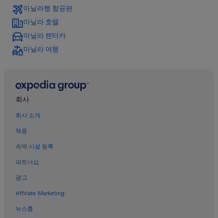
마닐라행 항공편
보니파시오 글로벌 시티의 카지노 호텔
마닐라 호텔
마카티의 아침 식사 제공 호텔
마닐라 렌터카
보니파시오 글로벌 시티의 5성급 호텔
마닐라 여행
마카티의 모텔
피낙사마 호텔
포브스 파크 호텔
피토고 호텔
회사
업타운 몰 근처 호텔
회사 소개
보니파시오 글로벌 시티의 스파가 있는 리조트 및 호텔
채용
펨보 호텔
숙박 시설 등록
아얄라 몰: 마켓! 마켓! 근처 호텔
파트너십
보니파시오 글로벌 시티의 저렴한 호텔
광고
마카티의 스파가 있는 리조트 및 호텔
Affiliate Marketing
보니파시오 글로벌 시티의 비즈니스 호텔
뉴스룸
마카티의 5성급 호텔