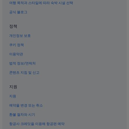
야로의 홀리데이 파크
여행 목적과 스타일에 따라 숙박 시설 선택
묘산의 3성급 호텔
공식 블로그
야로면 호텔
정책
야로의 3성급 호텔
개인정보 보호
도산 호텔
묘산면 호텔
쿠키 정책
녹동의 Independent 호텔
이용약관
녹동의 3성급 호텔
법적 정보/연락처
남옥의 펜션
콘텐츠 지침 및 신고
가조방의 게스트하우스
지원
야로면의 2성급 호텔
지원
가조면의 5성급 호텔
중매안의 개인 별장
예약을 변경 또는 취소
야로면의 모텔
환불 절차와 시기
쑥곡 호텔
항공사 크레딧을 이용해 항공편 예약