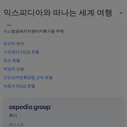
습
이
니
워
익스피디아와 떠나는 세계 여행
다
낙
.
깔
해
끔
인
해
숙소
항공
패키지
렌터카
휴가용 주택
사
서
가
보
게
묘산의 펜션
기
되
보
가조방의 3성급 호텔
면
다
다
묘산 호텔
맘
시
에
가
백암의 모텔
들
고
었
오도산자연휴양림 근처 호텔
싶
습
어
녹동의 5성급 호텔
니
요
다
”
지문의 게스트하우스
.
고
야로면의 게스트하우스
창
가조방 호텔
가
회사
실
봉산면의 3성급 호텔
일
회사 소개