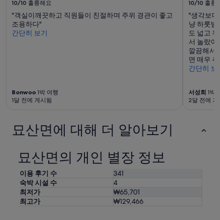
는
10/10
훌륭해요
10/10
훌륭
접
적
4
"객실이깨끗하고 직원들이 친절하며 주위 경관이 좋고
"생각보다
근
용
천
조용하다"
냥 하룻밤
성
될
원
간단히 보기
도 넓고 
도
수
정
서 놀랐어
좋
있
도
깔끔해서 
아
습
로
면 매우 
서
니
가
간단히 보
놀
다.
격
랐
도
어
좋
Bonwoo
1박 여행
서성희
1박 
요
습
1달 전에 게시됨
2달 전에 
무
니
인
다
으
묘산면에 대해 더 알아보기
.
로
가
입
격
퇴
도
묘산면의 개인 별장 정보
실
좋
도
아
이용 후기 수
341
가
서
숙박 시설 수
4
능
가
최저가
₩65,701
하
성
고
최고가
₩129,466
비
시
좋
설