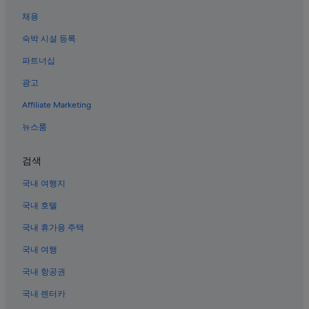
있
윗마의 홀리데이 파크
다
채용
야로 호텔
면
매
숙박 시설 등록
가조면 호텔
우
파트너십
추
가조면의 수영장이 있는 호텔
천
광고
윗마 호텔
드
립
Affiliate Marketing
남옥의 콘도
니
다
바깥새골의 캐러밴 파크
뉴스룸
.
야로의 모텔
”
검색
봉산면 호텔
국내 여행지
봉산면의 2성급 호텔
국내 호텔
녹동 호텔
국내 휴가용 주택
지문 호텔
국내 여행
가조면의 3성급 호텔
가조방의 모텔
국내 항공권
바깥새골의 게스트하우스
국내 렌터카