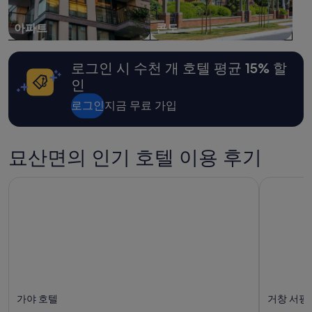
어
갔
입
자
는
니
아파트
콘도
연
데
다.
과
,
요
함
청
금
께
로그인 시 수천 개 호텔 평균 15% 할
결
과
하
인
하
예
는
고
약
호
로그인
지금 무료 가입
방
가
텔
도
능
입
넓
여
니
고
부
묘산면의 인기 호텔 이용 후기
다
위
는
.
치
변
사
가야 호텔
거창 서핑
도
경
우
근
될
나
처
수
좋
관
있
구
광
으
요
지
며,
숙
나
추
박
식
가
객
당
약
한
등
관
가야 호텔
거창 서핑
테
에
이