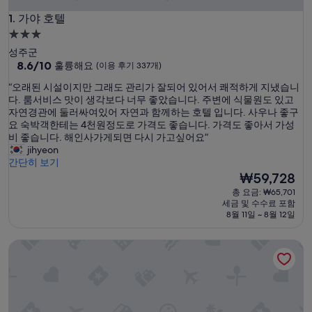
가야 호텔
1. 가야 호텔
3.0
성
성주군
급
10
8.6/10
훌륭해요
(이용 후기 337개)
점
숙
“
“오래된 시설이지만 그래도 관리가 잘되어 있어서 쾌적하게 지냈습니
만
박
오
다. 룸서비스 맛이 생각보다 너무 좋았습니다. 주변에 식물원도 있고
점
시
래
자연경관에 둘러싸여있어 자연과 함께하는 호텔 입니다. 사우나 좋구
중
된
요 숙박객한테는 4천원정도로 가격도 좋습니다. 가격도 좋아서 가성
설
8.6
시
비 좋습니다. 해인사가게되면 다시 가고싶어요”
점,
설
jihyeon
훌
이
간단히 보기
륭
지
현
₩59,728
해
만
재
요,
총 요금: ₩65,701
그
요
(이
세금 및 수수료 포함
래
금
용
8월 11일 ~ 8월 12일
도
₩59,728
후
관
기
거창 서핑파크
리
337
가
개)
잘
되
어
있