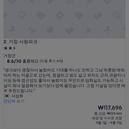
어
서
쾌
적
하
게
지
거창 서핑파크
냈
2. 거창 서핑파크
습
2.5
니
성
거창군
다
급
10
8.6/10
훌륭해요
(이용 후기 4개)
.
점
숙
룸
“
“생각보다 괜찮아서 놀랐어요 기대를 하나도 안하고 그냥 하룻밤 떼워
만
서
박
생
야지 하는 마음으로 갔는데, 청결하고 방도 넓고 위치도 근처 관광지나
점
비
시
각
식당 등에 접근성도 좋아서 놀랐어요 무인으로 입퇴실도 가능하고 시
중
스
보
설이 워낙 깔끔해서 보기보다 맘에 들었습니다. 고창 가실일 있다면 매
설
8.6
맛
다
우 추천드립니다.”
점,
이
괜
서성희
훌
생
찮
간단히 보기
륭
각
아
현
₩117,696
해
보
서
재
요,
총 요금: ₩129,466
다
놀
요
(이
세금 및 수수료 포함
너
랐
금
용
9월 1일 ~ 9월 2일
무
어
₩117,696
후