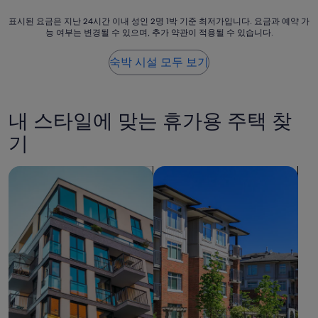
좋
요
기
았
기
표
표시된 요금은 지난 24시간 이내 성인 2명 1박 기준 최저가입니다. 요금과 예약 가
4
습
대
능 여부는 변경될 수 있으며, 추가 약관이 적용될 수 있습니다.
시
개)
니
를
된
다
하
요
숙박 시설 모두 보기
.
나
금
주
도
은
변
안
지
에
하
난
내 스타일에 맞는 휴가용 주택 찾
식
고
24
물
그
시
기
원
냥
간
도
하
이
있
아파트 검색
콘도 검색
룻
내
고
밤
성
자
떼
인
연
워
2
경
야
명
관
지
1
에
하
박
둘
는
기
러
마
준
싸
음
최
여
으
저
있
로
가