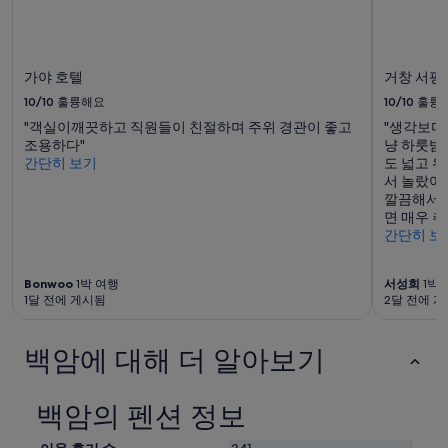
어
갔
입
자
는
니
연
데
다.
과
,
요
함
가야 호텔
거창 서핑
청
금
께
결
10/10
훌륭해요
10/10
훌륭
과
하
하
예
"객실이깨끗하고 직원들이 친절하며 주위 경관이 좋고
"생각보다
는
고
약
조용하다"
냥 하룻밤
호
방
가
간단히 보기
도 넓고 
텔
도
능
서 놀랐어
입
넓
여
깔끔해서 
니
고
부
면 매우 
다
위
는
간단히 보
.
치
변
사
도
경
우
근
될
Bonwoo
1박 여행
서성희
1박 
나
처
1달 전에 게시됨
2달 전에 
수
좋
관
있
구
광
으
요
백암에 대해 더 알아보기
지
며,
숙
나
추
박
식
가
객
당
백암의 펜션 정보
약
한
등
관
테
에
이