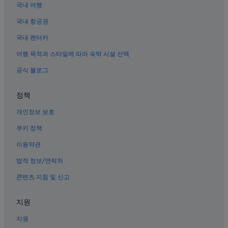
있
국내 여행
합천의 Independent 호텔
다
면
묘산면의 3성급 호텔
국내 항공권
매
우
기시기 호텔
국내 렌터카
추
합천의 3성급 호텔
여행 목적과 스타일에 따라 숙박 시설 선택
천
드
계산남계의 펜션
공식 블로그
립
니
합천의 수영장이 있는 호텔
다
정책
가조방 호텔
.
”
개인정보 보호
백암의 모텔
계림 호텔
쿠키 정책
묘산면의 수영장이 있는 호텔
이용약관
가조방의 게스트하우스
법적 정보/연락처
강가의 4성급 호텔
콘텐츠 지침 및 신고
가조방의 콘도
지원
오복골 호텔
지원
합천의 카지노 호텔