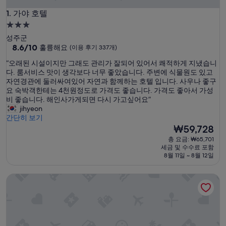
가야 호텔
1. 가야 호텔
3.0
성
성주군
급
10
8.6/10
훌륭해요
(이용 후기 337개)
점
숙
“
“오래된 시설이지만 그래도 관리가 잘되어 있어서 쾌적하게 지냈습니
만
박
오
다. 룸서비스 맛이 생각보다 너무 좋았습니다. 주변에 식물원도 있고
점
시
래
자연경관에 둘러싸여있어 자연과 함께하는 호텔 입니다. 사우나 좋구
중
된
요 숙박객한테는 4천원정도로 가격도 좋습니다. 가격도 좋아서 가성
설
8.6
시
비 좋습니다. 해인사가게되면 다시 가고싶어요”
점,
설
jihyeon
훌
이
간단히 보기
륭
지
현
₩59,728
해
만
재
요,
총 요금: ₩65,701
그
요
(이
세금 및 수수료 포함
래
금
용
8월 11일 ~ 8월 12일
도
₩59,728
후
관
기
거창 서핑파크
리
337
가
개)
잘
되
어
있