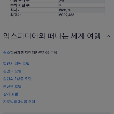
이용 후기 수
341
는
접
적
숙박 시설 수
4
4
근
용
최저가
₩65,701
천
성
될
최고가
₩129,466
원
도
수
정
좋
있
도
아
습
로
서
니
가
익스피디아와 떠나는 세계 여행
놀
다.
격
랐
도
어
좋
요
습
숙소
항공
패키지
렌터카
휴가용 주택
무
니
인
다
으
합천의 웨딩 호텔
.
로
가
김양의 모텔
입
격
퇴
합천의 5성급 호텔
도
실
좋
도
봉산면 호텔
아
가
서
강가 호텔
능
가
하
가조방의 3성급 호텔
성
고
비
시
계림의 모텔
좋
설