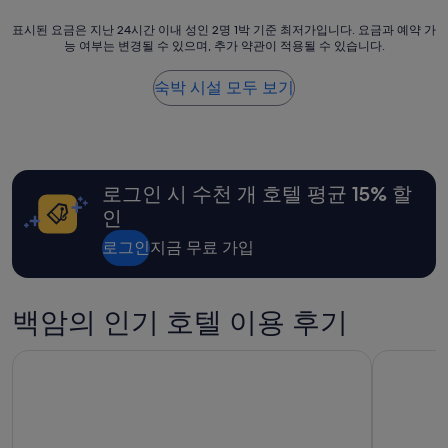
좋
요
기
았
기
표
표시된 요금은 지난 24시간 이내 성인 2명 1박 기준 최저가입니다. 요금과 예약 가
4
습
대
능 여부는 변경될 수 있으며, 추가 약관이 적용될 수 있습니다.
시
개)
니
를
된
다
하
요
숙박 시설 모두 보기
.
나
금
주
도
은
변
안
지
에
하
난
식
고
24
물
그
로그인 시 수천 개 호텔 평균 15% 할
시
원
냥
간
인
도
하
이
있
룻
내
로그인
지금 무료 가입
고
밤
성
자
떼
인
연
워
2
경
백암의 인기 호텔 이용 후기
야
명
관
지
1
에
하
박
가야 호텔
거창 서핑
둘
는
기
러
마
준
싸
음
최
여
으
저
있
로
가