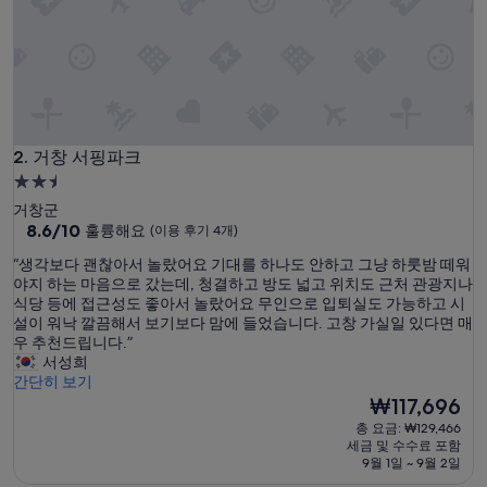
어
서
쾌
적
하
게
지
거창 서핑파크
냈
2. 거창 서핑파크
습
2.5
니
성
거창군
다
급
10
8.6/10
훌륭해요
(이용 후기 4개)
.
점
숙
룸
“
“생각보다 괜찮아서 놀랐어요 기대를 하나도 안하고 그냥 하룻밤 떼워
만
서
박
생
야지 하는 마음으로 갔는데, 청결하고 방도 넓고 위치도 근처 관광지나
점
비
시
각
식당 등에 접근성도 좋아서 놀랐어요 무인으로 입퇴실도 가능하고 시
중
스
보
설이 워낙 깔끔해서 보기보다 맘에 들었습니다. 고창 가실일 있다면 매
설
8.6
맛
다
우 추천드립니다.”
점,
이
괜
서성희
훌
생
찮
간단히 보기
륭
각
아
현
₩117,696
해
보
서
재
요,
총 요금: ₩129,466
다
놀
요
(이
세금 및 수수료 포함
너
랐
금
용
9월 1일 ~ 9월 2일
무
어
₩117,696
후