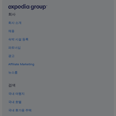
습
계산남계의 게스트하우스
이
니
워
김양의 게스트하우스
다
낙
회사
.
깔
우곡동의 펜션
해
끔
회사 소개
인
백암의 게스트하우스
해
사
채용
서
모안의 3성급 호텔
가
보
게
숙박 시설 등록
기
구소양의 게스트하우스
되
보
파트너십
면
구소양의 모텔
다
다
맘
광고
바깥새골의 캐러밴 파크
시
에
가
Affiliate Marketing
들
윗마 호텔
고
었
싶
강가의 저렴한 호텔
뉴스룸
습
어
니
오도산자연휴양림 근처 호텔
요
다
검색
”
.
기시기의 개인 별장
고
국내 여행지
묘산 호텔
창
가
국내 호텔
가조방의 모텔
실
국내 휴가용 주택
일
합천 호텔