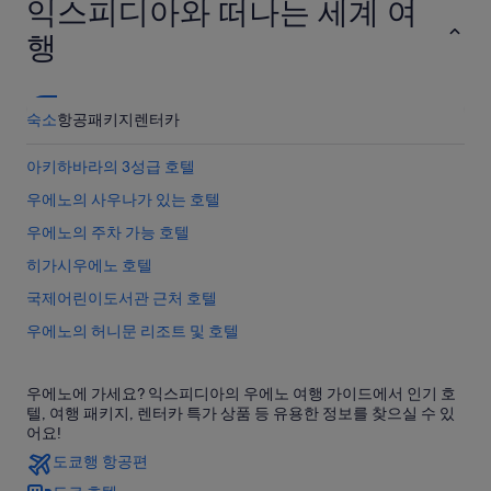
익스피디아와 떠나는 세계 여
행
숙소
항공
패키지
렌터카
아키하바라의 3성급 호텔
우에노의 사우나가 있는 호텔
우에노의 주차 가능 호텔
히가시우에노 호텔
국제어린이도서관 근처 호텔
우에노의 허니문 리조트 및 호텔
유시마 호텔
우에노에 가세요? 익스피디아의 우에노 여행 가이드에서 인기 호
우구이스다니 역의 료칸
텔, 여행 패키지, 렌터카 특가 상품 등 유용한 정보를 찾으실 수 있
우에노의 부티크 호텔
어요!
도쿄행 항공편
우에노의 저렴한 호텔