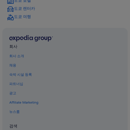
도쿄 호텔
우구이스다니 역 근처 호텔
도쿄 렌터카
우에노의 Nikko 호텔
도쿄 여행
건강의학박물관 근처 호텔
아키하바라의 5성급 호텔
우구이스다니 역의 게스트하우스
우에노의 가족 여행 호텔
회사
우에노의 로맨틱 호텔
회사 소개
시타마치 박물관 근처 호텔
채용
도쿄 호텔
숙박 시설 등록
우에노 역의 아파트
파트너십
우에노 역 근처 호텔
광고
우에노의 Best Western 호텔
Affiliate Marketing
우에노 호텔
뉴스룸
수주모토 극장 근처 호텔
우에노 공원 근처 호텔
검색