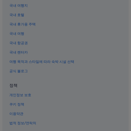
다이토의 아침 식사 제공 호텔
국내 여행지
우에노의 4성급 호텔
국내 호텔
도쿄대학교 근처 호텔
국내 휴가용 주택
우에노의 카지노 호텔
국내 여행
우구이스다니 역의 아파트식 호텔
국내 항공권
우에노의 3성급 호텔
국내 렌터카
아키하바라 역의 캡슐 호텔
여행 목적과 스타일에 따라 숙박 시설 선택
우에노 역의 게스트하우스
공식 블로그
우에노의 수영장이 있는 호텔
우에노의 간이 주방이 있는 호텔
정책
우에노의 전자레인지 구비 호텔
개인정보 보호
만다라케 콤플렉스 근처 호텔
쿠키 정책
우에노의 APA Hotels
이용약관
우에노의 바닷가 호텔
법적 정보/연락처
우에노의 Fujita Kanko 호텔