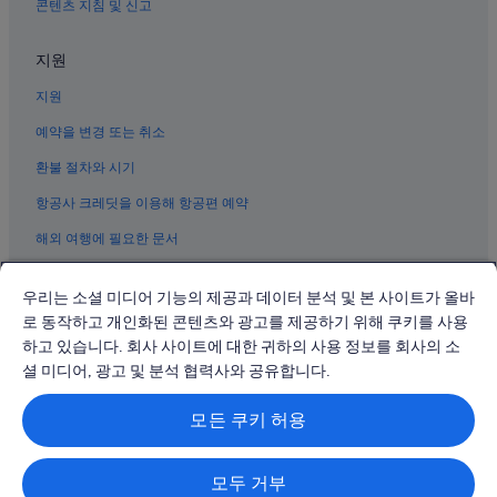
콘텐츠 지침 및 신고
우에노의 온천 호텔
우에노의 럭셔리 호텔
지원
도쿄의 캡슐 호텔
지원
우에노의 스파가 있는 리조트 및 호텔
예약을 변경 또는 취소
우구이스다니 역의 아파트
환불 절차와 시기
우에노의 Keihan 호텔
항공사 크레딧을 이용해 항공편 예약
해외 여행에 필요한 문서
우리는 소셜 미디어 기능의 제공과 데이터 분석 및 본 사이트가 올바
로 동작하고 개인화된 콘텐츠와 광고를 제공하기 위해 쿠키를 사용
하고 있습니다. 회사 사이트에 대한 귀하의 사용 정보를 회사의 소
© 2026 Expedia, Inc., Expedia Group 계열사. All rights reserved.
Expedia 및 비행기 로고는 Expedia, Inc.의 상표 또는 등록 상표입니다.
셜 미디어, 광고 및 분석 협력사와 공유합니다.
분쟁 해결: 전화: 02-3480-0118, 이메일: travel@support.expedia.co.kr
트래블파트너익스체인지코리아 주식회사. 사업자등록번호: 821-88-01025
모든 쿠키 허용
익스피디아트래블코리아 주식회사, 서울특별시 종로구 종로5길 7(청진동).
사업자등록번호: 724-86-00245.
관광사업자등록번호: 제2016-000008호, 통신판매업신고번호: 2015-서울
종로-1091, 대표이사: 정경륜
모두 거부