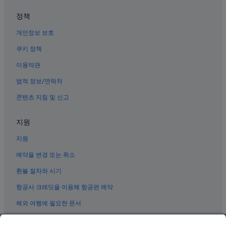
우에노 역의 아파트
정책
Jr 료고쿠역의 아파트식 호텔
개인정보 보호
우에노의 아침 식사 제공 호텔
다이토의 4성급 호텔
쿠키 정책
아사쿠사의 사우나가 있는 호텔
이용약관
요시와라 신사 근처 호텔
법적 정보/연락처
혼조아주마바시 역의 빌라
콘텐츠 지침 및 신고
시타마치 박물관 근처 호텔
지원
다와라마치 역의 타운하우스
지원
우에노의 럭셔리 호텔
우에노의 카지노 호텔
예약을 변경 또는 취소
다이토 호텔
환불 절차와 시기
다이토의 허니문 리조트 및 호텔
항공사 크레딧을 이용해 항공편 예약
아사쿠사 역의 타운하우스
해외 여행에 필요한 문서
다이토의 온천 호텔