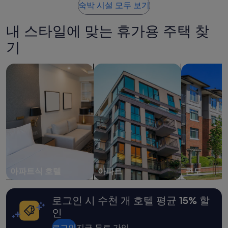
스
요
개)
습
숙박 시설 모두 보기
”
,
금
니
야
은
다
내 스타일에 맞는 휴가용 주택 찾
식
지
.
라
난
”
기
멘
24
서
시
비
간
아파트식 호텔 검색
아파트 검색
콘도 검색
스
이
,
내
온
성
천
인
후
2
아
명
이
1
스
박
크
기
림
준
서
최
아파트식 호텔
아파트
콘도
비
저
스
가
등
입
로그인 시 수천 개 호텔 평균 15% 할
이
니
인
매
다.
우
요
로그인
지금 무료 가입