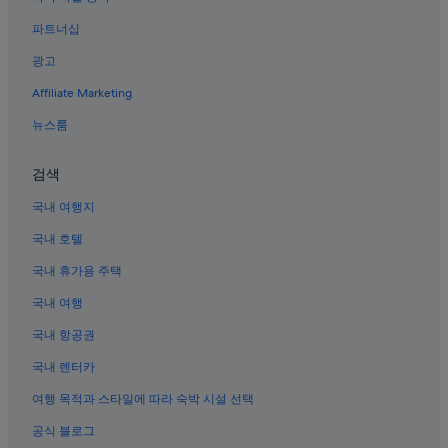
마치야에키마에 역의 타운하우스
파트너십
우에노 공원 근처 호텔
광고
우구이스다니 역의 개인 별장
Affiliate Marketing
우에노의 WiFi 제공 호텔
아라카와이추마에 역의 타운하우스
뉴스룸
신미카와시마 역의 아파트식 호텔
검색
우구이스다니 역의 캡슐 호텔
국내 여행지
우구이스다니 역의 호스텔
국내 호텔
도쿄의 캡슐 호텔
국내 휴가용 주택
수에히로초 역의 타운하우스
국내 여행
도쿄 국립과학박물관 근처 호텔
우구이스다니 역 근처 호텔
국내 항공권
미카와시마 역의 아파트식 호텔
국내 렌터카
우에노의 로맨틱 호텔
여행 목적과 스타일에 따라 숙박 시설 선택
야나카 긴자 쇼핑가 근처 호텔
공식 블로그