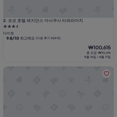
사
관
광
명
소
코코 호텔 레지던스 아사쿠사 타와라마치
2. 코코 호텔 레지던스 아사쿠사 타와라마치
도
3.5
약
성
다이토
도
급
10
9.8/10
최고예요
(이용 후기 569개)
보
점
1
숙
현
₩100,615
만
0
박
재
점
분
총 요금: ₩110,676
시
요
중
8월 16일 ~ 8월 17일
거
설
금
9.8
리
₩100,615
점,
라
먼데이 아파트 프리미엄 우에노
최
좋
고
았
예
습
요,
니
(이
다
용
.
후
4
기
인
569
가
개)
족