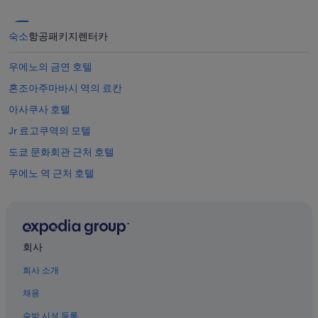
숙소
항공
패키지
렌터카
우에노의 금연 호텔
혼조아주마바시 역의 료칸
아사쿠사 호텔
Jr 료고쿠역의 모텔
도쿄 문화회관 근처 호텔
우에노 역 근처 호텔
우에노의 Fujita Kanko 호텔
우에노의 비즈니스 호텔
우구이스다니 역의 콘도
회사
도쿄 국립박물관 근처 호텔
회사 소개
우에노의 공항 셔틀 제공 호텔
채용
닛포리 역 근처 호텔
숙박 시설 등록