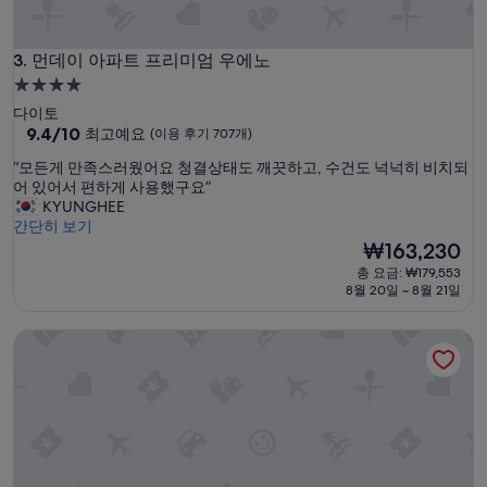
각
각
베
먼데이 아파트 프리미엄 우에노
3. 먼데이 아파트 프리미엄 우에노
드
사
4.0
용
성
다이토
가
급
10
9.4/10
최고예요
(이용 후기 707개)
능
점
숙
해
“
“모든게 만족스러웠어요 청결상태도 깨끗하고, 수건도 넉넉히 비치되
만
박
서
모
어 있어서 편하게 사용했구요”
점
더
시
든
KYUNGHEE
중
좋
게
간단히 보기
설
9.4
았
만
현
₩163,230
점,
고
족
재
최
총 요금: ₩179,553
요
스
요
고
8월 20일 ~ 8월 21일
.
러
금
예
선
웠
₩163,230
요,
미마루 도쿄 우에노 오카치마치
물
어
(이
도
요
용
비
청
후
품
결
기
구
상
707
비
태
개)
도
도
잘
깨