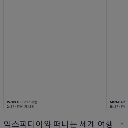
있
습
니
다.
WON HEE
3박 여행
MINA
4박
2시간 전에 게시됨
18시간 전
익스피디아와 떠나는 세계 여행