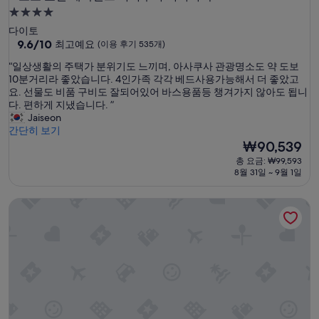
4.0
성
다이토
급
10
9.6/10
최고예요
(이용 후기 535개)
점
숙
“
“일상생활의 주택가 분위기도 느끼며, 아사쿠사 관광명소도 약 도보
만
박
일
10분거리라 좋았습니다. 4인가족 각각 베드사용가능해서 더 좋았고
점
시
상
요. 선물도 비품 구비도 잘되어있어 바스용품등 챙겨가지 않아도 됩니
중
생
다. 편하게 지냈습니다. ”
설
9.6
활
Jaiseon
점,
의
간단히 보기
최
주
현
₩90,539
고
택
재
예
총 요금: ₩99,593
가
요
요,
8월 31일 ~ 9월 1일
분
금
(이
위
₩90,539
용
코코 호텔 레지던스 아사쿠사 타와라마치
기
후
도
기
느
535
끼
개)
며
,
아
사
쿠