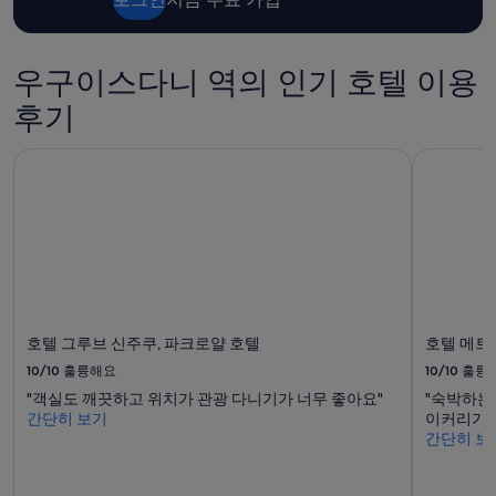
만
금
족
과
스
예
러
약
우구이스다니 역의 인기 호텔 이용
웠
가
어
후기
능
요
여
.
부
호텔 그루브 신주쿠, 파크로얄 호텔
호텔 메트
”
는
변
경
될
수
있
으
며,
추
호텔 그루브 신주쿠, 파크로얄 호텔
호텔 메트
가
약
10/10
훌륭해요
10/10
훌륭
관
"객실도 깨끗하고 위치가 관광 다니기가 너무 좋아요"
"숙박하는
이
간단히 보기
이커리가 
적
간단히 보
용
될
수