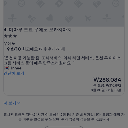
되
끗
어
하
있
고
어
,
바
수
스
건
미마루 도쿄 우에노 오카치마치
4. 미마루 도쿄 우에노 오카치마치
용
도
3.0
품
넉
성
등
우에노
넉
급
10
챙
9.6/10
최고예요
(이용 후기 271개)
히
점
겨
비
숙
“
“온천 이용 가능한 점, 조식서비스, 야식 라멘 서비스, 온천 후 아이스
만
가
치
박
온
크림 서비스 등이 매우 만족스러웠어요. ”
점
지
되
시
천
Inhee
중
않
어
이
간단히 보기
설
9.6
아
있
용
현
₩288,084
점,
도
어
가
재
최
됩
서
총 요금: ₩316,892
능
요
고
니
8월 30일 ~ 8월 31일
편
한
금
예
다
하
점
₩288,084
요,
.
게
더 보기
,
(이
편
사
조
용
하
용
식
표
표시된 요금은 지난 24시간 이내 성인 2명 1박 기준 최저가입니다. 요금과 예약 가
후
게
했
서
능 여부는 변경될 수 있으며, 추가 약관이 적용될 수 있습니다.
시
기
지
구
비
된
271
냈
요