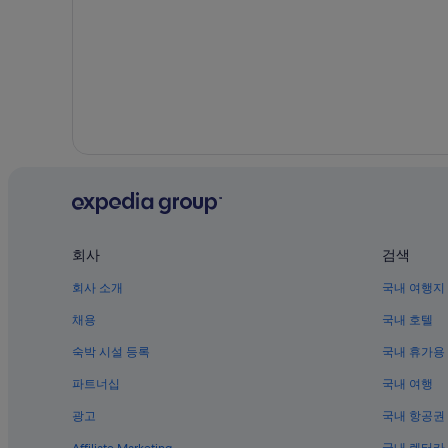
타이난 시립 신잉 야구장 근처 호텔
가르마 사원 근처 호텔
타이난의 골프 호텔
타이난의 허니문 리조트 및 호텔
타이난 쫑예 예술문화센터 근처 호텔
타이난의 가족 여행 호텔
타이난의 로맨틱 호텔
신잉 구 호텔
회사
검색
타이난의 사우나가 있는 호텔
회사 소개
국내 여행지
타잉 호텔
채용
국내 호텔
타이난의 부티크 호텔
숙박 시설 등록
국내 휴가용
타이난의 게스트하우스
용캉의 가족 여행 호텔
파트너십
국내 여행
산화구 호텔
광고
국내 항공권
타이난의 주차 가능 호텔