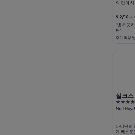
의 편의 시
히 아침 식
들로부터 
9.2
/
10
매우
에 타이난 
기 명소가 있
"방 깨끗하
됨"
후기 작성 날짜
실크스 플
실크스
4.5
out
No 1 Heyi 
of
5
타이난의 럭
개 레스토랑