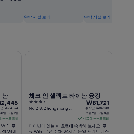
숙박 시설 보기
숙박 시설 보기
체크 인 셀렉트 타이난 융캉
이난
체크 인 셀렉트 타이난 융캉
3.5
9
2,445
₩81,721
out
월
No.218, Zhongzheng N.
금: ₩164,524
총 요금: ₩94,389
31일 ~ 9월 1일
Rd. Tainan
9월 7일 ~ 9월 8일
of
7
및 수수료 포함
세금 및 수수료 포함
5
일
iFi, 무
타이난에 있는 이 호텔에 숙박해 보세요! 무
부
 시설/서비
료 WiFi, 무료 주차, 24시간 운영 프런트 데스