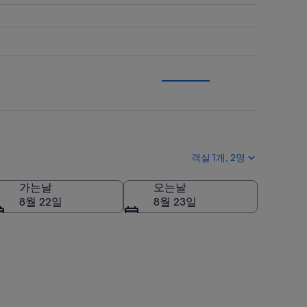
객실 1개, 2명
가는날
오는날
8월 22일
8월 23일