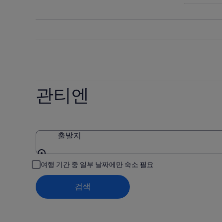
주
티
의
말
엔
요
관
의
금
티
요
확
엔
금
인
의
확
(숙
요
인
박
금
(숙
기
관티엔
확
박
간:
인
기
8
(숙
월
간:
박
8
8
일
월
기
출발지
-
9
간:
8
일
8
출발지
여행 기간 중 일부 날짜에만 숙소 필요
월
-
월
9
8
14
일)
월
검색
일
10
-
일)
8
월