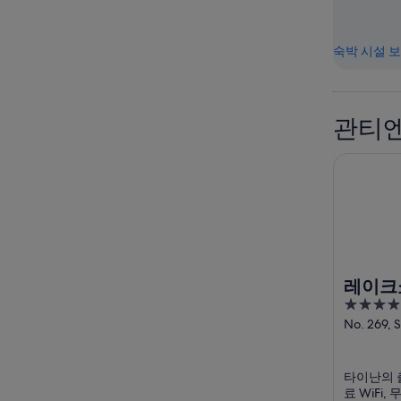
숙박 시설 
관티엔
레이크쇼어
레이크
4
out
No. 269, S
Yongfu Ro
of
5
타이난의 
료 WiFi,