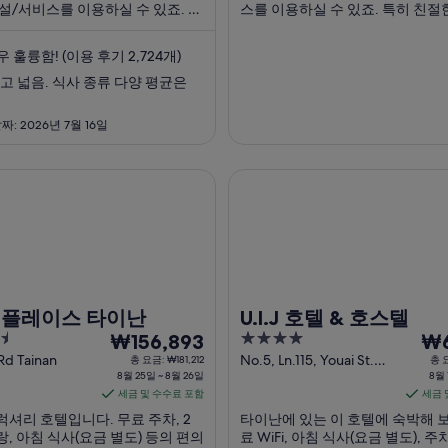
터
터
설/서비스를 이용하실 수 있죠. 특
스를 이용하실 수 있죠. 특히 친절
9
9
사, 친절한 고객 서비스 등이 고객
비스, 청결한 객실 등이 고객들로
월
월
좋은 반응을 얻고 있습니다. 주변
반응을 얻고 있습니다. 주변에 타이
 훌륭함! (이용 후기 2,724개)
꽃 야시장, 치메이 박물관 같은 인
시장, 치메이 박물관 같은 인기 명
2
1
어 ...
관광을 즐기기에도 ...
고 넓음. 식사 종류 다양 평균은
일
일
까
까
: 2026년 7월 16일
지
지
요
요
금
금
레이스 타이난
U.I.J 호텔 & 호스텔
은
은
1
1
박
박
당
당
₩111,614
₩142
입
입
 플레이스 타이난
U.I.J 호텔 & 호스텔
니
니
8
4
8
₩156,893
₩6
다.
다.
월
out
월
Rd Tainan
No.5, Ln.115, Youai St.
총 요금: ₩181,212
총 요
8월 25일 ~ 8월 26일
Tainan
8월 
of
25
11
세금 및 수수료 포함
세금 
5
일
일
셔리 호텔입니다. 무료 주차, 2
타이난에 있는 이 호텔에 숙박해 보
부
부
, 아침 식사(요금 별도) 등의 편의
료 WiFi, 아침 식사(요금 별도), 주
터
터