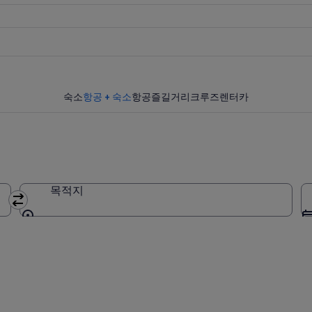
숙소
항공 + 숙소
항공
즐길거리
크루즈
렌터카
목적지
목적지