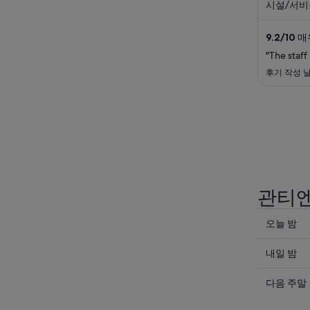
시설/서비
한 고객 
부터 좋은
9.2
/
10
매우
이난 꽃 야
소가 있어 
"The staff
후기 작성 날
관티엔
오
오늘 밤
늘
내
밤
내일 밤
일
관
다
밤
다음 주말
티
음
관
엔