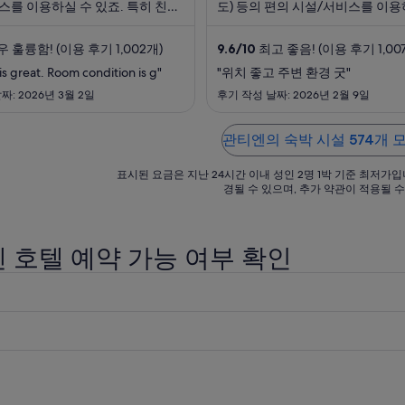
스를 이용하실 수 있죠. 특히 친절
도) 등의 편의 시설/서비스를 이용
8
8
서비스, 청결한 객실 등이 고객들로
죠. 특히 친절한 고객 서비스, 숙박
월
월
 반응을 얻고 있습니다. 주변에 타
등이 고객들로부터 좋은 반응을 
 훌륭함! (이용 후기 1,002개)
9.6
/
10
최고 좋음! (이용 후기 1,00
시장, 치메이 박물관 같은 인기 명
다. 주변에 타이난 꽃 야시장, 치
26
12
관광을 ...
같은 ...
 is great. Room condition is g"
"위치 좋고 주변 환경 굿"
일
일
짜: 2026년 3월 2일
까
후기 작성 날짜: 2026년 2월 9일
까
지
지
요
요
관티엔의 숙박 시설 574개 
금
금
은
표시된 요금은 지난 24시간 이내 성인 2명 1박 기준 최저가입
은
경될 수 있으며, 추가 약관이 적용될 수
1
1
박
박
당
당
 호텔 예약 가능 여부 확인
₩156,893
₩69
입
입
니
니
다.
다.