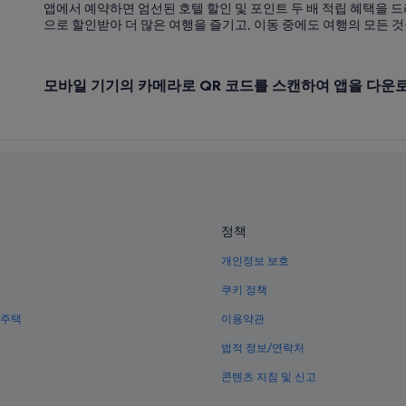
앱에서 예약하면 엄선된 호텔 할인 및 포인트 두 배 적립 혜택을 드
신스의 5성급 호텔
으로 할인받아 더 많은 여행을 즐기고, 이동 중에도 여행의 모든 것
관티엔 호텔
타이난의 수영장이 있는 호텔
모바일 기기의 카메라로 QR 코드를 스캔하여 앱을 다운
둥산 구 호텔
타이난 호텔
타이난의 온수 욕조가 있는 호텔
신화의 골프 호텔
위징의 5성급 호텔
정책
타이난의 호스텔
개인정보 보호
타이난의 해변 호텔
쿠키 정책
타이난의 바닷가 호텔
 주택
이용약관
신화 호텔
타이난의 럭셔리 호텔
법적 정보/연락처
장쥔 호텔
콘텐츠 지침 및 신고
금빛 사자의 전설 저택 근처 호텔