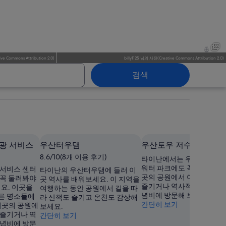
관티엔
6
ive Commons Attribution 2.0
)
billy1125
님의
사진
(
Creative Commons Attribution 2.0
)
검색
관티엔
광 서비스
우산터우댐
우산토우 저수지 워터 
8.6/10(8개 이용 후기)
타이난에서는 우산토우 저
워터 파크에도 꼭 들러보세요
 서비스 센터
타이난의 우산터우댐에 들러 이
곳의 공원에서 여유롭게 산
 꼭 둘러봐야
곳 역사를 배워보세요. 이 지역을
즐기거나 역사적 의미가 있
에요. 이곳을
여행하는 동안 공원에서 길을 따
념비에 방문해 보세요.
른 명소들에
라 산책도 즐기고 온천도 감상해
간단히 보기
이곳의 공원에
보세요.
 즐기거나 역
간단히 보기
기념비에 방문