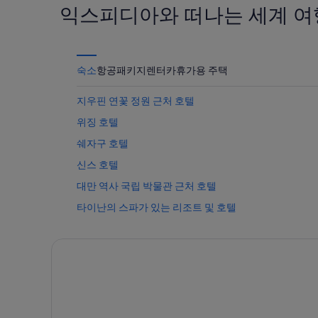
익스피디아와 떠나는 세계 여
16
일)
숙소
항공
패키지
렌터카
휴가용 주택
지우핀 연꽃 정원 근처 호텔
위징 호텔
쉐자구 호텔
신스 호텔
대만 역사 국립 박물관 근처 호텔
타이난의 스파가 있는 리조트 및 호텔
안딩구 호텔
샤잉구 호텔
샨화 설탕 공장 근처 호텔
타이난의 저렴한 호텔
타이난의 5성급 호텔