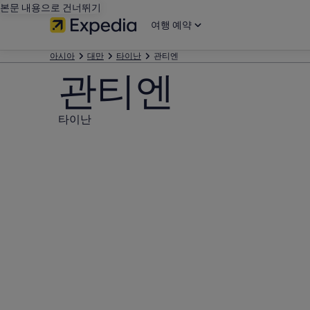
본문 내용으로 건너뛰기
여행 예약
아시아
대만
타이난
관티엔
관티엔
타이난