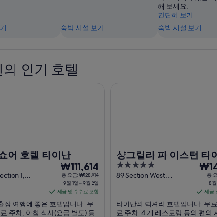
해 보세요.
간단히 보기
보기
숙박 시설 보기
숙박 시설 보기
의 인기 호텔
 호텔 타이난
샹그릴라 파 이스턴 타이난
쇼어 호텔 타이난
샹그릴라 파 이스턴 타
9
5
8
₩111,614
₩14
월
out
월
ection 1,
89 Section West,
총 요금: ₩128,914
총 요
ad Tainan
9월 1일 ~ 9월 2일
University Road Tainan
8월 
of
1
31
세금 및 수수료 포함
세금 
5
일
일
출장 여행에 좋은 호텔입니다. 무
타이난의 럭셔리 호텔입니다. 무료 W
부
부
 무료 주차, 아침 식사(요금 별도) 등
료 주차, 4 개 레스토랑 등의 편의