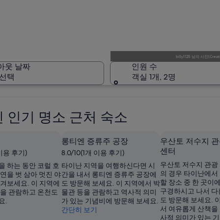
관티엔
billy1125
님의
사진
(
Creat
아웃 날짜
인원 수
 선택
객실 1개, 2명
관티엔
 인기 명소 근처 숙소
롱티엔 증류주 공장
우산토 저수지 관
센터
 이용 후기)
8.0/10(1개 이용 후기)
우산토 저수지 관광
을 하는 동안 코럴 호
타이난 지역을 여행하신다면 시
의 경우 타이난에서
연을 벗 삼아 멋진 야
간을 내서 롱티엔 증류주 공장에
할 장소 중 한 곳이
즐겨보세요. 이 지역에
도 방문해 보세요. 이 지역에서 박
구경하시고 나서 다
등을 관람하고 온천도
물관 등을 관람하고 역사적 의미
도 방문해 보세요. 
요.
가 있는 기념비에 방문해 보세요.
서 여유롭게 산책을
간단히 보기
사적 의미가 있는 