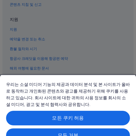
콘텐츠 지침 및 신고
지원
지원
예약을 변경 또는 취소
환불 절차와 시기
항공사 크레딧을 이용해 항공편 예약
해외 여행에 필요한 문서
우리는 소셜 미디어 기능의 제공과 데이터 분석 및 본 사이트가 올바
로 동작하고 개인화된 콘텐츠와 광고를 제공하기 위해 쿠키를 사용
하고 있습니다. 회사 사이트에 대한 귀하의 사용 정보를 회사의 소
© 2026 Expedia, Inc., Expedia Group 계열사. All rights reserved.
Expedia 및 비행기 로고는 Expedia, Inc.의 상표 또는 등록 상표입니다.
셜 미디어, 광고 및 분석 협력사와 공유합니다.
분쟁 해결: 전화: 02-3480-0118, 이메일: travel@support.expedia.co.kr
트래블파트너익스체인지코리아 주식회사. 사업자등록번호: 821-88-01025
모든 쿠키 허용
익스피디아트래블코리아 주식회사, 서울특별시 종로구 종로5길 7(청진동).
사업자등록번호: 724-86-00245.
관광사업자등록번호: 제2016-000008호, 통신판매업신고번호: 2015-서울
종로-1091, 대표이사: 정경륜
모두 거부