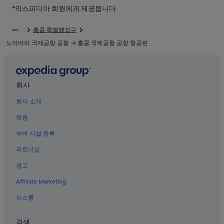
디스커버리베이의 비즈니스 호텔
*익스피디아 회원에게 제공됩니다.
골드코스트의 Langham Hotels
홍콩 특별행정구
골드코스트의 가족 여행 호텔
노이바이 국제공항 공항 → 홍콩 국제공항 공항 항공편
골드코스트의 수영장이 있는 호텔
퉁청의 럭셔리 호텔
튠문 페리 선착장 근처 호텔
회사
통청 신개발 선착장 근처 호텔
회사 소개
시티게이트 아울렛 근처 호텔
채용
퉁청 호텔
숙박 시설 등록
디스커버리베이의 WiFi 제공 호텔
파트너십
디스커버리베이 호텔
광고
포린 수도원 근처 호텔
Affiliate Marketing
옹핑 케이블카의 B&B
뉴스룸
퉁청의 개인 별장
옹핑 케이블카 호텔
검색