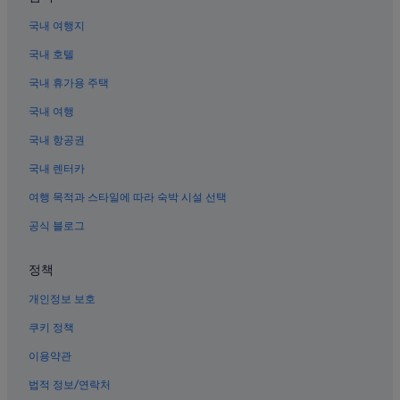
디스커버리베이의 골프 호텔
국내 여행지
홍콩 아시아월드엑스포 역 근처 호텔
국내 호텔
골드코스트의 5성급 호텔
국내 휴가용 주택
골드코스트 호텔
국내 여행
옹핑 360 케이블카 근처 호텔
국내 항공권
옹핑 케이블카의 아파트
국내 렌터카
홍콩 국제공항 근처 호텔
여행 목적과 스타일에 따라 숙박 시설 선택
스카이피어 근처 호텔
퉁청의 게스트하우스
공식 블로그
정책
개인정보 보호
쿠키 정책
이용약관
법적 정보/연락처