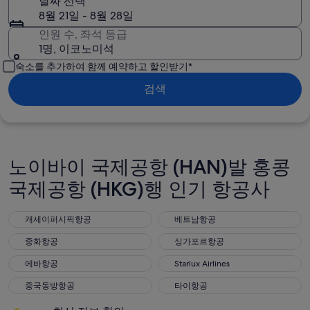
날짜 선택
8월 21일 - 8월 28일
인원 수, 좌석 등급
1명, 이코노미석
숙소를 추가하여 함께 예약하고 할인받기*
검색
노이바이 국제공항 (HAN)발 홍콩
국제공항 (HKG)행 인기 항공사
캐세이퍼시픽항공
베트남항공
캐세이퍼시픽항공
베트남항공
중화항공
싱가포르항공
중화항공
싱가포르항공
에바항공
Starlux Airlines
에바항공
Starlux Airlines
중국동방항공
타이항공
중국동방항공
타이항공