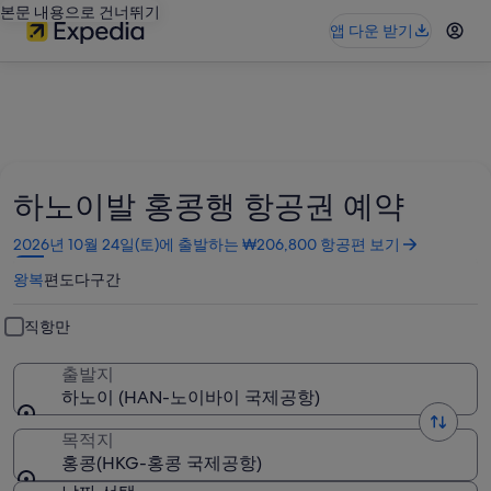
본문 내용으로 건너뛰기
앱 다운 받기
하노이발 홍콩행 항공권 예약
새
2026년 10월 24일(토)에 출발하는 ₩206,800 항공편 보기
창
왕복
편도
다구간
에
서
열
직항만
림
출발지
하노이 (HAN-노이바이 국제공항)
목적지
홍콩(HKG-홍콩 국제공항)