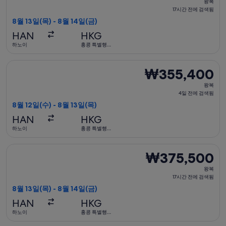
왕복
복,
17시간 전에 검색됨
17
8월 13일(목) - 8월 14일(금)
시
HAN
HKG
간
하노이
홍콩 특별행
정구
전
에
베트남항공 항공편 선택, 가는 항공편은 8월 12일(수)에 하노이 출
₩355,400
₩355,400
검
왕
색
왕복
복,
4일 전에 검색됨
됨
4
8월 12일(수) - 8월 13일(목)
일
HAN
HKG
전
하노이
홍콩 특별행
정구
에
검
베트남항공 항공편 선택, 가는 항공편은 8월 13일(목)에 하노이 출
₩375,500
₩375,500
색
왕
됨
왕복
복,
17시간 전에 검색됨
17
8월 13일(목) - 8월 14일(금)
시
HAN
HKG
간
하노이
홍콩 특별행
정구
전