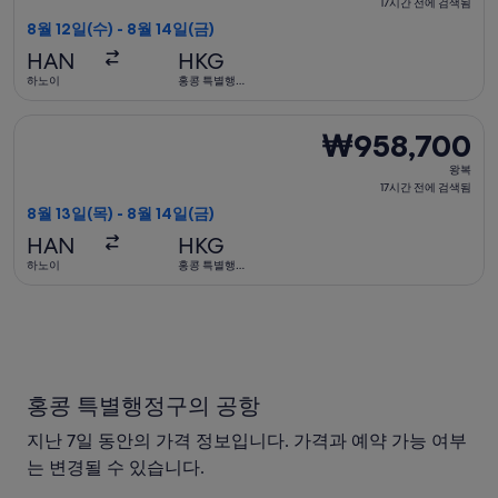
복,
17시간 전에 검색됨
됨
17
8월 12일(수) - 8월 14일(금)
시
HAN
HKG
간
하노이
홍콩 특별행
정구
전
에
중화항공 항공편 선택, 가는 항공편은 8월 13일(목)에 하노이 출발
₩958,700
₩958,700
검
왕
색
왕복
복,
17시간 전에 검색됨
됨
17
8월 13일(목) - 8월 14일(금)
시
HAN
HKG
간
하노이
홍콩 특별행
정구
전
에
검
색
됨
홍콩 특별행정구의 공항
지난 7일 동안의 가격 정보입니다. 가격과 예약 가능 여부
는 변경될 수 있습니다.