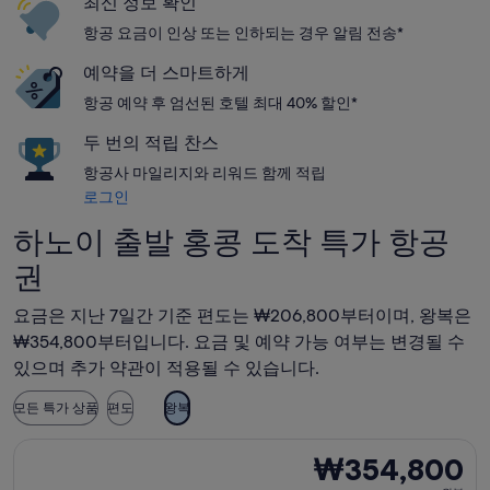
최신 정보 확인
항공 요금이 인상 또는 인하되는 경우 알림 전송*
예약을 더 스마트하게
항공 예약 후 엄선된 호텔 최대 40% 할인*
두 번의 적립 찬스
항공사 마일리지와 리워드 함께 적립
로그인
하노이 출발 홍콩 도착 특가 항공
권
요금은 지난 7일간 기준 편도는 ₩206,800부터이며, 왕복은
₩354,800부터입니다. 요금 및 예약 가능 여부는 변경될 수
있으며 추가 약관이 적용될 수 있습니다.
모든 특가 상품
편도
왕복
베트남항공 항공편 선택, 가는 항공편은 8월 13일(목)에 하노이 출
₩354,800
₩354,800
왕