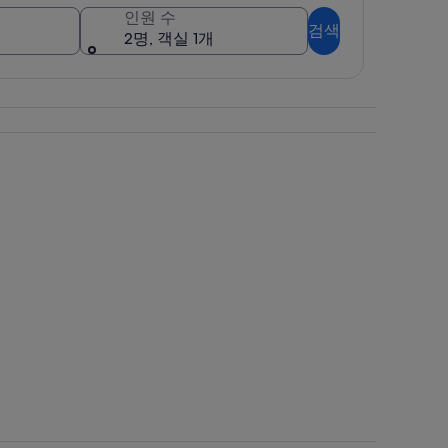
인원 수
검색
2명, 객실 1개