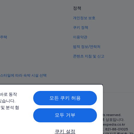
야우 오이 역 근처 호텔
정책
홍콩 시우홍 역의 호스텔
개인정보 보호
골드코스트의 Langham Hotels
튠문 파충류관 근처 호텔
쿠키 정책
람테이 역 근처 호텔
 주택
이용약관
링난 대학교 근처 호텔
법적 정보/연락처
골드코스트의 5성급 호텔
콘텐츠 지침 및 신고
 스타일에 따라 숙박 시설 선택
올바로 동작
모든 쿠키 허용
있습니다.
및 분석 협
모두 거부
© 2026 Expedia, Inc., Expedia Group 계열사. All rights reserved.
Expedia 및 비행기 로고는 Expedia, Inc.의 상표 또는 등록 상표입니다.
분쟁 해결: 전화: 02-3480-0118, 이메일: travel@support.expedia.co.kr
트래블파트너익스체인지코리아 주식회사. 사업자등록번호: 821-88-01025
쿠키 설정