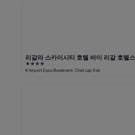
리갈라 스카이시티 호텔 바이 리갈 호텔스
에
16
캐
피
일
대
슬
크
에
해
피
베
대
캐
크
이
해
슬
베
에
캐
피
이
서
슬
크
에
가
피
베
서
까
리갈라 스카이시티 호텔 바이 리갈 호텔
크
이
가
운
베
4
에
까
상
out
이
8 Airport Expo Boulevard, Chek Lap Kok
서
운
품
of
에
가
상
가
5
서
까
품
격
리갈 에어포트 호텔
가
운
가
확
까
상
격
인
운
품
확
상
가
인
품
격
가
확
격
인