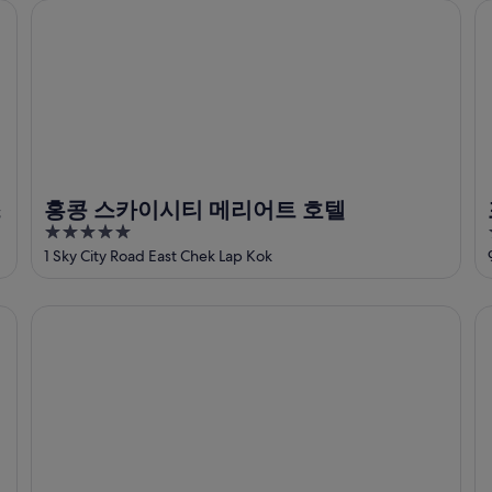
홍콩 스카이시티 메리어트 호텔
포
스
홍콩 스카이시티 메리어트 호텔
5
out
1 Sky City Road East Chek Lap Kok
of
5
디즈니 할리우드 호텔
디