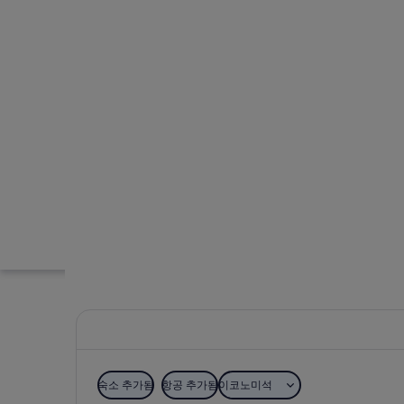
숙소 추가됨
항공 추가됨
이코노미석