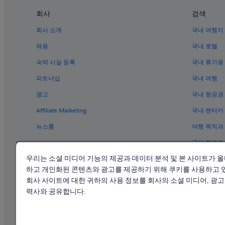
튠문의 Mandarin Oriental Hotel Group
회사
검색
풍테이 역의 호스텔
회사 소개
국내 여행지
홍콩 시우홍 역의 아파트
골드코스트의 수영장이 있는 호텔
채용
국내 호텔
칭샨 사웑 근처 호텔
숙박 시설 등록
국내 휴가용
튠문 타운 플라자 근처 호텔
파트너십
국내 여행
스카이피어 근처 호텔
광고
국내 항공권
Affiliate Marketing
국내 렌터카
뉴스룸
여행 목적과
공식 블로그
우리는 소셜 미디어 기능의 제공과 데이터 분석 및 본 사이트가 
하고 개인화된 콘텐츠와 광고를 제공하기 위해 쿠키를 사용하고 
회사 사이트에 대한 귀하의 사용 정보를 회사의 소셜 미디어, 광고 
력사와 공유합니다.