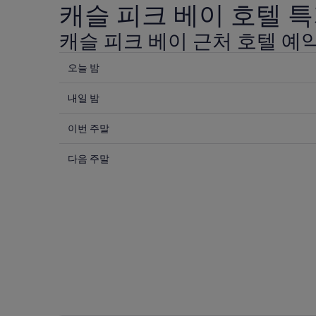
캐슬 피크 베이 호텔 
캐슬 피크 베이 근처 호텔 예
오
오늘 밤
늘
내
밤
내일 밤
일
8
이
월
밤
이번 주말
번
6
8
다
일
월
주
다음 주말
음
-
7
말
8
일
주
8
월
-
월
말
7
8
7
8
일
월
일
월
에
8
-
14
일
대
8
일
에
월
해
-
대
9
8
캐
일
월
해
슬