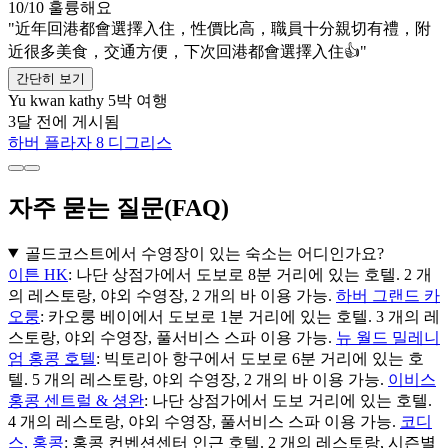
10/10
훌륭해요
"近年回港都會選擇入住，性價比高，職員十分親切有禮，附
近很多美食，交通方便，下次回港都會選擇入住👍"
간단히 보기
Yu kwan kathy
5박 여행
3달 전에 게시됨
하버 플라자 8 디그리스
자주 묻는 질문(FAQ)
골드코스트에서 수영장이 있는 숙소는 어디인가요?
이튼 HK
: 나단 상점가에서 도보로 8분 거리에 있는 호텔. 2 개
의 레스토랑, 야외 수영장, 2 개의 바 이용 가능.
하버 그랜드 카
오룽
: 카오룽 베이에서 도보로 1분 거리에 있는 호텔. 3 개의 레
스토랑, 야외 수영장, 풀서비스 스파 이용 가능.
뉴 월드 밀레니
엄 홍콩 호텔
: 빅토리아 항구에서 도보로 6분 거리에 있는 호
텔. 5 개의 레스토랑, 야외 수영장, 2 개의 바 이용 가능.
이비스
홍콩 센트럴 & 셩완
: 나단 상점가에서 도보 거리에 있는 호텔.
4 개의 레스토랑, 야외 수영장, 풀서비스 스파 이용 가능.
코디
스, 홍콩
: 홍콩 컨벤션센터 인근 호텔. 2 개의 레스토랑, 시즌별