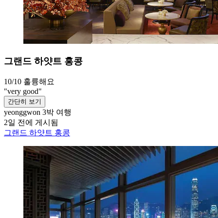
그랜드 하얏트 홍콩
10/10
훌륭해요
"very good"
간단히 보기
yeonggwon
3박 여행
2일 전에 게시됨
그랜드 하얏트 홍콩