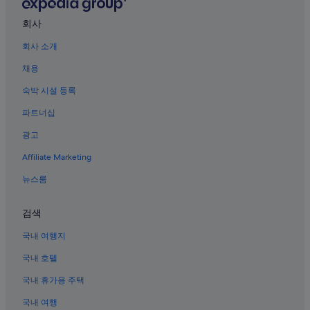
요
시청역의 아파트식 호텔
3
회사
부산의 홀리데이 파크
.
회사 소개
방
시청역의 호스텔
마
채용
다
부산의 콘도
케
숙박 시설 등록
광안리 해수욕장 근처 호텔
비
넷
파트너십
부산의 워터파크 호텔
자
물
광고
양정역의 호스텔
쇠
Affiliate Marketing
부산의 골프 호텔
가
없
부산의 2성급 호텔
뉴스룸
어
서
부산의 5성급 호텔
개
검색
부산의 사우나가 있는 호텔
인
이
국내 여행지
연산의 해변 호텔
사
국내 호텔
와
부산의 펜션
서
국내 휴가용 주택
부산의 공항 셔틀 제공 호텔
잠
궈
국내 여행
부산 거제 역 근처 호텔
야