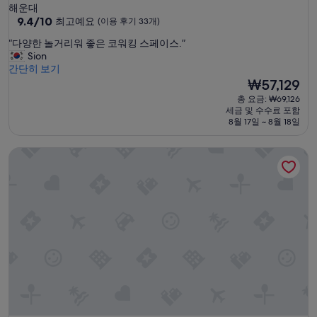
성
해운대
급
10
9.4/10
최고예요
(이용 후기 33개)
점
숙
“
“다양한 놀거리워 좋은 코워킹 스페이스.”
만
박
다
Sion
점
시
양
간단히 보기
중
한
설
현
₩57,129
9.4
놀
재
점,
총 요금: ₩69,126
거
요
최
세금 및 수수료 포함
리
금
고
8월 17일 ~ 8월 18일
워
₩57,129
예
좋
요,
트래블라이트 호스텔
은
(이
코
용
워
후
킹
기
스
33
페
개)
이
스
.
”