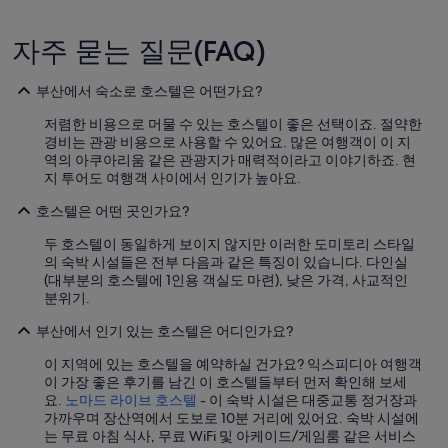
시
용
면
될
좋
수
자주 묻는 질문(FAQ)
을
있
것
습
부산에서 숙소로 호스텔은 어떤가요?
같
니
구
다.
저렴한 비용으로 머물 수 있는 호스텔이 좋은 선택이죠. 절약한
요
경비는 관광 비용으로 사용할 수 있어요. 많은 여행객이 이 지
2
역의 아쿠아리움 같은 관광지가 매력적이라고 이야기하죠. 현
.
지 투어도 여행객 사이에서 인기가 높아요.
수
건
호스텔은 어떤 곳인가요?
함
이
두 호스텔이 동일하게 보이지 않지만 이러한 도미토리 스타일
층
의 숙박 시설들은 전부 다음과 같은 특징이 있습니다. 다인실
마
(대부분의 호스텔에 1인용 객실도 마련), 낮은 가격, 사교적인
다
분위기.
있
으
부산에서 인기 있는 호스텔은 어디인가요?
면
이 지역에 있는 호스텔을 예약하실 건가요? 익스피디아 여행객
더
이 가장 좋은 후기를 남긴 이 호스텔들부터 먼저 확인해 보세
효
요.
노마드 라이브 호스텔
- 이 숙박 시설은 대중교통 정거장과
율
가까우며 장산역에서 도보로 10분 거리에 있어요. 숙박 시설에
적
는 무료 아침 식사, 무료 WiFi 및 아케이드/게임룸 같은 서비스
일