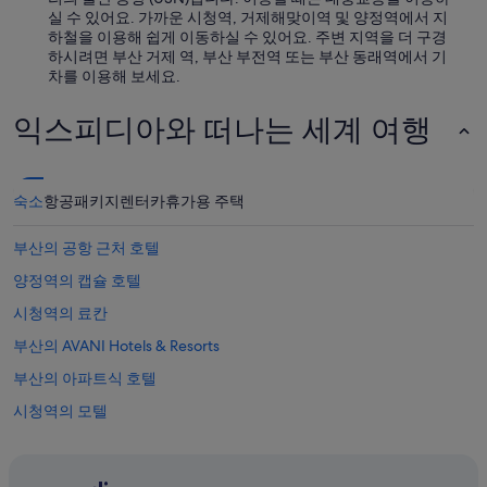
다
실 수 있어요. 가까운 시청역, 거제해맞이역 및 양정역에서 지
.
하철을 이용해 쉽게 이동하실 수 있어요. 주변 지역을 더 구경
화
하시려면 부산 거제 역, 부산 부전역 또는 부산 동래역에서 기
장
차를 이용해 보세요.
실
마
익스피디아와 떠나는 세계 여행
다
여
분
수
숙소
항공
패키지
렌터카
휴가용 주택
건
과
부산의 공항 근처 호텔
수
건
양정역의 캡슐 호텔
함
비
시청역의 료칸
치
부산의 AVANI Hotels & Resorts
를
강
부산의 아파트식 호텔
력
히
시청역의 모텔
권
부산의 허니문 리조트 및 호텔
유
드
부산의 스파가 있는 리조트 및 호텔
려