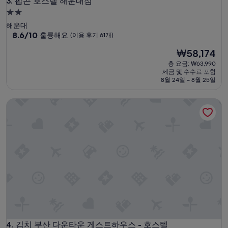
팝콘 호스텔 해운대점
3. 팝콘 호스텔 해운대점
2.0
성
해운대
급
10
8.6/10
훌륭해요
(이용 후기 61개)
점
숙
현
₩58,174
만
박
재
점
총 요금: ₩63,990
시
요
중
세금 및 수수료 포함
설
금
8.6
8월 24일 ~ 8월 25일
₩58,174
점,
훌
김치 부산 다운타운 게스트하우스 - 호스텔
륭
해
요,
(이
용
후
기
61
개)
김치 부산 다운타운 게스트하우스 - 호스텔
4. 김치 부산 다운타운 게스트하우스 - 호스텔