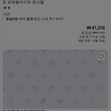
트래블라이트 호스텔
2. 트래블라이트 호스텔
2.0
성
서면
급
10
9.0/10
매우 훌륭해요
(이용 후기 46개)
점
숙
현
₩41,318
만
박
재
점
총 요금: ₩45,450
시
요
중
세금 및 수수료 포함
설
금
9.0
8월 23일 ~ 8월 24일
₩41,318
점,
매
팝콘 호스텔 해운대점
우
훌
륭
해
요,
(이
용
후
기
46
개)