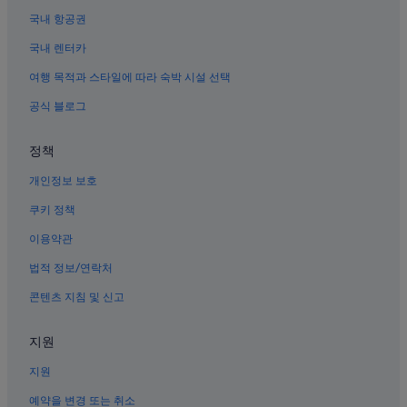
하
연산의 5성급 호텔
국내 항공권
는
부산의 온수 욕조가 있는 호텔
단
국내 렌터카
점
부산의 아침 식사 제공 호텔
여행 목적과 스타일에 따라 숙박 시설 선택
이
있
부산의 주차 가능 호텔
공식 블로그
습
부산의 카지노 호텔
니
다
정책
부산의 전자레인지 구비 호텔
.
짐
개인정보 보호
연제구 호텔
두
부산의 3성급 호텔
쿠키 정책
고
다
부산의 샬레
이용약관
니
는
부산의 럭셔리 호텔
법적 정보/연락처
데
부산의 아파트
훔
콘텐츠 지침 및 신고
쳐
부산의 료칸
가
지원
도
해운대 호텔
외
지원
부산의 리조트
국
인
부산의 농장체험 숙박 시설
예약을 변경 또는 취소