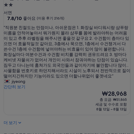
2.0
성
서면
급
10
7.8/10
좋아요
(이용 후기 216개)
점
숙
“
“직원분 친절도는 만점이나, 아쉬운점은 1. 화장실 바디워시랑 샴푸랑
만
박
직
이름을 안적어놓아서 뭐가뭔지 몰라 샴푸를 몸에 발라야하는 어려움
점
시
원
이 있고 추후 라벨링을 해주시면 좋을것 같구요 2. 수건함이 층마다 있
중
분
으면 더 효율적일것 같아요, 3층에사 묵으면, 1층에서 수건챙겨서 다
설
7.8
친
쓴수건 1층에 수건함에 넣어야하는 비효율이 있어 많이 불편합니다.
점,
절
화장실마다 여분수건과 수건함 비치를 강력히 권유드려요 3. 방마다
좋
도
케비넷 자물쇠가 없어서 개인이 사와서 잠궈야하는 단점이 있습니다.
아
는
짐두고 다니는데 훔쳐가도 외국인들과 같이자기에 불안합니다 많이..
요,
만
사물함을 번호키로 하던지해서라도 시설이 노후되서 전반적으로 질이
(이
점
떨어지긴하지만 기능이라도 있으면 더할나위없이 좋겟네요”
용
이
jiyeong
후
나
간단히 보기
기
,
현
₩28,968
216
아
재
개)
총 요금: ₩31,865
쉬
요
세금 및 수수료 포함
운
금
8월 12일 ~ 8월 13일
점
₩28,968
은
더 보기
1
.