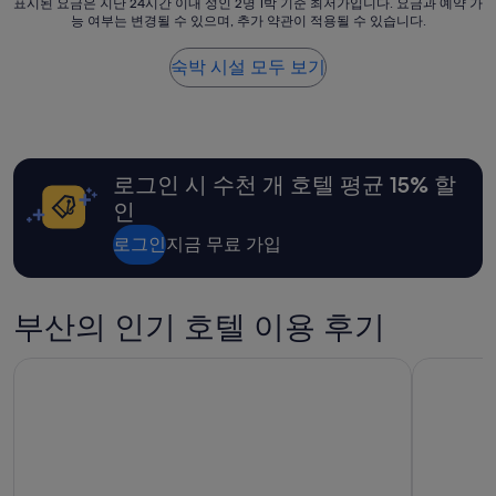
화
표
표시된 요금은 지난 24시간 이내 성인 2명 1박 기준 최저가입니다. 요금과 예약 가
능 여부는 변경될 수 있으며, 추가 약관이 적용될 수 있습니다.
장
시
실
된
바
요
숙박 시설 모두 보기
디
금
워
은
시
지
랑
난
샴
24
로그인 시 수천 개 호텔 평균 15% 할
푸
시
랑
간
인
이
이
름
내
로그인
지금 무료 가입
을
성
안
인
적
2
부산의 인기 호텔 이용 후기
어
명
놓
1
아
박
신라스테이 부산 해운대
토요코인 
서
기
뭐
준
가
최
뭔
저
지
가
몰
입