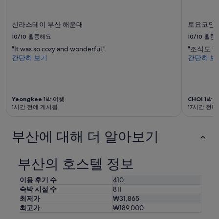
라
니
샴
다.
푸
요
신라스테이 부산 해운대
토요코인
를
금
10/10
훌륭해요
10/10
훌륭
몸
과
에
예
"It was so cozy and wonderful."
"조식도 
발
약
간단히 보기
간단히 보
라
가
야
능
하
여
는
부
어
는
Yeongkee
1박 여행
CHOI
1박 
1시간 전에 게시됨
17시간 전에
려
변
움
경
이
될
부산에 대해 더 알아보기
있
수
고
있
추
으
부산의 호스텔 정보
후
며,
라
추
벨
가
이용 후기 수
410
링
약
숙박 시설 수
811
을
관
최저가
₩31,865
해
이
최고가
₩189,000
주
적