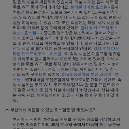
및 편의 시설이 마련되어 있습니다. 객실 내에는 침대 시트 및
것
무료 WiFi 등이 구비되어 있어요.
트래블라이트 호스텔
- 롯데
같
백화점 부산본점에서 도보로 5분 거리에 있어요. 무료 아침 식
아
사, 무료 WiFi 및 투어/티켓 안내 서비스 같은 서비스 및 편의 시
요
설을 이용하실 수 있습니다. 모든 객실에는 타월, 샤워 시설 및
,
커피/티 메이커 등이 구비되어 있어요.
원웨이 게스트하우스
3
부산 - 호스텔
- 대중교통 정거장은 부산역에서 걸어서 2분 거
층
리에 있어요. 무료 WiFi, 바 및 투어/티켓 안내 서비스 같은 서비
에
스 및 편의 시설을 이용하실 수 있습니다. 모든 객실에는 타월,
사
샤워 시설 및 침대 시트 등이 구비되어 있어요.
김치 부산 다운
묵
타운 게스트하우스 - 호스텔
- 이 숙박 시설은 대중교통 정거장
으
과 가까우며 범내골역에서 도보로 5분 거리에 있어요. 숙박 시
면
설에는 무료 WiFi, 무료 주차 및 바 같은 서비스 및 편의 시설이
,
마련되어 있습니다. 객실 내에는 타월, 헤어드라이어 및 침대
1
시트 등이 구비되어 있어요.
KT&G 상상마당 부산 스테이 - 호
층
스텔
- 롯데백화점 부산본점에서 도보로 5분 거리에 있어요. 숙
에
박 시설에는 무료 WiFi, 무료 주차 및 24시간 운영 프런트 데스
서
크 같은 서비스 및 편의 시설이 마련되어 있습니다. 객실 내에
수
는 샤워 시설, 헤어드라이어 및 침대 시트 등이 구비되어 있어
건
요.
챙
겨
부산에서 이용할 수 있는 호스텔은 몇 개 있나요?
서
다
부산에서 저렴한 가격으로 머무를 수 있는 장소를 검색하고 계
쓴
신다면 익스피디아의 38개 호스텔 중에서 마음에 드는 옵션을
수