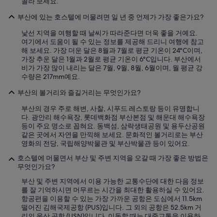
골라 보세요.
건
1
부산에 있는 호스텔에 머물려면 일 년 중 언제가 가장 좋은가요?
층
에
낯선 지역을 여행할 때 날씨가 따라준다면 더욱 좋을 거예요.
수
여기에서 도움이 될 수 있는 정보를 제공해 드리니 여행에 참고
건
해 보세요. 가장 더운 달은 8월과 7월로 평균 기온이 24°C이며,
함
가장 추운 달은 1월과 2월로 평균 기온이 6°C입니다. 부산에서
에
비가 가장 많이 내리는 달은 7월, 9월, 8월, 6월이며, 월 평균 강
넣
수량은 217mm예요.
어
야
부산의 볼거리와 즐길거리는 무엇인가요?
하
부산의 경우 주로 해변, 사찰, 시푸드 레스토랑 등이 유명합니
는
다. 광안리 해수욕장, 롯데백화점 부산본점 및 해운대 해수욕장
비
등이 주요 명소로 꼽혀요. 동백섬, 삼락생태공원 및 용두산공원
효
같은 곳에서 자연을 만끽해 보세요. 문화적인 볼거리로는 부산
율
영화의 전당, 국립해양박물관 및 부산박물관 등이 있어요.
이
있
호스텔에 머물면서 부산 및 주변 지역을 오갈 때 가장 좋은 방법은
어
무엇인가요?
많
이
부산 및 주변 지역에서 이용 가능한 교통수단에 대한 다음 정보
불
를 잘 기억하시면 머무르는 시간을 최대한 활용하실 수 있어요.
편
항공편을 이용할 수 있는 가장 가까운 공항은 도심에서 11.5km
합
떨어진 김해국제공항 (PUS)입니다. 그 외의 공항은 52.5km 거
니
리의 울산 공항 (USN)입니다. 이동할 때는 대중교통을 이용하