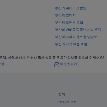
부산의 워터파크 호텔
부산의 코티지
부산의 로맨틱 호텔
부산의 반려동물 동반 가능 호텔
부산의 사파리 텐트형 방갈로
부산의 가족 여행 호텔
부산의 스파가 있는 리조트 및 호텔
텔, 여행 패키지, 렌터카 특가 상품 등 유용한 정보를 찾으실 수 있어요!
부산의 AVANI Hotels & Resorts
호텔
부산 렌터카
시청역의 아파트식 호텔
부산의 아파트식 호텔
양정역의 하우스보트
부산의 농장체험 숙박 시설
시청역 근처 호텔
정책
연산역 근처 호텔
개인정보 보호