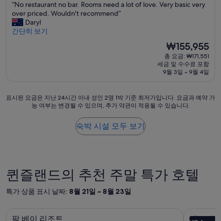
f
“
“No restaurant no bar. Rooms need a lot of love. Very basic very
T
만
맞
박
f
N
over priced. Wouldn't recommend”
h
점
추
시
e
o
Daryl
e
중
는
e
설
r
간단히 보기
r
5.2
느
s
e
e
점,
낌
현
₩155,955
h
s
s
(이
”
재
o
총 요금: ₩171,551
t
o
용
요
p
세금 및 수수료 포함
a
r
후
금
9월 3일 ~ 9월 4일
(
u
t
기
₩155,955
w
r
w
41
i
a
a
개)
표
표시된 요금은 지난 24시간 이내 성인 2명 1박 기준 최저가입니다. 요금과 예약 가
t
n
s
능 여부는 변경될 수 있으며, 추가 약관이 적용될 수 있습니다.
시
h
t
s
된
a
n
m
요
숙박 시설 모두 보기
d
o
a
금
d
b
l
은
i
a
l
지
t
r
e
난
i
.
r
24
o
퀸즐랜드의 추천 주말 특가 호텔
R
t
시
n
o
h
간
a
o
특가 상품 표시 날짜:
8월 21일 ~ 8월 23일
a
이
l
m
n
내
c
s
I
팜 베이 리조트
엠포리엄 
팜
엠
성
o
n
t
팜 베이 리조트
엠포리엄