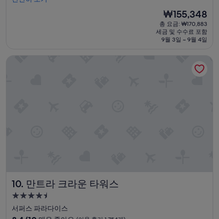
요,
없
a
(이
었
현
₩155,348
y
용
어
재
총 요금: ₩170,883
.
후
요
요
세금 및 수수료 포함
C
기
빵
금
9월 3일 ~ 9월 4일
l
1,569
이
₩155,348
e
개)
랑
만트라 크라운 타워스
a
커
n
피
a
정
n
도
d
?
v
그
e
마
r
저
y
빵
w
도
e
뻑
l
뻑
l
모
a
든
만트라 크라운 타워스
10. 만트라 크라운 타워스
p
게
p
별
4.5
o
로
성
서퍼스 파라다이스
i
였
급
10
n