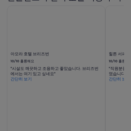
될
e
정
r
r
수
a
보
아모라 호텔 브리즈번
힐튼 서퍼스
y
e
있
n
를
o
n
으
s
확
v
b
며,
.
인
e
e
추
T
해
r
l
가
h
주
p
o
약
e
세
r
w
관
l
요.
i
1
이
a
c
5
적
아모라 호텔 브리즈번
힐튼 서퍼스
r
e
w
용
g
d
10/10
훌륭해요
10/10
훌륭해
o
될
e
.
u
"시설도 깨끗하고 조용하고 좋았습니다. 브리즈번
"직원분들이
수
s
W
l
에서는 여기 있고 싶네요"
였습니다."
있
t
o
d
간단히 보기
간단히 보기
습
a
u
b
니
n
l
e
다.
d
d
g
m
n
o
o
'
o
s
t
d
t
r
.
b
e
”
e
c
a
o