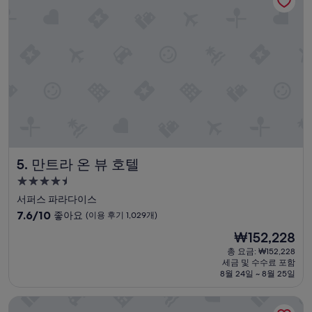
g
예
a
요,
i
(이
n
용
n
후
e
기
x
812
t
개)
t
i
m
e
w
만트라 온 뷰 호텔
5. 만트라 온 뷰 호텔
e
a
4.5
r
성
서퍼스 파라다이스
e
급
10
7.6/10
좋아요
(이용 후기 1,029개)
i
숙
점
n
현
₩152,228
만
박
t
재
점
총 요금: ₩152,228
h
시
요
세금 및 수수료 포함
중
e
설
금
8월 24일 ~ 8월 25일
7.6
a
₩152,228
점,
r
메리톤 스위트 서퍼스 파라다이스
좋
e