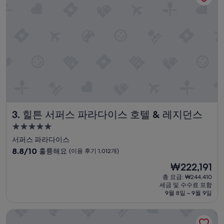
n
좋
d
아
v
요,
e
(이
r
용
y
후
c
기
o
1,495
m
개)
f
o
r
t
힐튼 서퍼스 파라다이스 호텔 & 레지던스
3. 힐튼 서퍼스 파라다이스 호텔 & 레지던스
a
5.0
b
l
성
서퍼스 파라다이스
e
급
10
8.8/10
훌륭해요
(이용 후기 1,012개)
f
숙
점
o
현
₩222,191
만
박
r
재
점
총 요금: ₩244,410
시
o
요
세금 및 수수료 포함
중
u
설
금
9월 8일 ~ 9월 9일
8.8
r
₩222,191
점,
f
더 랑햄, 골드 코스트 & 쥬얼 레지던스
훌
a
륭