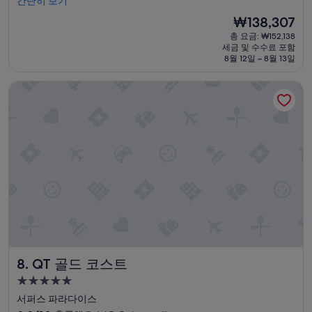
a
간단히 보기
중
설
m
9.0
현
₩138,307
e
점,
재
총 요금: ₩152,138
m
매
요
세금 및 수수료 포함
a
우
금
8월 12일 ~ 8월 13일
c
훌
₩138,307
h
륭
QT 골드 코스트
i
해
n
요,
e
(이
s
용
,
후
ç
기
a
1,021
f
개)
e
r
e
s
t
r
QT 골드 코스트
8. QT 골드 코스트
a
n
5.0
t
성
서퍼스 파라다이스
모
급