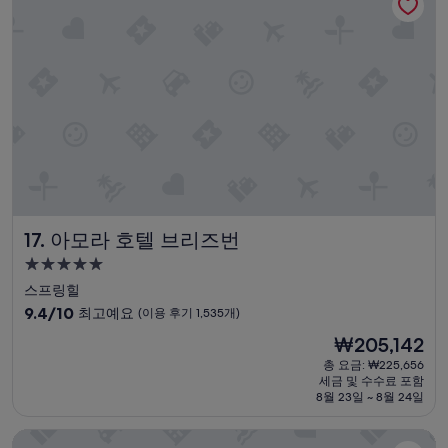
곤
개)
s
엇
란
i
는
한
n
데
상
g
정
황
b
말
이
e
정
있
r
말
었
r
별
음
i
로
.
e
였
슬
s
어
리
f
요
퍼
o
ㅠ
아모라 호텔 브리즈번
17. 아모라 호텔 브리즈번
어
r
ㅠ
메
5.0
t
”
니
h
성
스프링힐
티
e
급
10
를
9.4/10
최고예요
(이용 후기 1,535개)
c
숙
점
요
h
현
₩205,142
만
구
박
o
재
점
했
총 요금: ₩225,656
c
시
요
세금 및 수수료 포함
중
지
o
설
금
8월 23일 ~ 8월 24일
9.4
만
l
₩205,142
점,
가
a
파라다이스 리조트 골드 코스트
최
져
t