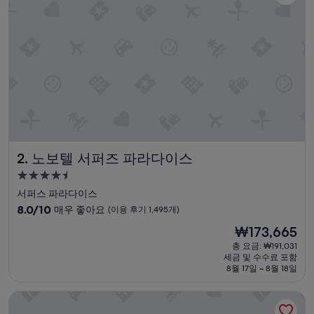
c
요,
a
(이
t
용
i
후
o
기
n
147
.
개)
A
p
a
r
t
m
노보텔 서퍼즈 파라다이스
2. 노보텔 서퍼즈 파라다이스
e
4.5
n
성
t
서퍼스 파라다이스
w
급
10
8.0/10
매우 좋아요
(이용 후기 1,495개)
a
숙
점
s
현
₩173,665
만
박
c
재
점
총 요금: ₩191,031
시
l
요
세금 및 수수료 포함
중
e
설
금
8월 17일 ~ 8월 18일
8.0
a
₩173,665
점,
n
힐튼 서퍼스 파라다이스 호텔 & 레지던스
매
a
우