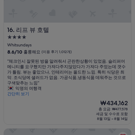
351
j
니
개)
u
고
s
그
t
렇
o
다
리프 뷰 호텔
16. 리프 뷰 호텔
k
고
(
4.0
체
l
크
성
Whitsundays
u
인
급
10
8.6/10
훌륭해요
(이용 후기 1,012개)
k
이
숙
점
e
후
“
“체크인시 잘못된 방을 알려줘서 곤란한상황이 있었음. 슬리퍼어
만
w
박
에
체
메니티를 요구했지만 가져다주지않았다가 가져다 주었는데 갯수
점
a
대
시
크
가 틀림. 뷰는 좋았으나, 인테리어는 올드한 느낌. 특히 식당은 최
중
r
체
설
인
악. 조식당에 샐러드가 없음. 가공식품,냉동식품 데워주는 것으로
8.6
m
베
시
구색맞추는 느낌”
점,
f
네
잘
익명의 여행객
훌
o
핏
못
간단히 보기
륭
o
이
된
해
d
현
₩434,162
조
방
요,
a
재
식
총 요금: ₩477,578
을
(이
n
요
무
세금 및 수수료 포함
알
용
d
금
료
8월 13일 ~ 8월 14일
려
후
m
₩434,162
제
줘
기
i
공
아모라 호텔 브리즈번
서
1,012
s
이