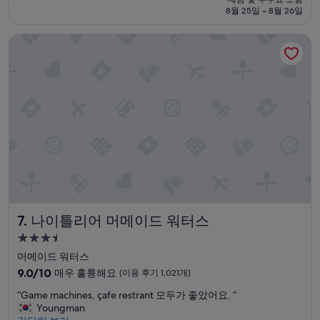
은
우
금
8월 25일 ~ 8월 26일
객
훌
₩890,936
실
륭
나이틀리어 머메이드 워터스
”
해
요,
(이
용
후
기
1,192
개)
나이틀리어 머메이드 워터스
7. 나이틀리어 머메이드 워터스
3.5
성
머메이드 워터스
급
10
9.0/10
매우 훌륭해요
(이용 후기 1,021개)
숙
점
“
“Game machines, çafe restrant 모두가 좋았어요. ”
만
박
G
Youngman
점
시