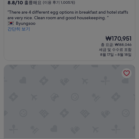
급
d
10
8.8/10
분
훌륭해요
(이용 후기 1,005개)
.
숙
점
있
“
“There are 4 different egg options in breakfast and hotel staffs
J
만
다
박
T
are very nice. Clean room and good housekeeping. ”
u
점
나
시
h
Byungsoo
s
중
와
설
e
간단히 보기
t
8.8
서
r
w
점,
그
현
₩170,951
e
i
훌
좋
재
총 요금: ₩188,046
a
s
륭
은
요
세금 및 수수료 포함
r
h
해
휴
금
8월 17일 ~ 8월 18일
e
y
요,
양
₩170,951
4
o
(이
지
만트라 레전즈 호텔
d
u
용
인
i
c
후
골
f
o
기
코
f
u
1,005
에
e
l
개)
서
r
d
수
e
s
영
n
e
장
t
e
을
e
t
이
g
h
용
g
r
못
o
o
했