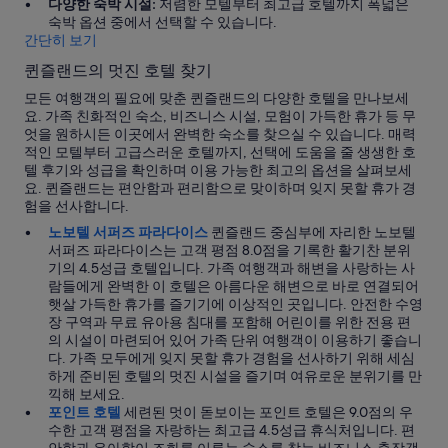
다양한 숙박 시설:
저렴한 모텔부터 최고급 호텔까지 폭넓은
m
숙박 옵션 중에서 선택할 수 있습니다.
a
간단히 보기
d
e
퀸즐랜드의 멋진 호텔 찾기
u
모든 여행객의 필요에 맞춘 퀸즐랜드의 다양한 호텔을 만나보세
s
요. 가족 친화적인 숙소, 비즈니스 시설, 모험이 가득한 휴가 등 무
f
엇을 원하시든 이곳에서 완벽한 숙소를 찾으실 수 있습니다. 매력
e
적인 모텔부터 고급스러운 호텔까지, 선택에 도움을 줄 생생한 호
e
텔 후기와 성급을 확인하며 이용 가능한 최고의 옵션을 살펴보세
l
요. 퀸즐랜드는 편안함과 편리함으로 맞이하며 잊지 못할 휴가 경
.
험을 선사합니다.
.
.
노보텔 서퍼즈 파라다이스
퀸즐랜드 중심부에 자리한 노보텔
서퍼즈 파라다이스는 고객 평점 8.0점을 기록한 활기찬 분위
기의 4.5성급 호텔입니다. 가족 여행객과 해변을 사랑하는 사
람들에게 완벽한 이 호텔은 아름다운 해변으로 바로 연결되어
햇살 가득한 휴가를 즐기기에 이상적인 곳입니다. 안전한 수영
장 구역과 무료 유아용 침대를 포함해 어린이를 위한 전용 편
의 시설이 마련되어 있어 가족 단위 여행객이 이용하기 좋습니
다. 가족 모두에게 잊지 못할 휴가 경험을 선사하기 위해 세심
하게 준비된 호텔의 멋진 시설을 즐기며 여유로운 분위기를 만
끽해 보세요.
포인트 호텔
세련된 멋이 돋보이는 포인트 호텔은 9.0점의 우
수한 고객 평점을 자랑하는 최고급 4.5성급 휴식처입니다. 편
안함과 우아함이 조화를 이루는 숙소를 찾는 비즈니스 출장객