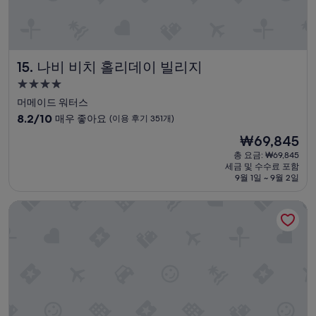
e
o
f
장
r
m
u
이
o
a
l
용
o
n
.
안
m
d
T
된
나비 비치 홀리데이 빌리지
15. 나비 비치 홀리데이 빌리지
”
g
h
단
o
e
4.0
공
o
b
지
성
머메이드 워터스
d
u
도
급
10
8.2/10
매우 좋아요
(이용 후기 351개)
h
f
없
숙
점
o
f
이
현
₩69,845
만
u
박
e
4
재
점
총 요금: ₩69,845
s
t
시
0
요
세금 및 수수료 포함
중
e
b
만
설
금
9월 1일 ~ 9월 2일
8.2
k
r
원
₩69,845
점,
e
e
넘
리프 뷰 호텔
매
e
a
게
우
p
k
주
좋
i
f
고
아
n
a
묵
요,
g
s
을
(이
.
t
호
용
”
w
텔
후
a
도
기
s
아