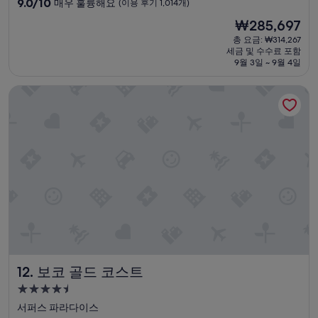
r
10
9.0/10
매우 훌륭해요
(이용 후기 1,014개)
8
e
숙
점
분
현
₩285,697
s
만
거
박
재
h
점
총 요금: ₩314,267
리
시
요
n
세금 및 수수료 포함
중
인
설
금
9월 3일 ~ 9월 4일
e
9.0
데
₩285,697
s
점,
,
s
보코 골드 코스트
매
너
t
우
무
h
훌
좁
e
륭
고
b
해
더
a
요,
러
l
(이
워
c
용
서
o
후
이
n
기
용
y
1,014
하
p
개)
기
r
힘
o
들
보코 골드 코스트
v
12. 보코 골드 코스트
어
i
서
4.5
d
1
성
서퍼스 파라다이스
e
0