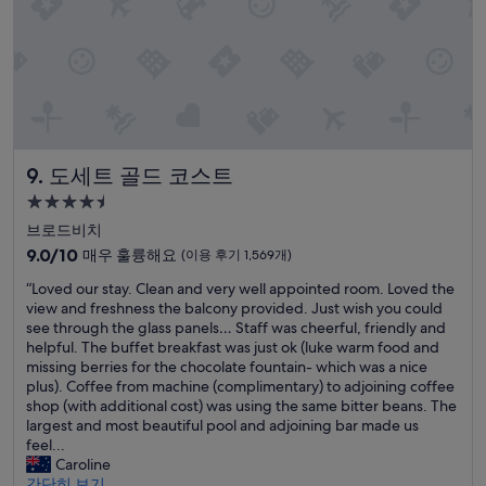
안
되
고
대
체
베
네
핏
도세트 골드 코스트
9. 도세트 골드 코스트
으
로
4.5
조
성
브로드비치
식
급
10
무
9.0/10
매우 훌륭해요
(이용 후기 1,569개)
숙
점
료
“
“Loved our stay. Clean and very well appointed room. Loved the
만
제
박
L
view and freshness the balcony provided. Just wish you could
점
공
시
o
see through the glass panels… Staff was cheerful, friendly and
중
이
설
v
helpful. The buffet breakfast was just ok (luke warm food and
9.0
었
e
missing berries for the chocolate fountain- which was a nice
점,
는
d
plus). Coffee from machine (complimentary) to adjoining coffee
매
데
o
shop (with additional cost) was using the same bitter beans. The
우
,
u
largest and most beautiful pool and adjoining bar made us
훌
먹
r
feel...
륭
을
s
Caroline
해
게
t
간단히 보기