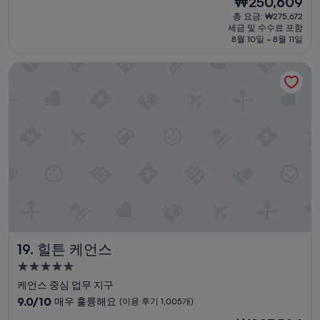
₩250,609
y
나
우
재
u
총 요금: ₩275,672
e
,
좋
요
s
세금 및 수수료 포함
d
인
아
금
)
8월 10일 ~ 8월 11일
o
테
요,
₩250,609
.
n
리
(이
C
힐튼 케언스
e
어
용
o
d
는
후
f
a
올
기
f
y
드
1,006
e
a
한
개)
e
t
느
f
a
낌
r
d
.
o
e
특
m
l
히
m
u
식
a
x
당
c
e
은
h
r
최
i
힐튼 케언스
19. 힐튼 케언스
o
악
n
o
.
5.0
e
m
조
성
(
케언스 중심 업무 지구
.
식
c
급
10
T
9.0/10
매우 훌륭해요
(이용 후기 1,005개)
당
o
숙
점
h
에