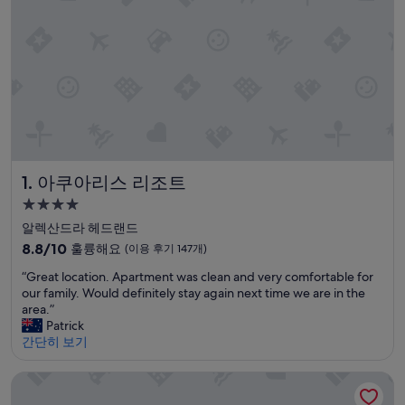
아쿠아리스 리조트
1. 아쿠아리스 리조트
4.0
성
알렉산드라 헤드랜드
급
10
8.8/10
훌륭해요
(이용 후기 147개)
숙
점
“
“Great location. Apartment was clean and very comfortable for
만
박
G
our family. Would definitely stay again next time we are in the
점
시
r
area.”
중
설
e
Patrick
8.8
a
간단히 보기
점,
t
훌
l
륭
노보텔 서퍼즈 파라다이스
o
해