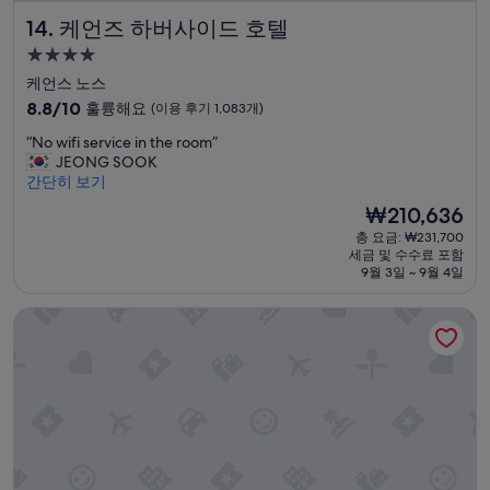
s
s
노
케언즈 하버사이드 호텔
14. 케언즈 하버사이드 호텔
t
c
베
a
h
이
4.0
f
e
션
성
케언스 노스
f
e
잘
급
s
10
r
8.8/10
훌륭해요
(이용 후기 1,083개)
되
a
숙
점
f
서
“
“No wifi service in the room”
r
만
u
박
분
N
JEONG SOOK
e
점
l
위
시
o
간단히 보기
v
중
,
기
설
w
e
8.8
f
가
현
₩210,636
i
r
점,
r
좋
재
총 요금: ₩231,700
f
y
훌
i
으
요
세금 및 수수료 포함
i
n
륭
e
면
금
9월 3일 ~ 9월 4일
s
i
해
n
어
₩210,636
e
c
요,
d
떨
나비 비치 홀리데이 빌리지
r
e
(이
l
지
v
.
용
y
모
i
C
후
a
르
c
l
기
n
겠
e
e
1,083
d
지
i
a
개)
h
만
n
n
e
,
t
r
l
수
h
o
p
영