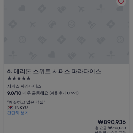
아
a
요,
.
(이
”
용
후
기
1,029
개)
메리톤 스위트 서퍼스 파라다이스
6. 메리톤 스위트 서퍼스 파라다이스
5.0
성
서퍼스 파라다이스
급
10
9.0/10
매우 훌륭해요
(이용 후기 1,192개)
숙
점
“
“깨끗하고 넓은 객실”
만
박
깨
INKYU
점
시
끗
간단히 보기
중
설
하
9.0
현
₩890,936
고
점,
재
총 요금: ₩980,030
넓
매
요
세금 및 수수료 포함