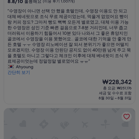
10
두
8.8/10
훌륭해요
(이용 후기 1,007개)
숙
점
가
“
“수영장이 아니면 선택 안 했을 호텔인데, 수영장 이용도 안 되고
만
좋
박
수
대체 베네핏으로 조식 무료 제공이었는데, 먹을게 없었어요 빵이
점
았
시
영
랑 커피 정도? 그마저 빵도 뻑뻑 모든게 별로였고, 대체 이용 가능
중
어
설
장
한 수영장은 성인 기준 빠른 걸음으로 7-8분 거리인데, 너무 좁고
8.8
요
이
더러워서 이용하기 힘들어서 10분 있다 나와서 그 좋은 휴양지인
점,
.
아
골코에서 수영장을 이용 못했어요.. 골코에 대한 기억을 안 좋게 만
훌
”
니
든 호텔 ㅜㅜ 수영장 리노베이션 잘 되서 분위기가 좋으면 어떨지
륭
면
모르겠지만, 수영장 이용 안된단 공지도 없이 40만원 넘게 주고 묵
해
선
을 호텔도 아니고 그렇다고 체크인 이후에 대체 베네핏이 조식 무
요,
택
료제공이엇는데 정말정말 별로였어요 ㅠㅠ”
(이
안
Ahyoung
용
했
간단히 보기
후
을
기
현
₩228,342
호
1,007
재
총 요금: ₩251,176
텔
개)
요
세금 및 수수료 포함
인
금
8월 30일 ~ 8월 31일
데
₩228,342
,
도세트 골드 코스트
수
영
장
이
용
도