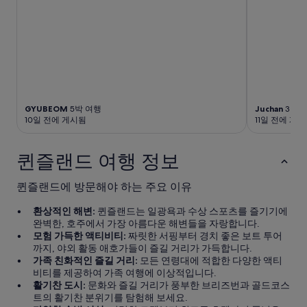
u
m
t
m
i
e
f
n
u
d
l
”
p
o
o
GYUBEOM
5박 여행
Juchan
3박 
l
10일 전에 게시됨
11일 전에 게
a
n
d
퀸즐랜드 여행 정보
a
d
퀸즐랜드에 방문해야 하는 주요 이유
j
o
환상적인 해변:
퀸즐랜드는 일광욕과 수상 스포츠를 즐기기에
i
완벽한, 호주에서 가장 아름다운 해변들을 자랑합니다.
n
모험 가득한 액티비티:
짜릿한 서핑부터 경치 좋은 보트 투어
i
까지, 야외 활동 애호가들이 즐길 거리가 가득합니다.
n
가족 친화적인 즐길 거리:
모든 연령대에 적합한 다양한 액티
g
비티를 제공하여 가족 여행에 이상적입니다.
b
활기찬 도시:
문화와 즐길 거리가 풍부한 브리즈번과 골드코스
a
트의 활기찬 분위기를 탐험해 보세요.
r