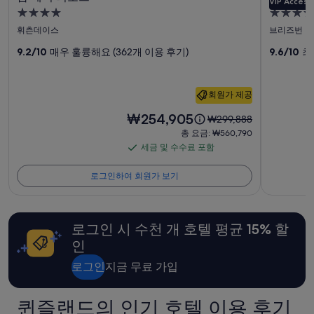
인
VIP Access
s
베
포
e
h
4.0
5.0
2
t
e
o
이
리
명
성
성
)
휘츤데이스
브리즈번
d
u
1
w
리
급
엄
급
a
g
박
9.2/10
매우 훌륭해요 (362개 이용 후기)
9.6/10
최
a
l
숙
숙
h
조
호
기
s
o
t
박
박
준
트
텔
u
t
.
시
시
최
s
o
회원가 제공
사
T
사
저
설
설
i
f
h
가
진
우
요
₩254,905
n
요
₩299,888
l
e
입
금
g
금
o
총
갤
총 요금: ₩560,790
스
f
니
은
t
은
v
요
a
세금 및 수수료 포함
러
뱅
다.
세
₩254,905
h
₩299,888
e
금:
m
요
입
e
금
이
리
크
.
₩560,790
i
로그인하여 회원가 보기
금
니
s
며,
V
및
l
사
과
다.
a
표
e
y
수
예
m
준
진
r
w
수
약
e
요
y
i
갤
로그인 시 수천 개 호텔 평균 15% 할
가
료
b
금
b
t
능
러
i
인
에
포
a
h
여
t
대
s
함
c
리
부
로그인
지금 무료 가입
t
한
i
h
는
e
자
c
i
변
r
세
v
l
퀸즐랜드의 인기 호텔 이용 후기
경
b
한
e
d