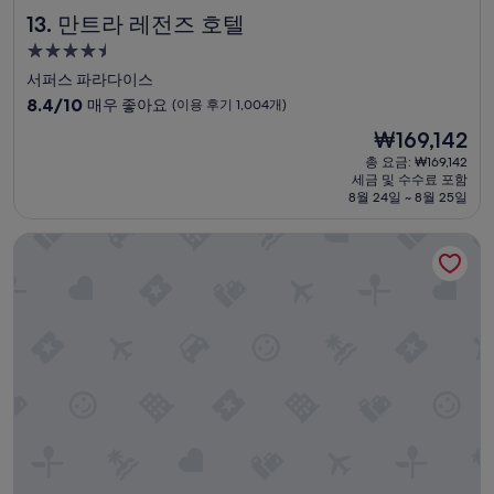
p
u
어
만트라 레전즈 호텔
13. 만트라 레전즈 호텔
t
g
요
i
h
.
4.5
o
t
.
성
서퍼스 파라다이스
n
h
골
급
10
s
8.4/10
e
매우 좋아요
(이용 후기 1,004개)
코
숙
점
i
g
에
현
₩169,142
만
n
l
박
대
재
점
b
총 요금: ₩169,142
a
한
시
요
세금 및 수수료 포함
중
r
s
기
설
금
8월 24일 ~ 8월 25일
8.4
e
s
억
₩169,142
점,
a
p
을
케언즈 하버사이드 호텔
매
k
a
안
우
f
n
좋
좋
a
e
게
아
s
l
만
요,
t
s
든
(이
a
…
호
용
n
S
텔
후
d
t
ㅜ
기
h
a
ㅜ
1,004
o
f
수
개)
t
f
영
e
w
장
l
a
리