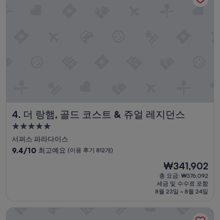
m
해
i
요,
l
(이
y
용
.
후
W
기
o
1,012
u
개)
l
d
d
e
f
더 랑햄, 골드 코스트 & 쥬얼 레지던스
4. 더 랑햄, 골드 코스트 & 쥬얼 레지던스
i
5.0
n
i
성
서퍼스 파라다이스
t
급
10
9.4/10
최고예요
(이용 후기 812개)
e
숙
점
l
현
₩341,902
만
박
y
재
점
총 요금: ₩376,092
s
시
요
세금 및 수수료 포함
중
t
설
금
8월 23일 ~ 8월 24일
9.4
a
₩341,902
점,
y
만트라 온 뷰 호텔
최
a
고