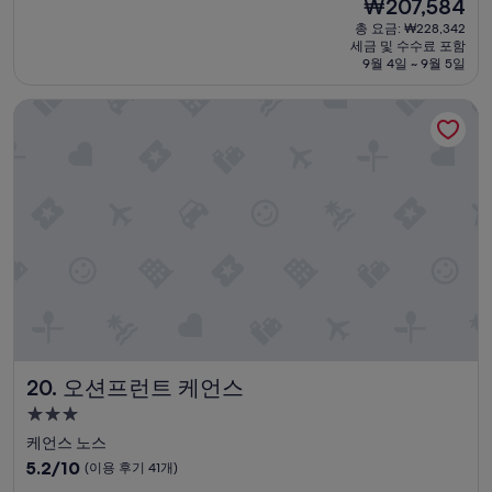
m
현
₩207,584
만
e
샐
박
p
재
점
r
총 요금: ₩228,342
러
시
l
요
세금 및 수수료 포함
중
o
드
i
설
금
9월 4일 ~ 9월 5일
9.0
o
가
m
₩207,584
점,
m
없
e
오션프런트 케언스
매
w
음
n
우
a
.
t
훌
s
가
a
륭
n
공
r
해
o
식
y
요,
t
품
)
(이
s
,
t
용
m
냉
o
후
a
동
a
기
l
식
d
1,005
l
품
j
개)
a
데
o
n
워
i
d
주
n
오션프런트 케언스
20. 오션프런트 케언스
c
는
i
l
것
3.0
n
e
으
g
성
케언스 노스
a
로
c
급
n
10
5.2/10
구
(이용 후기 41개)
o
.
숙
점
색