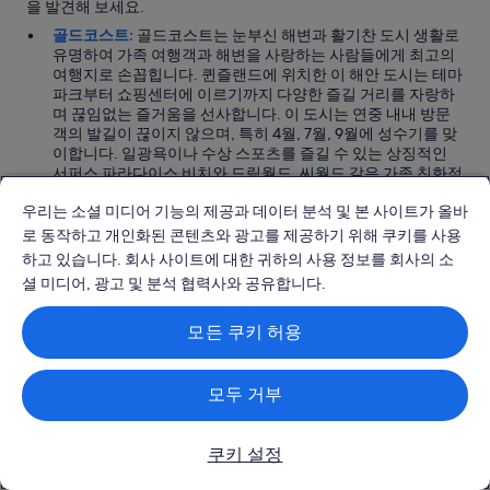
을 발견해 보세요.
골드코스트:
골드코스트는 눈부신 해변과 활기찬 도시 생활로
유명하여 가족 여행객과 해변을 사랑하는 사람들에게 최고의
여행지로 손꼽힙니다. 퀸즐랜드에 위치한 이 해안 도시는 테마
파크부터 쇼핑센터에 이르기까지 다양한 즐길 거리를 자랑하
며 끊임없는 즐거움을 선사합니다. 이 도시는 연중 내내 방문
객의 발길이 끊이지 않으며, 특히 4월, 7월, 9월에 성수기를 맞
이합니다. 일광욕이나 수상 스포츠를 즐길 수 있는 상징적인
서퍼스 파라다이스 비치와 드림월드, 씨월드 같은 가족 친화적
인 테마파크가 대표적인 명소입니다. 휴식과 모험 중 무엇을
우리는 소셜 미디어 기능의 제공과 데이터 분석 및 본 사이트가 올바
원하시든 골드코스트는 평생 잊지 못할 경험을 선사할 것입니
다.
로 동작하고 개인화된 콘텐츠와 광고를 제공하기 위해 쿠키를 사용
브리즈번:
퀸즐랜드의 번화한 주도인 브리즈번은 도시 생활과
하고 있습니다. 회사 사이트에 대한 귀하의 사용 정보를 회사의 소
야외 활동이 매끄럽게 어우러진 활기찬 대도시입니다. 성수기
셜 미디어, 광고 및 분석 협력사와 공유합니다.
인 7월과 12월~1월이 되면 가족 친화적인 분위기와 다양한 문
화적 즐길 거리에 이끌려 많은 방문객이 이곳을 찾습니다. 사
우스뱅크 파크랜드에서 여유롭게 산책을 즐기거나 브리즈번
모든 쿠키 허용
휠에서 멋진 전망을 감상해 보세요. 또한 이 도시에는 최고의
쇼핑가와 아레나 엔터테인먼트 시설이 마련되어 있어 누구나
원하는 즐거움을 찾으실 수 있습니다. 따뜻한 기후와 친절한
모두 거부
현지인들이 맞이해 주는 브리즈번은 퀸즐랜드 여행을 시작하
기에 더할 나위 없이 좋은 거점입니다.
선샤인코스트:
선샤인코스트는 휴식과 야외 활동의 완벽한 조
쿠키 설정
화를 선사하는 그림 같은 도시입니다. 아름다운 해변과 자연의
아름다움으로 잘 알려진 이곳은 가족 여행객과 야외 활동을 즐