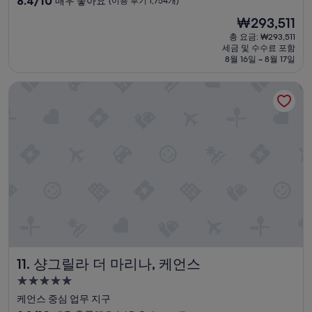
8.4/10
매우 좋아요
(이용 후기 1,754개)
고
숙
점
t
,
현
₩293,511
만
e
박
대
재
점
d
총 요금: ₩293,511
체
시
요
세금 및 수수료 포함
중
r
이
설
금
8월 16일 ~ 8월 17일
8.4
o
용
₩293,511
점,
o
가
샹그릴라 더 마리나, 케언스
매
m
능
우
.
한
좋
L
수
아
o
영
요,
v
장
(이
e
은
용
d
성
후
t
인
기
h
기
1,754
e
준
개)
v
빠
i
른
e
걸
w
음
샹그릴라 더 마리나, 케언스
11. 샹그릴라 더 마리나, 케언스
a
으
n
로
5.0
d
7
성
케언스 중심 업무 지구
f
-
급