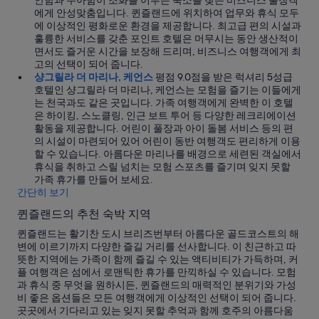
에게 안성맞춤입니다. 퀸즐랜드에 위치하여 업무와 휴식 모두
에 이상적인 평화로운 환경을 제공합니다. 최고급 편의 시설과
훌륭한 서비스를 갖춘 포인트 호텔은 머무시는 동안 생산적이
면서도 즐거운 시간을 보장해 드리며, 비즈니스 여행객에게 최
고의 선택이 되어 줍니다.
샹그릴라 더 마리나, 케언스
평점 9.0점을 받은 럭셔리 5성급
호텔인 샹그릴라 더 마리나, 케언스는 모험을 즐기는 이들에게
는 천국과도 같은 곳입니다. 가족 여행객에게 완벽한 이 호텔
은 하이킹, 스노클링, 인근 보트 투어 등 다양한 레크리에이션
활동을 제공합니다. 어린이 풀장과 아이 돌봄 서비스 등의 편
의 시설이 마련되어 있어 어린이 동반 여행객도 편리하게 이용
할 수 있습니다. 아름다운 마리나를 배경으로 세련된 객실에서
휴식을 취하고 스릴 넘치는 모험 스포츠를 즐기며 잊지 못할
가족 휴가를 만들어 보세요.
간단히 보기
퀸즐랜드의 추천 숙박 지역
퀸즐랜드는 활기찬 도시 브리즈번부터 아름다운 골드코스트의 해
변에 이르기까지 다양한 즐길 거리를 선사합니다. 이 친근하고 따
뜻한 지역에는 가족이 함께 즐길 수 있는 액티비티가 가득하며, 커
플 여행객은 섬에서 로맨틱한 휴가를 만끽하실 수 있습니다. 모험
과 휴식 중 무엇을 원하시든, 퀸즐랜드의 매력적인 분위기와 가성
비 좋은 옵션들은 모든 여행객에게 이상적인 선택이 되어 줍니다.
곳곳에서 기다리고 있는 잊지 못할 추억과 함께 호주의 아름다움