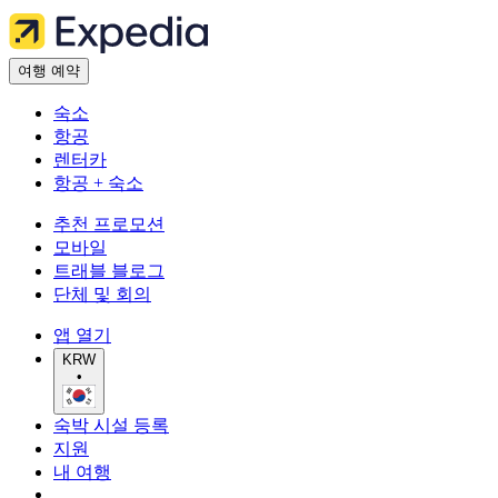
여행 예약
숙소
항공
렌터카
항공 + 숙소
추천 프로모션
모바일
트래블 블로그
단체 및 회의
앱 열기
KRW
•
숙박 시설 등록
지원
내 여행