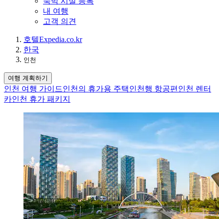
숙박 시설 등록
내 여행
고객 의견
호텔
Expedia.co.kr
한국
인천
여행 계획하기
인천 여행 가이드
인천의 휴가용 주택
인천행 항공편
인천 렌터
카
인천 휴가 패키지