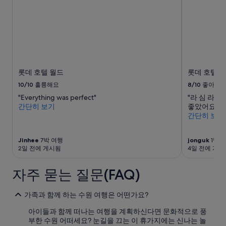
간
이
내
성
인
2
명
1
롯데 호텔 월드
롯데 호텔 
박
10/10
훌륭해요
8/10
좋아요
기
"Everything was perfect"
"라 심 라
준
간단히 보기
좋았어요"
최
간단히 보기
저
가
입
Jinhee
7박 여행
jonguk
1박 
니
2일 전에 게시됨
4일 전에 게시
다.
요
자주 묻는 질문(FAQ)
금
과
예
가족과 함께 하는 수원 여행은 어떤가요?
약
가
아이들과 함께 떠나는 여행을 계획하신다면 문화적으로 풍
능
부한 수원 어떠세요? 눈길을 끄는 이 휴가지에는 신나는 놀
여