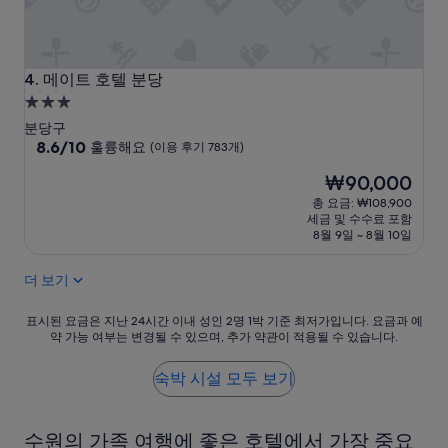
습
.
니
”
다
.
^
메이트 호텔 분당
4. 메이트 호텔 분당
^
3.0
깨
성
끗
분당구
급
10
하
8.6/10
훌륭해요
(이용 후기 783개)
점
고
숙
현
₩90,000
만
친
박
재
점
절
총 요금: ₩108,900
시
요
중
했
세금 및 수수료 포함
설
금
8.6
습
8월 9일 ~ 8월 10일
₩90,000
점,
니
훌
다
더 보기
륭
.
해
다
표
표시된 요금은 지난 24시간 이내 성인 2명 1박 기준 최저가입니다. 요금과 예
요,
음
약 가능 여부는 변경될 수 있으며, 추가 약관이 적용될 수 있습니다.
시
(이
에
된
용
또
요
숙박 시설 모두 보기
후
이
금
기
용
은
783
할
지
개)
의
수원의 가족 여행에 좋은 호텔에서 가장 중요
난