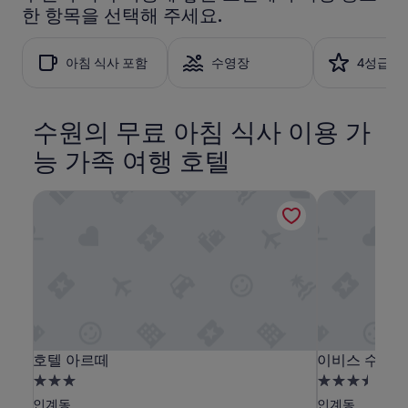
향
한 항목을 선택해 주세요.
24
이
시
있
간
습
아침 식사 포함
수영장
4성급
이
니
내
다
성
!
인
”
수원의 무료 아침 식사 이용 가
2
명
능 가족 여행 호텔
1
박
기
호텔 아르떼
이비스 수원 
준
최
저
가
입
니
다.
요
금
호
호
이
호텔 아르떼
이비스 수원 
호텔 아르떼
이비스 수원 
과
예
텔
텔
비
3.0
3.5
약
아
아
스
성
성
인계동
인계동