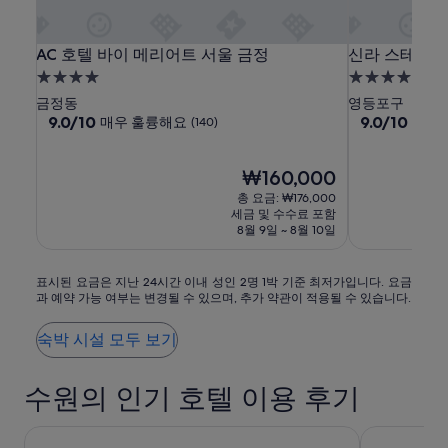
AC
AC
신
AC 호텔 바이 메리어트 서울 금정
신라 스테이 
AC 호텔 바이 메리어트 서울 금정
신라 스테이
호
호
라
4.0
4.0
텔
텔
스
성
성
금정동
영등포구
바
바
테
급
10
급
10
9.0/10
9.0/10
매우 훌륭해요
매우
(140)
점
점
이
이
이
숙
숙
만
만
메
메
구
박
박
점
현
점
₩160,000
리
리
로
시
시
중
재
중
총 요금: ₩176,000
어
어
디
설
설
9.0
요
9.0
세금 및 수수료 포함
트
트
점,
금
지
점,
8월 9일 ~ 8월 10일
매
₩160,000
매
서
서
털
우
우
울
울
단
표
훌
훌
표시된 요금은 지난 24시간 이내 성인 2명 1박 기준 최저가입니다. 요금
금
금
지
과 예약 가능 여부는 변경될 수 있으며, 추가 약관이 적용될 수 있습니다.
시
륭
륭
정
정
역
된
해
해
요
요,
요,
숙박 시설 모두 보기
금
(140)
(1055)
은
수원의 인기 호텔 이용 후기
지
난
24
롯데 호텔 월드
롯데 호텔 
시