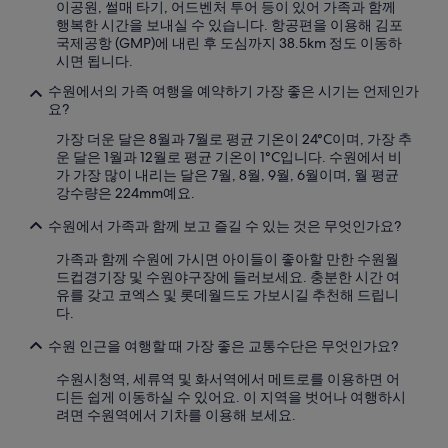
이공원, 썰매 타기, 어드벤처 투어 등이 있어 가족과 함께
부
행복한 시간을 보내실 수 있습니다. 항공편을 이용해 김포
는
국제공항 (GMP)에 내린 후 도심까지 38.5km 정도 이동하
변
시면 됩니다.
경
될
수원에서의 가족 여행을 예약하기 가장 좋은 시기는 언제인가
수
요?
있
가장 더운 달은 8월과 7월로 평균 기온이 24°C이며, 가장 추
으
운 달은 1월과 12월로 평균 기온이 1°C입니다. 수원에서 비
며,
가 가장 많이 내리는 달은 7월, 8월, 9월, 6월이며, 월 평균
추
강수량은 224mm예요.
가
약
수원에서 가족과 함께 보고 즐길 수 있는 것은 무엇인가요?
관
이
가족과 함께 수원에 가시면 아이들이 좋아할 만한 수원월
적
드컵경기장 및 수원야구장에 들러보세요. 충분한 시간 여
용
유를 갖고 코엑스 및 롯데월드도 가보시길 추천해 드립니
될
다.
수
있
수원 인근을 여행할 때 가장 좋은 교통수단은 무엇인가요?
습
니
수원시청역, 세류역 및 화서역에서 메트로를 이용하면 어
다.
디든 쉽게 이동하실 수 있어요. 이 지역을 벗어나 여행하시
려면 수원역에서 기차를 이용해 보세요.