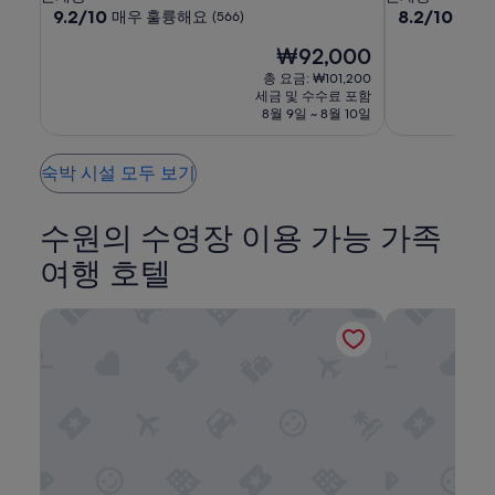
가
르
르
수
급
10
급
10
9.2/10
8.2/10
매우 훌륭해요
매우
(566)
능
점
점
떼
떼
원
숙
숙
여
현
₩92,000
만
만
앰
부
박
박
재
점
점
총 요금: ₩101,200
는
배
시
시
요
중
중
세금 및 수수료 포함
변
서
설
금
설
9.2
8.2
8월 9일 ~ 8월 10일
경
₩92,000
점,
더
점,
될
매
매
수
숙박 시설 모두 보기
우
우
있
훌
좋
으
륭
아
며,
수원의 수영장 이용 가능 가족
해
요,
추
요,
(1001)
가
여행 호텔
(566)
약
관
아미 부티크 호텔, 용인
AC 호텔 바이
이
적
용
될
수
있
습
니
다.