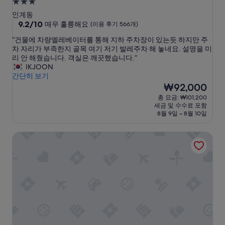
3.0
성
인계동
급
10
9.2/10
매우 훌륭해요
(이용 후기 566개)
점
숙
“
“건물에 차량엘레베이터를 통해 지하 주차장이 있는듯 하지만 주
만
박
건
차 자리가 부족한지 골목 여기 저기 발레주차 해 놓네요. 설명을 미
점
시
물
리 안 해줬습니다. 객실은 깨끗했습니다.”
중
에
IKJOON
설
9.2
차
간단히 보기
점,
량
현
₩92,000
매
엘
재
우
총 요금: ₩101,200
레
요
훌
세금 및 수수료 포함
베
금
륭
8월 9일 ~ 8월 10일
이
₩92,000
해
터
요,
이비스 수원 앰배서더
를
(이
통
용
해
후
지
기
하
566
주
개)
차
장
이
있