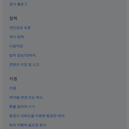
수원의 인/여관
공식 블로그
수원의 모텔
정책
수원의 트리하우스
개인정보 보호
수원의 포우사다
수원의 웨딩 호텔
쿠키 정책
수원의 사우나가 있는 호텔
이용약관
수원의 수영장이 있는 호텔
법적 정보/연락처
수원시청역의 아파트
콘텐츠 지침 및 신고
수원의 B&B
지원
수원의 홀리데이 파크
지원
수원 호텔
수원의 스파가 있는 리조트 및 호텔
예약을 변경 또는 취소
수원의 2성급 호텔
환불 절차와 시기
수원의 리조트
항공사 크레딧을 이용해 항공편 예약
수원의 주차 가능 호텔
해외 여행에 필요한 문서