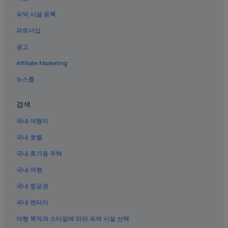
수원시청역의 레지던스
숙박 시설 등록
수원의 간이 주방이 있는 호텔
파트너십
수원의 아파트식 호텔
광고
수원의 워터파크 호텔
Affiliate Marketing
팔달구 호텔
수원의 Hilton Hotels
뉴스룸
수원의 카지노 호텔
검색
영통구의 5성급 호텔
국내 여행지
수원의 금연 호텔
국내 호텔
수원의 비즈니스 호텔
국내 휴가용 주택
수원의 4성급 호텔
국내 여행
수원시청역 근처 호텔
효원 공원 근처 호텔
국내 항공권
인계동의 3성급 호텔
국내 렌터카
인계동의 4성급 호텔
여행 목적과 스타일에 따라 숙박 시설 선택