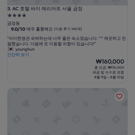
놓
AC 호텔 바이 메리어트 서울 금정
네
3. AC 호텔 바이 메리어트 서울 금정
요
4.0
.
성
금정동
설
급
10
9.0/10
매우 훌륭해요
(이용 후기 140개)
명
점
숙
을
“
“아이한명괸 숙박하는데 너무 좋은 숙소였습니다. ^^ 깨끗하고 친
만
미
박
아
절했습니다. 다음에 또 이용할 의향이 있습니다!”
점
리
시
이
younghun
중
안
한
간단히 보기
설
9.0
해
명
현
₩160,000
점,
줬
괸
재
매
총 요금: ₩176,000
습
숙
요
우
세금 및 수수료 포함
니
박
금
훌
8월 9일 ~ 8월 10일
다
하
₩160,000
륭
.
는
해
객
메이트 호텔 분당
데
요,
실
너
(이
은
무
용
깨
좋
후
끗
은
기
했
숙
140
습
소
개)
니
였
다