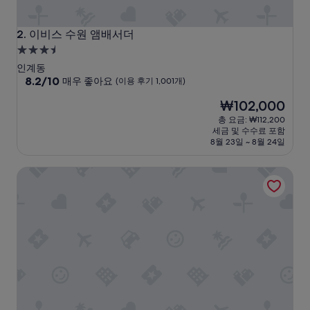
는
듯
하
이비스 수원 앰배서더
2. 이비스 수원 앰배서더
지
3.5
만
성
주
인계동
급
10
차
8.2/10
매우 좋아요
(이용 후기 1,001개)
점
자
숙
현
₩102,000
만
리
박
재
점
가
총 요금: ₩112,200
시
요
중
부
세금 및 수수료 포함
설
금
8.2
족
8월 23일 ~ 8월 24일
₩102,000
점,
한
매
지
AC 호텔 바이 메리어트 서울 금정
우
골
좋
목
아
여
요,
기
(이
저
용
기
후
발
기
레
1,001
주
개)
차
해