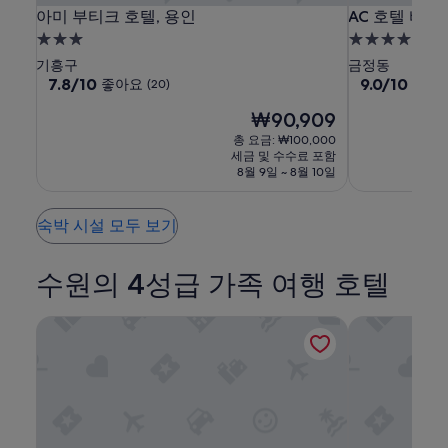
아
아
AC
아미 부티크 호텔, 용인
AC 호텔 바이
아미 부티크 호텔, 용인
AC 호텔 바이
호
미
미
3.0
4.0
텔
부
부
성
성
기흥구
금정동
바
티
티
급
10
급
10
7.8/10
9.0/10
좋아요
매우
(20)
점
점
이
크
크
숙
숙
현
₩90,909
만
만
메
호
호
박
박
재
점
점
총 요금: ₩100,000
리
텔,
텔,
시
시
요
중
중
세금 및 수수료 포함
어
용
용
설
금
설
7.8
9.0
8월 9일 ~ 8월 10일
₩90,909
트
인
점,
인
점,
좋
매
서
숙박 시설 모두 보기
아
우
울
요,
훌
금
(20)
륭
수원의 4성급 가족 여행 호텔
정
해
요,
(140)
AC 호텔 바이 메리어트 서울 금정
신라 스테이 