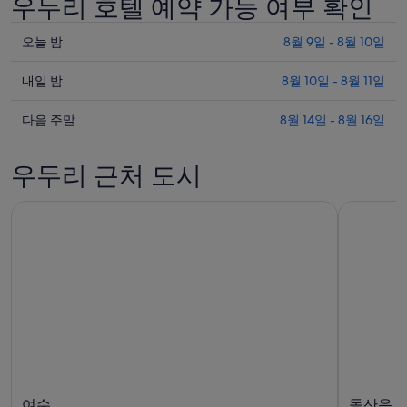
우두리 호텔 예약 가능 여부 확인
니
다.
오
오늘 밤
8월 9일 - 8월 10일
늘
내
밤
내일 밤
8월 10일 - 8월 11일
일
우
다
밤
다음 주말
8월 14일 - 8월 16일
두
음
우
리
주
두
의
우두리 근처 도시
말
리
요
우
의
금
두
요
확
리
금
인
의
확
(숙
요
인
박
금
(숙
기
확
박
간:
인
기
8
(숙
월
간:
박
9
8
일
월
기
여수
돌산읍