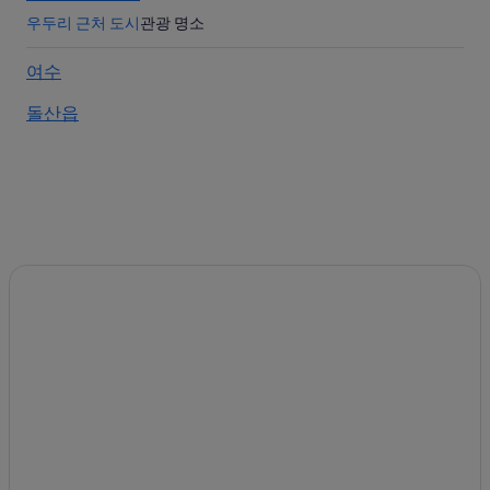
종포의 3성급 호텔
우두리 근처 도시
관광 명소
무술목 호텔
여수
오동도 분수 근처 호텔
돌산읍
무술목의 빌라
만성리 검은모래해변 근처 호텔
우두리의 Independent 호텔
종포의 4성급 호텔
우두리의 3성급 호텔
우두리의 캐러밴 파크
골프프라자 근처 호텔
국동의 Independent 호텔
우두리 호텔
종포의 사우나가 있는 호텔
국동의 아침 식사 제공 호텔
신월동의 아침 식사 제공 호텔