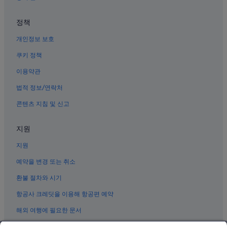
무술목의 게스트하우스
정책
무술목의 5성급 호텔
개인정보 보호
여수 엑스포역의 호스텔
쿠키 정책
여수 엑스포역의 콘도
이용약관
신월동의 3성급 호텔
여수 호텔
법적 정보/연락처
하멜등대 근처 호텔
콘텐츠 지침 및 신고
국동의 반려동물 동반 가능 호텔
지원
국동의 2성급 호텔
지원
예약을 변경 또는 취소
환불 절차와 시기
항공사 크레딧을 이용해 항공편 예약
해외 여행에 필요한 문서