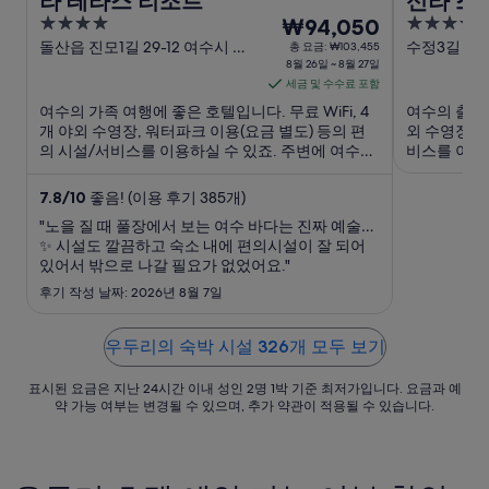
라 테라스 리조트
신라 스
4
8
4
₩94,050
out
월
out
돌산읍 진모1길 29-12 여수시 전
수정3길 8
총 요금: ₩103,455
라남도
8월 26일 ~ 8월 27일
of
of
26
세금 및 수수료 포함
5
5
일
여수의 가족 여행에 좋은 호텔입니다. 무료 WiFi, 4
여수의 출장 
부
개 야외 수영장, 워터파크 이용(요금 별도) 등의 편
외 수영장, 
터
의 시설/서비스를 이용하실 수 있죠. 주변에 여수예
비스를 이용하
8
술랜드 미디어아트 조각공원, 여수해상케이블카 같
청결한 객실
월
은 인기 명소가 있어 관광을 즐기기에도 좋아요.
있습니다. 
7.8
/
10
좋음! (이용 후기 385개)
공원 같은 인
27
"노을 질 때 풀장에서 보는 여수 바다는 진짜 예술…
일
✨ 시설도 깔끔하고 숙소 내에 편의시설이 잘 되어
까
있어서 밖으로 나갈 필요가 없었어요."
지
후기 작성 날짜: 2026년 8월 7일
요
금
우두리의 숙박 시설 326개 모두 보기
은
1
표시된 요금은 지난 24시간 이내 성인 2명 1박 기준 최저가입니다. 요금과 예
박
약 가능 여부는 변경될 수 있으며, 추가 약관이 적용될 수 있습니다.
당
₩94,050
입