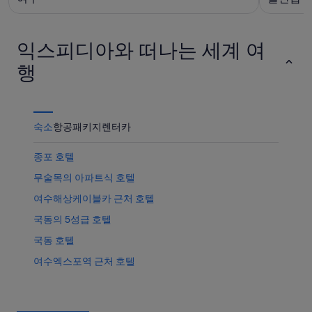
-
10
간:
8
일
8
월
-
월
익스피디아와 떠나는 세계 여
10
8
14
행
일)
월
일
11
-
일)
8
월
숙소
항공
패키지
렌터카
16
일)
종포 호텔
무술목의 아파트식 호텔
여수해상케이블카 근처 호텔
국동의 5성급 호텔
국동 호텔
여수엑스포역 근처 호텔
신월동의 Independent 호텔
여수 엑스포역의 리조트