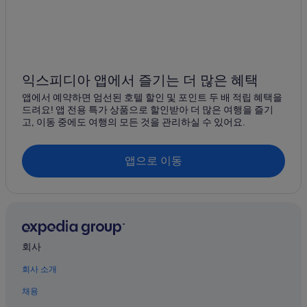
종포해양공원 근처 호텔
우두리의 개인 별장
무술목의 펜션
이순신장군 기념비 근처 호텔
익스피디아 앱에서 즐기는 더 많은 혜택
진남체육공원 근처 호텔
앱에서 예약하면 엄선된 호텔 할인 및 포인트 두 배 적립 혜택을
드려요! 앱 전용 특가 상품으로 할인받아 더 많은 여행을 즐기
우두리의 모텔
고, 이동 중에도 여행의 모든 것을 관리하실 수 있어요.
여수 엑스포역의 아파트
여수 엑스포역의 아파트식 호텔
앱으로 이동
여수 아쿠아플라넷 근처 호텔
무술목의 캐러밴 파크
이순신 광장 근처 호텔
국동의 3성급 호텔
회사
국동의 4성급 호텔
회사 소개
돌산공원 근처 호텔
채용
해양수산과학관 근처 호텔