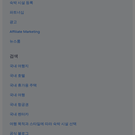
숙박 시설 등록
국동의 부티크 호텔
파트너십
여수 엑스포역의 모텔
광고
우두리의 4성급 호텔
Affiliate Marketing
돌산대교 근처 호텔
뉴스룸
오동도 근처 호텔
여수 엑스포역의 게스트하우스
검색
자산 공원 근처 호텔
국내 여행지
여수 엑스포역의 펜션
국내 호텔
여수 엑스포역 근처 호텔
국내 휴가용 주택
무술목의 콘도
국내 여행
여수 국제 파빌리온 근처 호텔
국내 항공권
엑스포 과학공원 근처 호텔
국내 렌터카
우두리의 펜션
여수예술랜드 미디어아트 조각공원 근처 호텔
여행 목적과 스타일에 따라 숙박 시설 선택
신월동의 골프 호텔
공식 블로그