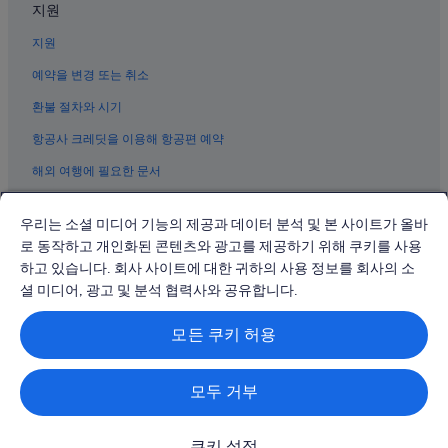
지원
여수의 펜션
지원
여수의 료칸
여수의 모텔
예약을 변경 또는 취소
이순신장군 기념비 근처 호텔
환불 절차와 시기
여수의 하우스보트
항공사 크레딧을 이용해 항공편 예약
국동의 2성급 호텔
해외 여행에 필요한 문서
여수의 콘도
우리는 소셜 미디어 기능의 제공과 데이터 분석 및 본 사이트가 올바
여수 엑스포역의 펜션
로 동작하고 개인화된 콘텐츠와 광고를 제공하기 위해 쿠키를 사용
오천동의 게스트하우스
하고 있습니다. 회사 사이트에 대한 귀하의 사용 정보를 회사의 소
© 2026 Expedia, Inc., Expedia Group 계열사. All rights reserved.
우두리의 3성급 호텔
Expedia 및 비행기 로고는 Expedia, Inc.의 상표 또는 등록 상표입니다.
셜 미디어, 광고 및 분석 협력사와 공유합니다.
분쟁 해결: 전화: 02-3480-0118, 이메일: travel@support.expedia.co.kr
오동도 분수 근처 호텔
트래블파트너익스체인지코리아 주식회사. 사업자등록번호: 821-88-01025
모든 쿠키 허용
익스피디아트래블코리아 주식회사, 서울특별시 종로구 종로5길 7(청진동).
종포의 4성급 호텔
사업자등록번호: 724-86-00245.
관광사업자등록번호: 제2016-000008호, 통신판매업신고번호: 2015-서울
신월동의 반려동물 동반 가능 호텔
종로-1091, 대표이사: 정경륜
모두 거부
국동의 부티크 호텔
돌산공원 근처 호텔
쿠키 설정