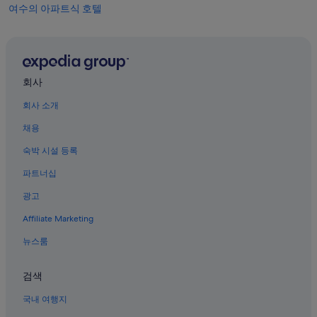
여수의 아파트식 호텔
여수 국제 파빌리온 근처 호텔
국동의 아침 식사 제공 호텔
우두리의 캐러밴 파크
회사
오천동의 개인 별장
회사 소개
여수엑스포역 근처 호텔
채용
국동 호텔
숙박 시설 등록
국동의 Independent 호텔
파트너십
국동의 5성급 호텔
광고
여수해상케이블카 근처 호텔
Affiliate Marketing
자산 공원 근처 호텔
오천동의 3성급 호텔
뉴스룸
하멜등대 근처 호텔
검색
골프프라자 근처 호텔
국내 여행지
우두리의 개인 별장