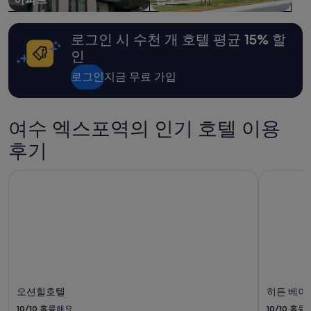
로그인 시 수천 개 호텔 평균 15% 할
인
로그인
지금 무료 가입
여수 엑스포역의 인기 호텔 이용
후기
오션힐호텔
히든 베이
오션힐호텔
히든 베이
10/10
훌륭해요
10/10
훌륭