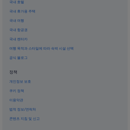
국내 호텔
오천동의 펜션
국내 휴가용 주택
우두리 호텔
국내 여행
우두리의 Independent 호텔
여수 엑스포역의 호스텔
국내 항공권
종포 호텔
국내 렌터카
돌산대교 근처 호텔
여행 목적과 스타일에 따라 숙박 시설 선택
신월동의 사우나가 있는 호텔
공식 블로그
오동도 근처 호텔
정책
종포의 3성급 호텔
개인정보 보호
자내리의 펜션
엑스포 과학공원 근처 호텔
쿠키 정책
자내리의 콘도
이용약관
여수 엑스포역의 아파트
법적 정보/연락처
자내리의 개인 별장
콘텐츠 지침 및 신고
여수 엑스포역의 게스트하우스