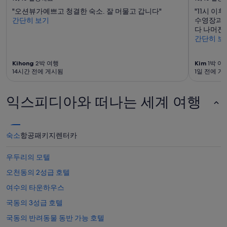
"오션뷰가예쁘고 청결한 숙소. 잘 머물고 갑니다"
"11시 
간단히 보기
수영장과 
다 나머진
간단히 보
Kihong
2박 여행
Kim
1박 여
14시간 전에 게시됨
1일 전에 게
익스피디아와 떠나는 세계 여행
숙소
항공
패키지
렌터카
우두리의 모텔
오천동의 2성급 호텔
여수의 타운하우스
국동의 3성급 호텔
국동의 반려동물 동반 가능 호텔