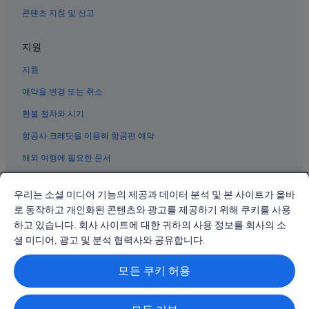
쑹산의 아침 식사 제공 호텔
콘텐츠 지침 및 신고
타이베이 101 근처 호텔
브리즈 센터 근처 호텔
지원
대만 미니어처 박물관 근처 호텔
지원
스린 야시장 근처 호텔
예약을 변경 또는 취소
타이베이 동구 근처 호텔
환불 절차와 시기
항공사 크레딧을 이용해 항공편 예약
해외 여행에 필요한 문서
우리는 소셜 미디어 기능의 제공과 데이터 분석 및 본 사이트가 올바
로 동작하고 개인화된 콘텐츠와 광고를 제공하기 위해 쿠키를 사용
하고 있습니다. 회사 사이트에 대한 귀하의 사용 정보를 회사의 소
© 2026 Expedia, Inc., Expedia Group 계열사. All rights reserved.
Expedia 및 비행기 로고는 Expedia, Inc.의 상표 또는 등록 상표입니다.
셜 미디어, 광고 및 분석 협력사와 공유합니다.
분쟁 해결: 전화: 02-3480-0118, 이메일: travel@support.expedia.co.kr
트래블파트너익스체인지코리아 주식회사. 사업자등록번호: 821-88-01025
모든 쿠키 허용
익스피디아트래블코리아 주식회사, 서울특별시 종로구 종로5길 7(청진동).
사업자등록번호: 724-86-00245.
관광사업자등록번호: 제2016-000008호, 통신판매업신고번호: 2015-서울
종로-1091, 대표이사: 정경륜