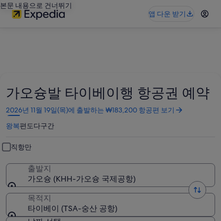
본문 내용으로 건너뛰기
앱 다운 받기
가오슝발 타이베이행 항공권 예약
새
2026년 11월 19일(목)에 출발하는 ₩183,200 항공편 보기
창
왕복
편도
다구간
에
서
열
직항만
림
출발지
가오슝 (KHH-가오슝 국제공항)
목적지
타이베이 (TSA-숭산 공항)