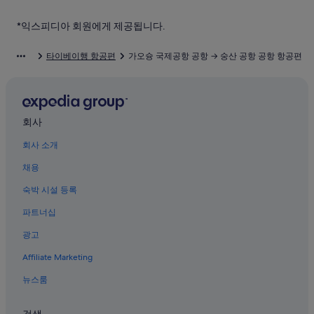
타이베이의 럭셔리 호텔
타이베이 아레나역 근처 호텔
*익스피디아 회원에게 제공됩니다.
다안의 5성급 호텔
타이베이행 항공편
가오슝 국제공항 공항 → 숭산 공항 공항 항공편
쑹산의 사우나가 있는 호텔
타이베이의 저렴한 호텔
타이베이의 전자레인지 구비 호텔
회사
쑹산의 WiFi 제공 호텔
회사 소개
스린 호텔
채용
신이의 수영장이 있는 호텔
쑹산의 5성급 호텔
숙박 시설 등록
쑹산의 수영장이 있는 호텔
파트너십
쑹산 문화창조공원 근처 호텔
광고
타이베이의 반려동물 동반 가능 호텔
Affiliate Marketing
타이베이의 인/여관
뉴스룸
중산의 허니문 리조트 및 호텔