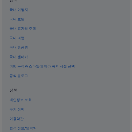
검색
타이베이의 콘도
다퉁의 5성급 호텔
국내 여행지
타이베이의 아파트식 호텔
국내 호텔
시먼딩 호텔
국내 휴가용 주택
중산의 5성급 호텔
국내 여행
타이베이 호텔
국내 항공권
지앙궈 꽃 & 옥시장 근처 호텔
국내 렌터카
쑹산의 가족 여행 호텔
여행 목적과 스타일에 따라 숙박 시설 선택
시먼딩의 저렴한 호텔
공식 블로그
타이베이의 허니문 리조트 및 호텔
중산의 3성급 호텔
정책
타이베이의 비즈니스 호텔
개인정보 보호
타이베이의 온수 욕조가 있는 호텔
쿠키 정책
타이베이시 북문 근처 호텔
이용약관
숭산 공항 근처 호텔
법적 정보/연락처