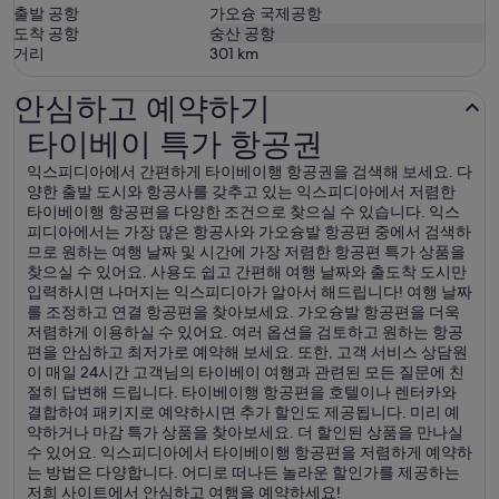
출발 공항
가오슝 국제공항
도착 공항
숭산 공항
거리
301
km
안심하고 예약하기
타이베이 특가 항공권
타이베이 특가 항공권
익스피디아에서 간편하게 타이베이행 항공권을 검색해 보세요. 다
양한 출발 도시와 항공사를 갖추고 있는 익스피디아에서 저렴한
타이베이행 항공편을 다양한 조건으로 찾으실 수 있습니다. 익스
피디아에서는 가장 많은 항공사와 가오슝발 항공편 중에서 검색하
므로 원하는 여행 날짜 및 시간에 가장 저렴한 항공편 특가 상품을
찾으실 수 있어요. 사용도 쉽고 간편해 여행 날짜와 출도착 도시만
입력하시면 나머지는 익스피디아가 알아서 해드립니다! 여행 날짜
를 조정하고 연결 항공편을 찾아보세요. 가오슝발 항공편을 더욱
저렴하게 이용하실 수 있어요. 여러 옵션을 검토하고 원하는 항공
편을 안심하고 최저가로 예약해 보세요. 또한, 고객 서비스 상담원
이 매일 24시간 고객님의 타이베이 여행과 관련된 모든 질문에 친
절히 답변해 드립니다. 타이베이행 항공편을 호텔이나 렌터카와
결합하여 패키지로 예약하시면 추가 할인도 제공됩니다. 미리 예
약하거나 마감 특가 상품을 찾아보세요. 더 할인된 상품을 만나실
수 있어요. 익스피디아에서 타이베이행 항공편을 저렴하게 예약하
는 방법은 다양합니다. 어디로 떠나든 놀라운 할인가를 제공하는
저희 사이트에서 안심하고 여행을 예약하세요!