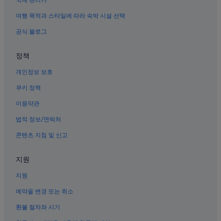
국내 렌터카
라스베이거스의 4성급 호텔
여행 목적과 스타일에 따라 숙박 시설 선택
파라다이스의 아파트
벨라지오 현대미술관 근처 호텔
공식 블로그
라스베이거스의 아침 식사 제공 호텔
정책
라스베이거스의 MGM 호텔
개인정보 보호
라스베이거스의 발코니가 있는 호텔
쿠키 정책
라스베이거스 호텔
이용약관
라스베이거스 스트립의 골프 호텔
법적 정보/연락처
파라다이스의 전자레인지 구비 호텔
Mgm 그랜드 카지노 근처 호텔
콘텐츠 지침 및 신고
파라다이스의 하우스보트
지원
파라다이스의 워터파크 호텔
지원
파라다이스의 콘도
예약을 변경 또는 취소
환불 절차와 시기