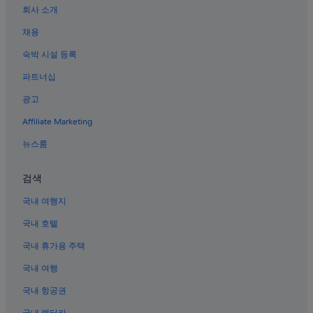
라스베이거스의 리조트
회사 소개
얼리전트 스타디움 근처 호텔
채용
벨라지오 컨서버토리 & 보태니컬 가든스 근처 호텔
숙박 시설 등록
Mgm Grand 모노레일 역의 하우스보트
파트너십
라스베이거스의 가족 여행 호텔
광고
파라다이스의 아파트식 호텔
Affiliate Marketing
이스트 오브 더 스트립의 5성급 호텔
뉴스룸
파라다이스의 웨딩 호텔
라스베이거스의 Las Vegas Sands 호텔
검색
비너스 풀 클럽 근처 호텔
국내 여행지
파라다이스의 반려동물 동반 가능 호텔
국내 호텔
이스트 오브 더 스트립의 골프 호텔
국내 휴가용 주택
파라다이스의 허니문 리조트 및 호텔
국내 여행
발리 하이 골프클럽 근처 호텔
국내 항공권
라스베이거스 네바다 대학교 근처 호텔