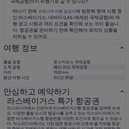
국제공항)까지 비행기로 갈 수 있나요?
떠나기 전에
에 방문해 현재 시행 중
코로나19 여행 길잡이
인 라스베이거스, 네바다 (LAS-매캐런 국제공항)의 여
행 권고 사항과 격리 요건을 확인해 보는 것이 좋습니
다. 항공권을 준비하기 전에 확인해야 최악의 상황을
피하실 수 있어요.
여행 정보
출발 공항
로스카보스 국제공항
도착 공항
해리 리드 국제공항
거리
1520
km
평균 비행 시간
3시간 35분
안심하고 예약하기
라스베이거스 특가 항공권
라스베이거스 특가 항공권
익스피디아에서 간편하게 라스베이거스행 항공권을 검색해 보세
요. 다양한 출발 도시와 항공사를 갖추고 있는 익스피디아에서 저
렴한 라스베이거스행 항공편을 다양한 조건으로 찾으실 수 있습니
다. 익스피디아에서는 가장 많은 항공사와 산호세 델 카보발 항공
편 중에서 검색하므로 원하는 여행 날짜 및 시간에 가장 저렴한 항