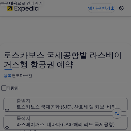
본문 내용으로 건너뛰기
앱 다운 받기
로스카보스 국제공항발 라스베이
거스행 항공권 예약
왕복
편도
다구간
직항만
출발지
로스카보스 국제공항 (SJD), 산호세 델 카보, 바하칼
목적지
라스베이거스, 네바다 (LAS-해리 리드 국제공항)