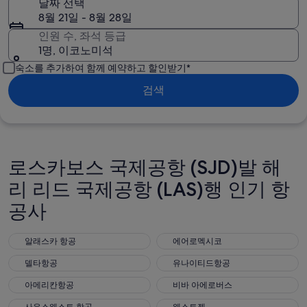
날짜 선택
8월 21일 - 8월 28일
인원 수, 좌석 등급
1명, 이코노미석
숙소를 추가하여 함께 예약하고 할인받기*
검색
로스카보스 국제공항 (SJD)발 해
리 리드 국제공항 (LAS)행 인기 항
공사
알래스카 항공
에어로멕시코
알래스카 항공
에어로멕시코
델타항공
유나이티드항공
델타항공
유나이티드항공
아메리칸항공
비바 아에로버스
아메리칸항공
비바 아에로버스
사우스웨스트 항공
웨스트젯