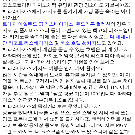
코스모폴리탄 카지노처럼 유명한 관광 명소에도 가보셔야죠.
파라다이스에서 카지노를 즐기기에 가장 좋은 숙소는 어디
인가요?
트레저 아일랜드 TI 라스베이거스, 핸드리튼 컬렉션
의 경우 카
지노 및 풀서비스 스파 등이 마련되어 있는 최고의 리조트입니
다. 카지노를 즐기기에 좋은 또 다른 숙박 시설로는
더 베네치
안 리조트 라스베이거스
및
룩소 호텔 & 카지노
도 있어요.
파라다이스에서 게임을 즐길 수 있는 호텔은 몇 개 있나요?
파라다이스에 있는 카지노 게임장 근처의 익스피디아 숙박 시
설 4641개 중 한 곳에서 승리의 큰 기쁨을 얻어 보세요.
파라다이스 카지노 여행은 언제 가야 할까요?
많은 시간을 실내에서 보내며 휴가를 즐기실 수 있지만, 이 지
역을 더 폭넓게 구경하시려면 현지 날씨 예보를 알아보는 것이
좋습니다. 가장 더운 달은 7월과 8월로 평균 기온이 31°C이며,
가장 추운 달은 12월과 1월로 평균 기온이 10°C입니다. 파라다
이스의 연평균 강수량은 119mm입니다.
파라다이스의 즐길거리로는 무엇이 있나요?
상금을 탔다면 미라클 마일 숍스, 크리스탈 앳 시티 센터 또는
링크 프롬나드에 가서 쇼핑을 즐기셔야죠. 엔터테인먼트 시설,
라이브 음악 공연장 등으로 유명한 파라다이스에서는 MGM
그랜드 카지노, 더 코스모폴리탄 카지노 및 스피어 같은 문화