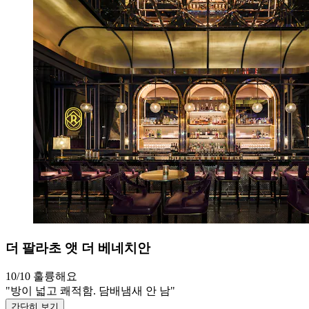
더 팔라초 앳 더 베네치안
10/10
훌륭해요
"방이 넓고 쾌적함. 담배냄새 안 남"
간단히 보기