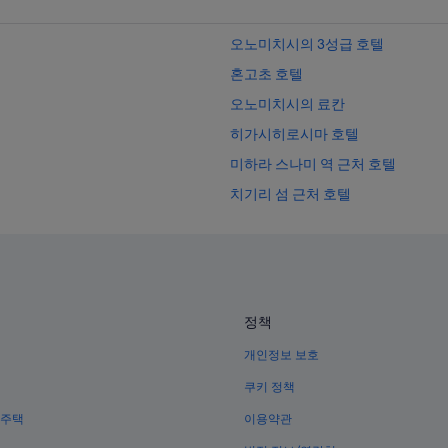
오노미치시의 3성급 호텔
혼고초 호텔
오노미치시의 료칸
히가시히로시마 호텔
미하라 스나미 역 근처 호텔
치기리 섬 근처 호텔
오쿠노시마 섬의 4성급 호텔
오쿠노시마 섬의 아침 식사 제공 호
다케하라 타다노우미 역 근처 호텔
시라다키 산 근처 호텔
정책
다케하라 아키나가하마 역의 게스
개인정보 보호
다케하라 요시나 역 근처 호텔
쿠키 정책
미하라시 호텔
 주택
이용약관
오노미치시의 스파가 있는 리조트 