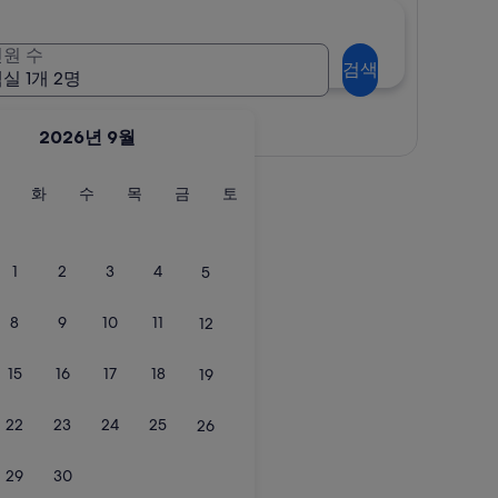
원 수
검색
실 1개 2명
지도로 보기
2026년 9월
월
화
수
목
금
토
화
수
목
금
토
요
요
요
요
요
요
일
일
일
일
일
일
1
2
3
4
5
8
9
10
11
12
15
16
17
18
19
22
23
24
25
26
29
30