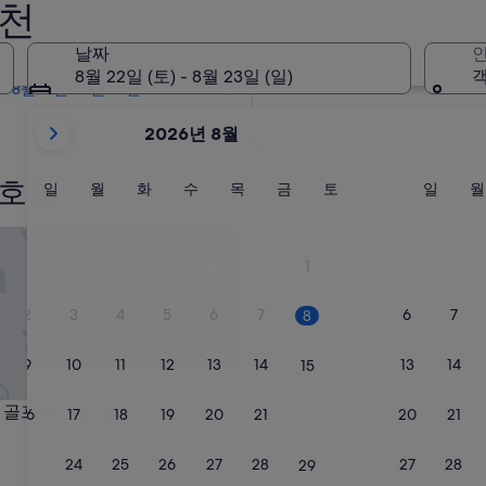
추천
내일
8월 9일 - 8월 10일
날짜
인
2주 이내
8월 22일 (토) - 8월 23일 (일)
객
8월 21일 - 8월 23일
현
2026년 8월
재
2026
 호텔
August
일
월
화
수
목
금
토
일
일
월
화
수
목
금
토
일
월
요
요
요
요
요
요
요
요
및
일
일
일
일
일
일
일
일
2026
프 리조트 빌라
September
1
이
표
2
3
4
5
6
7
6
7
8
시
되
9
10
11
12
13
14
13
14
15
고
있
프 리조트 빌라
치 골프 리조트 빌라
16
17
18
19
20
21
20
21
22
습
니
23
24
25
26
27
28
27
28
29
다.