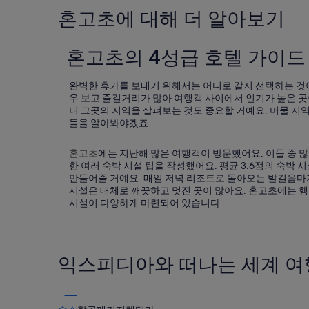
や
혼고초에 대해 더 알아보기
恋
人
同
혼고초의 4성급 호텔 가이드
士
以
外
완벽한 휴가를 보내기 위해서는 어디로 갈지 선택하는 것
で
우 보고 즐길거리가 많아 여행객 사이에서 인기가 높은 곳
は
니 그곳의 지역을 살펴보는 것도 중요할 거예요. 머물 지역
、
들을 알아봐야겠죠.
ト
イ
혼고초
에는 지난해 많은 여행객이 방문했어요. 이들 중 
レ
한 여러 숙박 시설 팁을 작성했어요. 평균 3.6점의 숙박
と
만들어줄 거예요. 매일 저녁 리조트로 돌아오는 발걸음마저
お
시설은 대체로 깨끗하고 멋진 곳이 많아요. 혼고초에는 
風
시설이 다양하게 마련되어 있습니다.
呂
は
１
つ
な
익스피디아와 떠나는 세계 여
の
で
そ
れ