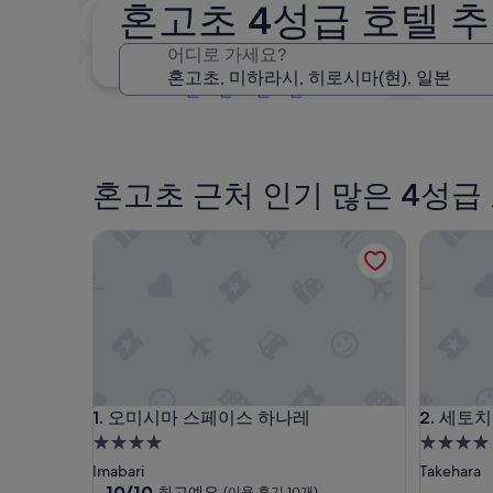
혼고초 4성급 호텔 
오늘 밤
8월 8일 - 8월 9일
어디로 가세요?
다음 주말
8월 14일 - 8월 16일
혼고초 근처 인기 많은 4성급
오미시마 스페이스 하나레
세토치 골
오미시마 스페이스 하나레
세토치 골
1. 오미시마 스페이스 하나레
2. 세토
4.0
4.0
성
성
Imabari
Takehara
급
10
급
10/10
최고예요
(이용 후기 10개)