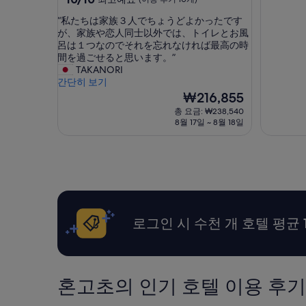
점
숙
숙
“
“私たちは家族３人でちょうどよかったです
만
박
박
私
が、家族や恋人同士以外では、トイレとお風
점
시
시
た
呂は１つなのでそれを忘れなければ最高の時
중
ち
間を過ごせると思います。”
설
설
10.0
は
TAKANORI
점,
家
간단히 보기
최
族
현
₩216,855
고
３
재
예
총 요금: ₩238,540
人
요
요,
8월 17일 ~ 8월 18일
で
금
(이
ち
₩216,855
용
ょ
후
う
기
ど
10
よ
개)
か
っ
로그인 시 수천 개 호텔 평균 
た
で
す
が
、
혼고초의 인기 호텔 이용 후기
家
族