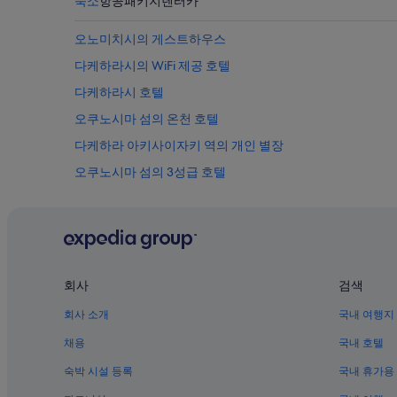
숙소
항공
패키지
렌터카
を
忘
오노미치시의 게스트하우스
れ
な
다케하라시의 WiFi 제공 호텔
け
다케하라시 호텔
れ
ば
오쿠노시마 섬의 온천 호텔
最
高
다케하라 아키사이자키 역의 개인 별장
の
오쿠노시마 섬의 3성급 호텔
時
間
미하라시의 펜션
を
過
오노미치시의 캡슐 호텔
ご
오쿠노시마 섬 독가스 박물관 근처 호텔
せ
る
오쿠노시마 섬의 수영장이 있는 호텔
と
회사
검색
思
오사키카미지마정의 게스트하우스
회사 소개
국내 여행지
い
오노미치시의 럭셔리 호텔
ま
채용
국내 호텔
す
다케하라 역 근처 호텔
。
숙박 시설 등록
국내 휴가용
”
인노시마의 3성급 호텔