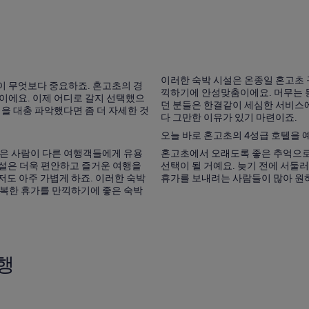
이러한 숙박 시설은 온종일 혼고초 
이 무엇보다 중요하죠. 혼고초의 경
끽하기에 안성맞춤이에요. 머무는 
이에요. 이제 어디로 갈지 선택했으
던 분들은 한결같이 세심한 서비스
을 대충 파악했다면 좀 더 자세한 것
다 그만한 이유가 있기 마련이죠.
오늘 바로 혼고초의 4성급 호텔을 
많은 사람이 다른 여행객들에게 유용
혼고초에서 오래도록 좋은 추억으로
 시설은 더욱 편안하고 즐거운 여행을
선택이 될 거예요. 늦기 전에 서둘
도 아주 가볍게 하죠. 이러한 숙박
휴가를 보내려는 사람들이 많아 원하
행복한 휴가를 만끽하기에 좋은 숙박
행