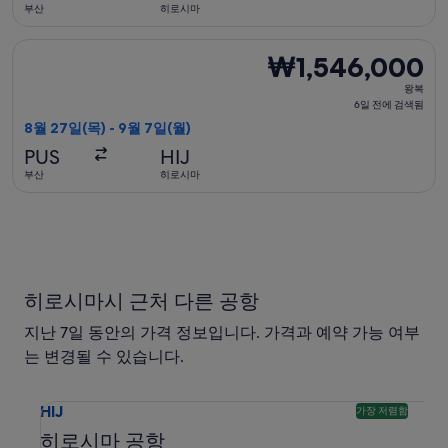
전
부산
히로시마
에
검
중국동방항공 항공편 선택, 가는 항공편은 8월 27일(목)에 부산 출
₩1,546,000
₩1,546,000
색
왕
됨
왕복
복,
6일 전에 검색됨
6
8월 27일(목) - 9월 7일(월)
일
PUS
HIJ
전
부산
히로시마
에
검
색
됨
히로시마시 근처 다른 공항
지난 7일 동안의 가격 정보입니다. 가격과 예약 가능 여부
는 변경될 수 있습니다.
히로시마 공항 HIJ 도착 항공편 검색. 가장 저렴한 옵션입니다.
HIJ
가장 저렴함
히로시마 공항