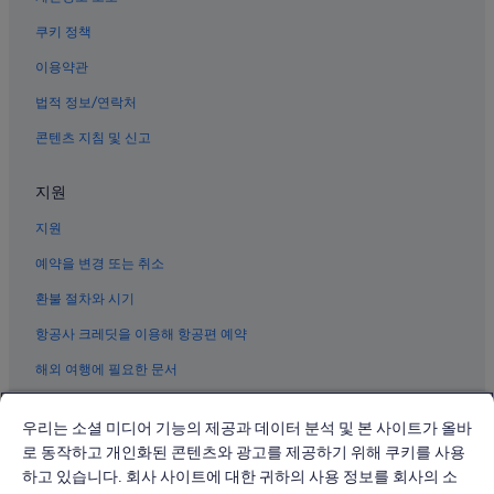
다케하라 요시나 역 근처 호텔
쿠키 정책
히가시히로시마 사이조 역의 게스트하우스
이용약관
히가시히로시마 니시타카야 역 근처 호텔
법적 정보/연락처
히가시히로시마 호텔
콘텐츠 지침 및 신고
오사키카미지마정의 게스트하우스
히가시히로시마 역 근처 호텔
지원
히가시히로시마 하치혼마츠 역 근처 호텔
지원
예약을 변경 또는 취소
환불 절차와 시기
항공사 크레딧을 이용해 항공편 예약
해외 여행에 필요한 문서
우리는 소셜 미디어 기능의 제공과 데이터 분석 및 본 사이트가 올바
로 동작하고 개인화된 콘텐츠와 광고를 제공하기 위해 쿠키를 사용
하고 있습니다. 회사 사이트에 대한 귀하의 사용 정보를 회사의 소
© 2026 Expedia, Inc., Expedia Group 계열사. All rights reserved.