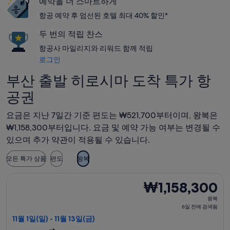
예약을 더 스마트하게
항공 예약 후 엄선된 호텔 최대 40% 할인*
두 번의 적립 찬스
항공사 마일리지와 리워드 함께 적립
로그인
부산 출발 히로시마 도착 특가 항
공권
요금은 지난 7일간 기준 편도는 ₩521,700부터이며, 왕복은
₩1,158,300부터입니다. 요금 및 예약 가능 여부는 변경될 수
있으며 추가 약관이 적용될 수 있습니다.
모든 특가 상품
편도
왕복
홍콩익스프레스 항공편 선택, 가는 항공편은 11월 1일(일)에 부산 출
₩1,158,300
₩1,158,300
왕
왕복
복,
6일 전에 검색됨
6
11월 1일(일) - 11월 13일(금)
일