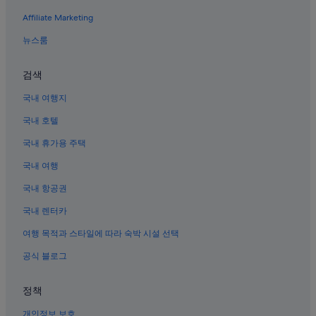
세라정 호텔
Affiliate Marketing
히로시마 근처 호텔
뉴스룸
히가시히로시마 카자하야 역 근처 호텔
검색
다케하라시 호텔
세라정의 게스트하우스
국내 여행지
다케하라 역 근처 호텔
국내 호텔
세라 호텔
국내 휴가용 주택
오쿠노시마 섬의 수영장이 있는 호텔
국내 여행
다케하라 타다노우미 역 근처 호텔
국내 항공권
오사키카미지마정 호텔
국내 렌터카
도요타 군 호텔
여행 목적과 스타일에 따라 숙박 시설 선택
다케하라시의 WiFi 제공 호텔
공식 블로그
다케하라 아키사이자키 역의 개인 별장
혼고초 호텔
정책
오쿠노시마 섬 호텔
개인정보 보호