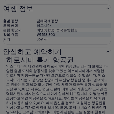
여행 정보
출발 공항
김해국제공항
도착 공항
히로시마
운항 항공사
비엣젯항공, 중국동방항공
왕복 요금
₩1,158,300
거리
369
km
안심하고 예약하기
히로시마 특가 항공권
히로시마 특가 항공권
익스피디아에서 간편하게 히로시마행 항공권을 검색해 보세요. 다
양한 출발 도시와 항공사를 갖추고 있는 익스피디아에서 저렴한
히로시마행 항공편을 다양한 조건으로 찾으실 수 있습니다. 익스
피디아에서는 가장 많은 항공사와 부산발 항공편 중에서 검색하므
로 원하는 여행 날짜 및 시간에 가장 저렴한 항공편 특가 상품을 찾
으실 수 있어요. 사용도 쉽고 간편해 여행 날짜와 출도착 도시만 입
력하시면 나머지는 익스피디아가 알아서 해드립니다! 여행 날짜를
조정하고 연결 항공편을 찾아보세요. 부산발 항공편을 더욱 저렴
하게 이용하실 수 있어요. 여러 옵션을 검토하고 원하는 항공편을
안심하고 최저가로 예약해 보세요. 또한, 고객 서비스 상담원이 매
일 24시간 고객님의 히로시마 여행과 관련된 모든 질문에 친절히