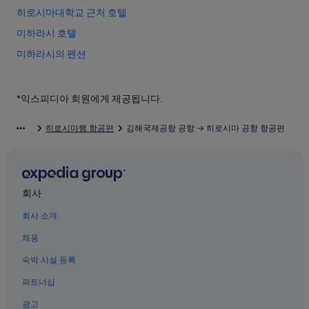
히로시마대학교 근처 호텔
미하라시 호텔
미하라시의 펜션
히가시히로시마 하치혼마츠 역의 게스트하우스
오쿠노시마 섬의 3성급 호텔
*익스피디아 회원에게 제공됩니다.
혼고초의 4성급 호텔
히로시마행 항공편
김해국제공항 공항 → 히로시마 공항 항공편
미하라 스나미 역 근처 호텔
히가시히로시마 시라이치 역 근처 호텔
오쿠노시마 섬의 아침 식사 제공 호텔
회사
오쿠노시마 섬의 Kyukamura 호텔
회사 소개
오사키카미지마정의 료칸
채용
오쿠노시마 섬의 4성급 호텔
오쿠노시마 섬 독가스 박물관 근처 호텔
숙박 시설 등록
히가시히로시마의 4성급 호텔
파트너십
다케하라 아키나가하마 역의 게스트하우스
광고