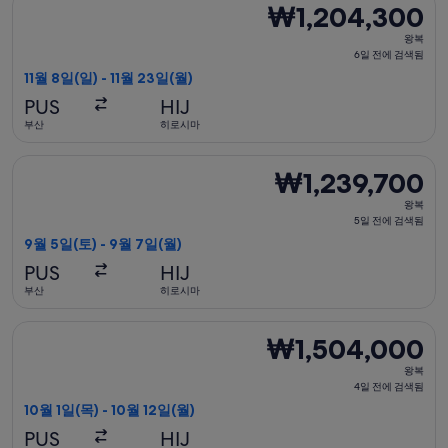
₩1,204,300
₩1,204,300
색
왕
됨
왕복
복,
6일 전에 검색됨
6
11월 8일(일) - 11월 23일(월)
일
PUS
HIJ
전
부산
히로시마
에
검
비엣젯항공 항공편 선택, 가는 항공편은 9월 5일(토)에 부산 출발 
₩1,239,700
₩1,239,700
색
왕
됨
왕복
복,
5일 전에 검색됨
5
9월 5일(토) - 9월 7일(월)
일
PUS
HIJ
전
부산
히로시마
에
검
상하이항공 항공편 선택, 가는 항공편은 10월 1일(목)에 부산 출발 
₩1,504,000
₩1,504,000
색
왕
됨
왕복
복,
4일 전에 검색됨
4
10월 1일(목) - 10월 12일(월)
일
PUS
HIJ