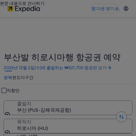
본문 내용으로 건너뛰기
앱 다운 받기
부산발 히로시마행 항공권 예약
새
2026년 12월 2일(수)에 출발하는 ₩521,700 항공편 보기
창
왕복
편도
다구간
에
서
열
직항만
림
출발지
부산 (PUS-김해국제공항)
목적지
히로시마 (HIJ)