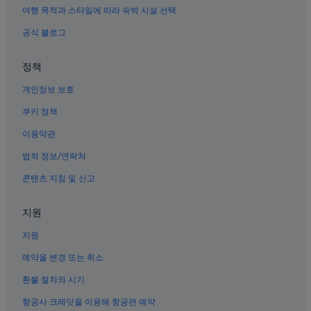
오쿠노시마 섬의 아침 식사 제공 호텔
여행 목적과 스타일에 따라 숙박 시설 선택
다케하라 아키나가하마 역의 게스트하우스
공식 블로그
다케하라 아키사이자키 역의 개인 별장
정책
다케하라 요시나 역 근처 호텔
개인정보 보호
히가시히로시마의 4성급 호텔
오쿠노시마 섬 호텔
쿠키 정책
오쿠노시마 섬의 3성급 호텔
이용약관
히가시히로시마 니시타카야 역 근처 호텔
법적 정보/연락처
미하라시 호텔
콘텐츠 지침 및 신고
오사키카미지마정 호텔
지원
히가시히로시마 카자하야 역 근처 호텔
지원
혼고초 호텔
카모츠루 사케양조장 근처 호텔
예약을 변경 또는 취소
오쿠노시마 섬의 Kyukamura 호텔
환불 절차와 시기
히가시히로시마 역 근처 호텔
항공사 크레딧을 이용해 항공편 예약