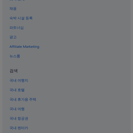
다케하라 역 근처 호텔
채용
혼고초의 4성급 호텔
숙박 시설 등록
오쿠노시마 섬의 4성급 호텔
파트너십
세라정 호텔
광고
치기리 섬 근처 호텔
Affiliate Marketing
세라 호텔
다케하라시의 WiFi 제공 호텔
뉴스룸
다케하라시 호텔
검색
히로시마대학교 근처 호텔
국내 여행지
오노미치시의 게스트하우스
국내 호텔
히가시히로시마 호텔
국내 휴가용 주택
오쿠노시마 섬 독가스 박물관 근처 호텔
국내 여행
세라정의 게스트하우스
오쿠노시마 섬의 수영장이 있는 호텔
국내 항공권
미하라 스나미 역 근처 호텔
국내 렌터카