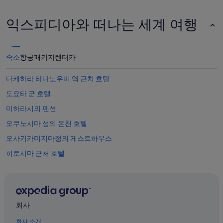
익스피디아와 떠나는 세계 여행
숙소
항공
패키지
렌터카
다케하라 타다노우미 역 근처 호텔
도요타 군 호텔
미하라시의 펜션
오쿠노시마 섬의 온천 호텔
오사키카미지마정의 게스트하우스
히로시마 근처 호텔
히가시히로시마 시라이치 역 근처 호텔
오사키카미지마정의 료칸
히가시히로시마 사이조 역의 게스트하우스
회사
히가시히로시마 하치혼마츠 역 근처 호텔
회사 소개