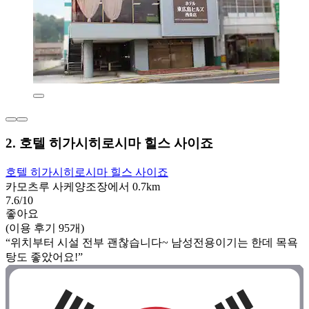
2. 호텔 히가시히로시마 힐스 사이죠
호텔 히가시히로시마 힐스 사이죠
카모츠루 사케양조장에서 0.7km
7.6/10
좋아요
(이용 후기 95개)
“위치부터 시설 전부 괜찮습니다~ 남성전용이기는 한데 목욕
탕도 좋았어요!”