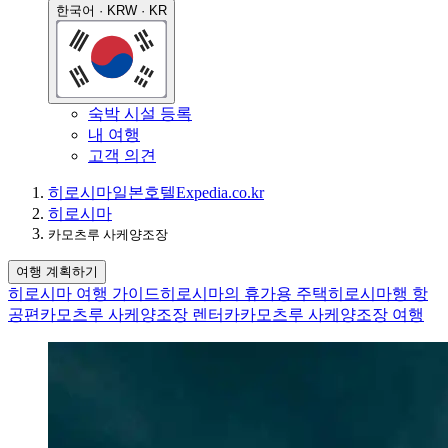
한국어 · KRW · KR
숙박 시설 등록
내 여행
고객 의견
히로시마
일본
호텔
Expedia.co.kr
히로시마
카모츠루 사케양조장
여행 계획하기
히로시마 여행 가이드
히로시마의 휴가용 주택
히로시마행 항
공편
카모츠루 사케양조장 렌터카
카모츠루 사케양조장 여행