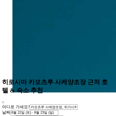
히로시마 카모츠루 사케양조장 근처 호
텔 & 숙소 추천
어디로 가세요?
날짜