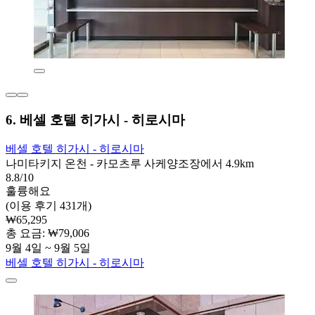
6. 베셀 호텔 히가시 - 히로시마
베셀 호텔 히가시 - 히로시마
나미타키지 온천 - 카모츠루 사케양조장에서 4.9km
8.8/10
훌륭해요
(이용 후기 431개)
₩65,295
총 요금: ₩79,006
9월 4일 ~ 9월 5일
베셀 호텔 히가시 - 히로시마