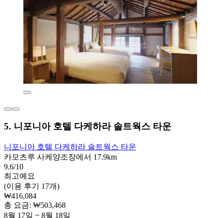
5. 니포니아 호텔 다케하라 솔트웍스 타운
니포니아 호텔 다케하라 솔트웍스 타운
카모츠루 사케양조장에서 17.9km
9.6/10
최고예요
(이용 후기 17개)
₩416,084
총 요금: ₩503,468
8월 17일 ~ 8월 18일