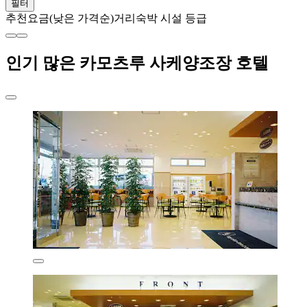
필터
추천
요금(낮은 가격순)
거리
숙박 시설 등급
인기 많은 카모츠루 사케양조장 호텔