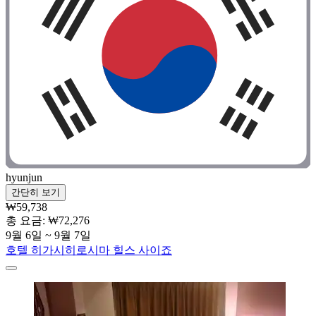
hyunjun
간단히 보기
₩59,738
총 요금: ₩72,276
9월 6일 ~ 9월 7일
호텔 히가시히로시마 힐스 사이죠