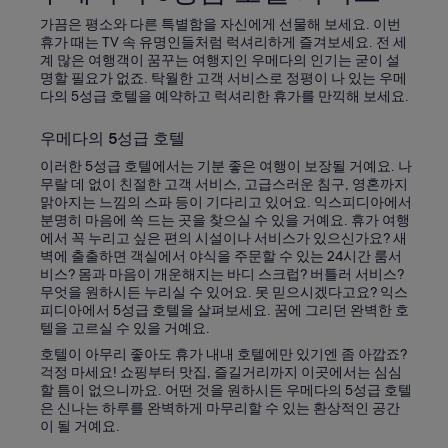
가끔은 평소와 다른 특별함을 자신에게 선물해 보세요. 이번
휴가 때는 TV 속 유명인들처럼 럭셔리하게 즐겨보세요. 전 세
계 많은 여행객이 꿈꾸는 여행지인 우메다의 인기는 굳이 설
명할 필요가 없죠. 탁월한 고객 서비스로 정평이 나 있는 우메
다의 5성급 호텔을 예약하고 럭셔리한 휴가를 만끽해 보세요.
우메다의 5성급 호텔
이러한 5성급 호텔에서는 기분 좋은 여행이 보장될 거예요. 나
무랄 데 없이 친절한 고객 서비스, 고급스러운 침구, 영혼까지
맑아지는 느낌의 스파 등이 기다리고 있어요. 익스피디아에서
분명히 마음에 쏙 드는 곳을 찾으실 수 있을 거예요. 휴가 여행
에서 꼭 누리고 싶은 편의 시설이나 서비스가 있으신가요? 새
벽에 출출하면 객실에서 야식을 주문할 수 있는 24시간 룸서
비스? 몸과 마음이 개운해지는 바디 스크럽? 버틀러 서비스?
무엇을 원하시든 누리실 수 있어요. 못 믿으시겠다고요? 익스
피디아에서 5성급 호텔을 살펴보세요. 꿈에 그리던 완벽한 호
텔을 고르실 수 있을 거예요.
호텔이 아무리 좋아도 휴가 내내 호텔에만 있기엔 좀 아깝죠?
걱정 마세요! 쇼핑부터 맛집, 즐길거리까지 이곳에서는 심심
할 틈이 없으니까요. 어떤 것을 원하시든 우메다의 5성급 호텔
은 신나는 하루를 완벽하게 마무리할 수 있는 환상적인 공간
이 될 거예요.