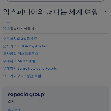
익스피디아와 떠나는 세계 여행
숙소
항공
패키지
렌터카
모토마치의 3성급 호텔
오사카의 RIHGA Royal Hotels
오사카의 게스트하우스
우메다의 MOXY 호텔
우메다의 Solare Hotels and Resorts
요도가와구의 3성급 호텔
츠루하시의 5성급 호텔
우메다의 3성급 호텔
오사카의 수영장이 있는 호텔
회사
우메다의 반려동물 동반 가능 호텔
회사 소개