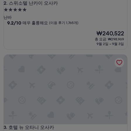
직
스위소텔 난카이 오사카
2. 스위소텔 난카이 오사카
원
5.0
들
성
난바
모
급
10
9.2/10
매우 훌륭해요
(이용 후기 1,765개)
두
점
친
숙
현
₩240,522
만
절
박
재
점
해
총 요금: ₩298,969
시
요
중
9월 2일 ~ 9월 3일
서
설
금
9.2
좋
₩240,522
점,
았
호텔 뉴 오타니 오사카
매
습
우
니
훌
다
륭
.
해
”
요,
(이
용
후
기
1,765
개)
호텔 뉴 오타니 오사카
3. 호텔 뉴 오타니 오사카