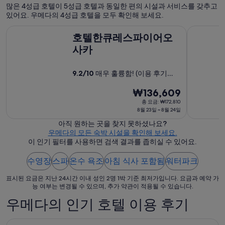
많은 4성급 호텔이 5성급 호텔과 동일한 편의 시설과 서비스를 갖추고
있어요. 우메다의 4성급 호텔을 모두 확인해 보세요.
호텔한큐레스파이어오사카
크로스 호
호텔한큐레스파이어오
사카
9.2
/
10
매우 훌륭함! (이용 후기
5,707개)
8
₩136,609
월
총 요금: ₩172,810
8월 23일 ~ 8월 24일
23
일
아직 원하는 곳을 찾지 못하셨나요?
우메다의 모든 숙박 시설을 확인해 보세요.
부
이 인기 필터를 사용하면 검색 결과를 좁히실 수 있어요.
터
8
수영장
스파
온수 욕조
아침 식사 포함됨
워터파크
월
24
표시된 요금은 지난 24시간 이내 성인 2명 1박 기준 최저가입니다. 요금과 예약 가
능 여부는 변경될 수 있으며, 추가 약관이 적용될 수 있습니다.
일
까
우메다의 인기 호텔 이용 후기
지
요
센타라 그랜드 호텔 오사카