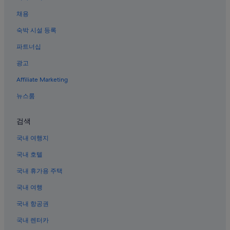
오사카의 Prince Hotels
채용
교바시의 4성급 호텔
숙박 시설 등록
난바의 3성급 호텔
파트너십
우메다 스카이 빌딩 근처 호텔
광고
산케이 홀 브리즈 근처 호텔
Affiliate Marketing
우메다의 비즈니스 호텔
오사카의 골프 호텔
뉴스룸
후쿠시마역 근처 호텔
검색
오사카의 주차 가능 호텔
국내 여행지
오사카의 3성급 호텔
국내 호텔
오사카의 공항 셔틀 제공 호텔
국내 휴가용 주택
오사카 호텔
국내 여행
우메다의 저렴한 호텔
오사카의 공항 셔틀 제공 호텔
국내 항공권
우메다 호텔
국내 렌터카