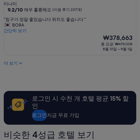
성
미나미
급
10
9.2/10
매우 훌륭해요
(이용 후기 237개)
점
숙
“
“침구가 정말 좋았습니다 위치도 좋습니다 ”
만
박
침
BORA
점
시
구
간단히 보기
중
가
설
현
₩378,663
9.2
정
재
점,
총 요금: ₩479,008
말
요
매
8월 31일 ~ 9월 1일
좋
금
우
았
₩378,663
훌
더 보기
습
륭
니
해
다
요,
위
(이
치
용
도
후
로그인 시 수천 개 호텔 평균 15% 할
좋
기
습
237
인
니
개)
다
로그인
지금 무료 가입
”
비슷한 4성급 호텔 보기