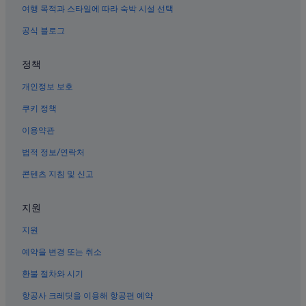
오사카의 가족 여행 호텔
여행 목적과 스타일에 따라 숙박 시설 선택
도톤보리 근처 호텔
공식 블로그
신치의 3성급 호텔
정책
기타의 4성급 호텔
개인정보 보호
난바의 5성급 호텔
오사카의 펜션
쿠키 정책
오사카의 료칸
이용약관
주오구의 3성급 호텔
법적 정보/연락처
다니마치의 3성급 호텔
콘텐츠 지침 및 신고
주오구의 5성급 호텔
지원
오사카의 럭셔리 호텔
지원
우메다역 근처 호텔
오사카의 4성급 호텔
예약을 변경 또는 취소
오사카의 캡슐 호텔
환불 절차와 시기
우메다의 공항 셔틀 제공 호텔
항공사 크레딧을 이용해 항공편 예약