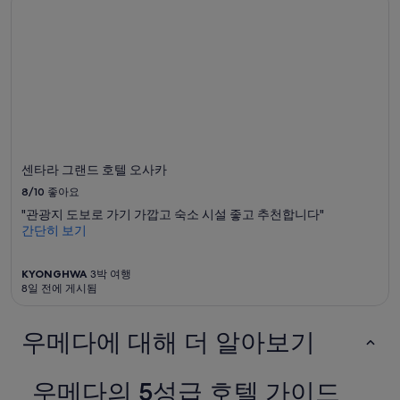
금
은
1
박
당
₩136,609
입
니
다.
센타라 그랜드 호텔 오사카
8/10
좋아요
"관광지 도보로 가기 가깝고 숙소 시설 좋고 추천합니다"
간단히 보기
KYONGHWA
3박 여행
8일 전에 게시됨
우메다에 대해 더 알아보기
우메다의 5성급 호텔 가이드