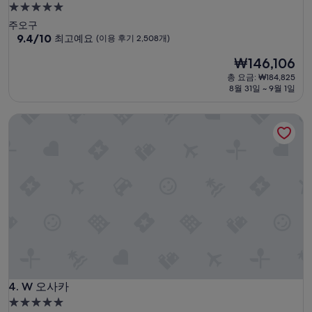
5.0
성
주오구
급
10
9.4/10
최고예요
(이용 후기 2,508개)
점
숙
현
₩146,106
만
박
재
점
총 요금: ₩184,825
시
요
중
8월 31일 ~ 9월 1일
설
금
9.4
₩146,106
점,
W 오사카
최
고
예
요,
(이
용
후
기
2,508
개)
W 오사카
4. W 오사카
5.0