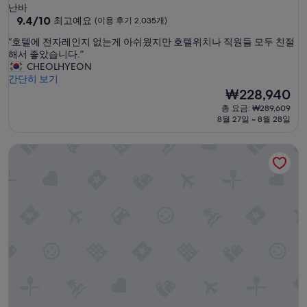
성
난바
급
10
9.4/10
최고예요
(이용 후기 2,035개)
점
숙
“
“호텔에 전자레인지 없는게 아쉬웠지만 호텔위치나 직원들 모두 친절
만
박
호
해서 좋았습니다.”
점
시
텔
CHEOLHYEON
중
에
간단히 보기
설
9.4
전
현
₩228,940
점,
자
재
최
총 요금: ₩289,609
레
요
고
8월 27일 ~ 8월 28일
인
금
예
지
₩228,940
요,
스위소텔 난카이 오사카
없
(이
는
용
게
후
아
기
쉬
2,035
웠
개)
지
만
호
텔
위
치
나