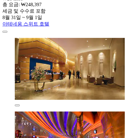
총 요금: ₩248,397
세금 및 수수료 포함
8월 31일 ~ 9월 1일
아테네움 스위트 호텔