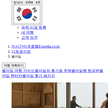
한국어 · KRW · KR
숙박 시설 등록
내 여행
고객 의견
미시간
미국
호텔
Expedia.co.kr
디트로이트
벨아일
여행 계획하기
벨아일 여행 가이드
벨아일의 휴가용 주택
벨아일행 항공편
벨
아일 렌터카
벨아일 휴가 패키지