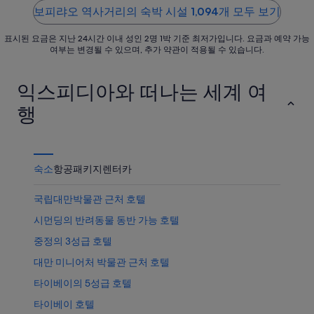
5
5
가
상
보피랴오 역사거리의 숙박 시설 1,094개 모두 보기
가
까
품
격
표시된 요금은 지난 24시간 이내 성인 2명 1박 기준 최저가입니다. 요금과 예약 가능
운
가
확
여부는 변경될 수 있으며, 추가 약관이 적용될 수 있습니다.
상
격
인
품
확
익스피디아와 떠나는 세계 여
가
인
격
행
확
인
숙소
항공
패키지
렌터카
국립대만박물관 근처 호텔
시먼딩의 반려동물 동반 가능 호텔
중정의 3성급 호텔
대만 미니어처 박물관 근처 호텔
타이베이의 5성급 호텔
타이베이 호텔