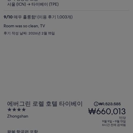
요
서울 (ICN) → 타이베이 (TPE)
금
은
9
/
10
매우 훌륭함! (이용 후기 1,003개)
₩1,048,070,
Room was so clean, TV
현
후기 작성 날짜: 2026년 2월 15일
재
요
금
은
₩451,439
입
니
다.
1
에버그린 로렐 호텔 타이베이
₩1,523,585
인
₩660,013
4
당
out
Zhongshan
1인당
이
of
9월 9일 ~ 9월 13일
6시간 전에 검색됨
5
전
왕복 항공편 포함