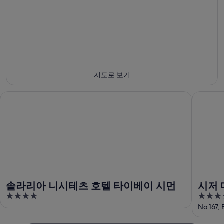
월
-
월
8
8
7
일
월
일
에
9
-
일
대
8
에
월
해
대
9
보
지도로 보기
일
해
피
에
보
랴
솔라리아 니시테츠 호텔 타이베이 시먼
시저 메
대
피
오
해
랴
역
보
오
사
피
역
거
랴
사
리
오
거
에
역
리
서
사
에
가
솔라리아 니시테츠 호텔 타이베이 시먼
시저 
거
서
까
4
4
리
가
운
out
out
No.167, 
에
까
상
of
of
서
운
품