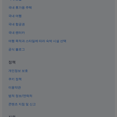
시먼딩의 로맨틱 호텔
국내 휴가용 주택
완화 역 근처 호텔
국내 여행
샤오난먼 역의 게스트하우스
국내 항공권
중정의 스파가 있는 리조트 및 호텔
국내 렌터카
타이베이시 북문 근처 호텔
여행 목적과 스타일에 따라 숙박 시설 선택
닝샤 야시장 근처 호텔
공식 블로그
시먼딩의 저렴한 호텔
시먼딩의 2성급 호텔
정책
완화의 전자레인지 구비 호텔
개인정보 보호
완화의 가족 여행 호텔
쿠키 정책
대만 총통부 근처 호텔
이용약관
시먼딩의 온수 욕조가 있는 호텔
법적 정보/연락처
시먼딩의 부티크 호텔
콘텐츠 지침 및 신고
타이베이의 부티크 호텔
국립음악당 근처 호텔
지원