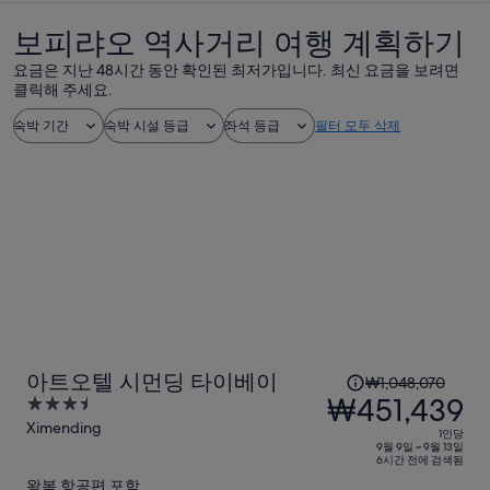
보피랴오 역사거리 여행 계획하기
요금은 지난 48시간 동안 확인된 최저가입니다. 최신 요금을 보려면
클릭해 주세요.
숙박 기간
숙박 시설 등급
좌석 등급
필터 모두 삭제
1
아트오텔 시먼딩 타이베이
₩1,048,070
인
₩451,439
3.5
당
out
Ximending
1인당
이
of
9월 9일 ~ 9월 13일
6시간 전에 검색됨
5
전
왕복 항공편 포함