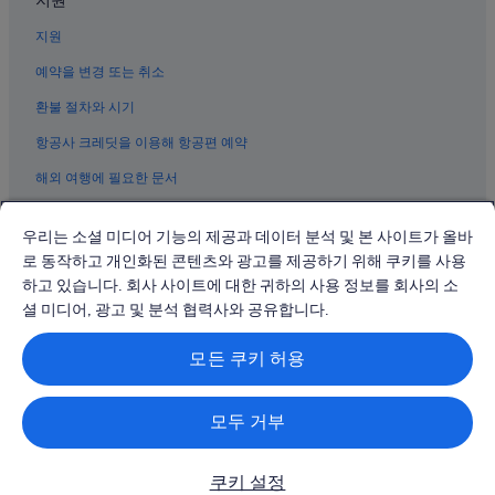
타이베이의 공항 셔틀 제공 호텔
지원
타이베이의 워터파크 호텔
예약을 변경 또는 취소
다안의 스파가 있는 리조트 및 호텔
환불 절차와 시기
중샤오푸싱 역 근처 호텔
항공사 크레딧을 이용해 항공편 예약
국립대만사범대학 근처 호텔
해외 여행에 필요한 문서
다안 호텔
공관 야시장 근처 호텔
우리는 소셜 미디어 기능의 제공과 데이터 분석 및 본 사이트가 올바
중허의 골프 호텔
로 동작하고 개인화된 콘텐츠와 광고를 제공하기 위해 쿠키를 사용
하고 있습니다. 회사 사이트에 대한 귀하의 사용 정보를 회사의 소
타이베이의 게스트하우스
© 2026 Expedia, Inc., Expedia Group 계열사. All rights reserved.
Expedia 및 비행기 로고는 Expedia, Inc.의 상표 또는 등록 상표입니다.
셜 미디어, 광고 및 분석 협력사와 공유합니다.
타이베이의 해변 호텔
분쟁 해결: 전화: 02-3480-0118, 이메일: travel@support.expedia.co.kr
트래블파트너익스체인지코리아 주식회사. 사업자등록번호: 821-88-01025
반차오의 주차 가능 호텔
모든 쿠키 허용
익스피디아트래블코리아 주식회사, 서울특별시 종로구 종로5길 7(청진동).
사업자등록번호: 724-86-00245.
완화의 반려동물 동반 가능 호텔
관광사업자등록번호: 제2016-000008호, 통신판매업신고번호: 2015-서울
종로-1091, 대표이사: 정경륜
중샤오푸싱 역의 게스트하우스
모두 거부
다퉁의 4성급 호텔
쿠키 설정
중산 역 근처 호텔