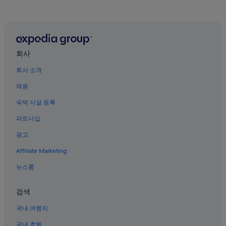
시먼딩의 가족 여행 호텔
시먼딩의 온천 호텔
종허 역의 게스트하우스
완화의 Independent 호텔
회사
영안시장 역의 캡슐 호텔
회사 소개
타이베이 메인역의 콘도
채용
타이파워 빌딩 역의 B&B
숙박 시설 등록
타이베이의 모텔
파트너십
시다 호텔
광고
중정의 수영장이 있는 호텔
Affiliate Marketing
반차오의 웨딩 호텔
뉴스룸
에버그린 해양박물관 근처 호텔
시먼딩 호텔
검색
디화제 근처 호텔
국내 여행지
타이베이 지하철역 근처 호텔
국내 호텔