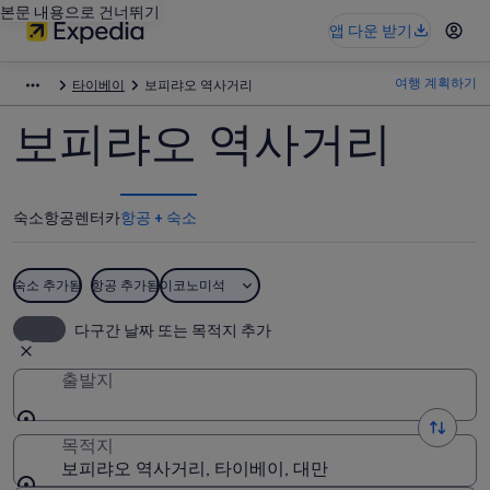
본문 내용으로 건너뛰기
앱 다운 받기
여행 계획하기
타이베이
보피랴오 역사거리
보피랴오 역사거리
숙소
항공
렌터카
항공 + 숙소
숙소 추가됨
항공 추가됨
이코노미석
다구간 날짜 또는 목적지 추가
출발지
목적지
보피랴오 역사거리, 타이베이, 대만