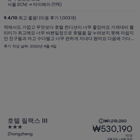
요
서울 (ICN) → 타이베이 (TPE)
금
은
9.4
/
10
최고 좋음! (이용 후기 1,003개)
₩1,523,585,
역에서도 가깝고 무엇보다 호텔 컨디션이 너무 좋았어요 가격대비 퀄
현
리티가 최고예요 너무 바쁜일정으로 호텔을 잘 누려보지 못해 아쉽지
재
만 친구들과 자고 수다떨고 너무 편하게 지내다 왔어요 다음에 가다면
요
다시 방문하고 싶어요
후기 작성 날짜: 2026년 4월 4일
금
은
₩660,013
입
니
다.
1
호텔 릴랙스 III
₩1,218,280
인
₩530,190
3
당
out
Zhongzheng
1인당
9월 9일 ~ 9월 13일