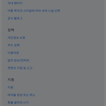
오사카의 료칸
국내 렌터카
미나미의 온천 호텔
여행 목적과 스타일에 따라 숙박 시설 선택
신사이바시스지 근처 호텔
공식 블로그
모토마치의 3성급 호텔
정책
미나미의 허니문 리조트 및 호텔
개인정보 보호
난바의 OYO Rooms 호텔
센니치마에 도구야스지 상점가 근처 호텔
쿠키 정책
난바 해치 근처 호텔
이용약관
도톤보리 아케이드 근처 호텔
법적 정보/연락처
미나미의 카지노 호텔
콘텐츠 지침 및 신고
난바의 스파가 있는 리조트 및 호텔
지원
미나미의 주차 가능 호텔
지원
미나미의 아침 식사 제공 호텔
요츠바시 역 근처 호텔
예약을 변경 또는 취소
히가시신사이바시 호텔
환불 절차와 시기