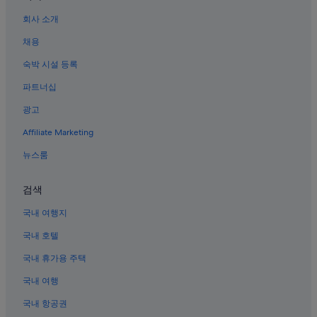
요츠바시 역의 아파트식 호텔
회사 소개
난바의 저렴한 호텔
채용
신사이바시의 저렴한 호텔
숙박 시설 등록
소에몬초의 3성급 호텔
파트너십
난바센니치마에 호텔
광고
모토마치의 가족 여행 호텔
Affiliate Marketing
난바의 Nikko 호텔
오사카난바역의 아파트
뉴스룸
소에몬초의 WiFi 제공 호텔
검색
난바 워크 쇼핑몰 근처 호텔
국내 여행지
난바의 MOXY 호텔
국내 호텔
난바의 Daiwa Roynet Hotels
국내 휴가용 주택
도톤 플라자 근처 호텔
국내 여행
신사이바시의 공항 셔틀 제공 호텔
난바의 주차 가능 호텔
국내 항공권