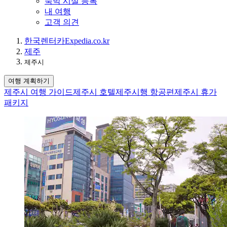
숙박 시설 등록
내 여행
고객 의견
한국
렌터카
Expedia.co.kr
제주
제주시
여행 계획하기
제주시 여행 가이드
제주시 호텔
제주시행 항공편
제주시 휴가
패키지