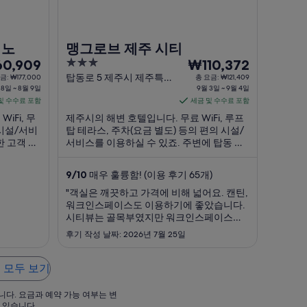
당
,777
₩121,591
입
지노
맹그로브 제주 시티
니
3
9
0,909
₩110,372
다.
out
월
탑동로 5 제주시 제주특
금: ₩177,000
총 요금: ₩121,409
 8일 ~ 8월 9일
별자치도
9월 3일 ~ 9월 4일
of
3
및 수수료 포함
세금 및 수수료 포함
5
일
iFi, 무
제주시의 해변 호텔입니다. 무료 WiFi, 루프
부
 시설/서비
탑 테라스, 주차(요금 별도) 등의 편의 시설/
터
한 고객 서
서비스를 이용하실 수 있죠. 주변에 탑동 해
9
을 얻고
안 광장, 동문시장 같은 인기 명소가 있어 관
월
 동문시장
광을 즐기기에도 좋아요.
9
/
10
매우 훌륭함! (이용 후기 65개)
기기에도
4
"객실은 깨끗하고 가격에 비해 넓어요. 캔틴,
일
워크인스페이스도 이용하기에 좋았습니다.
까
시티뷰는 골목부였지만 워크인스페이스에
지
서 바다가 예쁘게 보여요. 체크인은 큐알로
후기 작성 날짜: 2026년 7월 25일
요
접속해서 하는데 민증 정보를 입력해야 하고
조금은 시간이 걸립니다. 미리 체크인 링크
금
가 오는 것 같은데 저는 받지 못해서 직원분
 모두 보기
은
께 물어봤고 친절히 도와주셨어요. 한국인보
1
다는 다른 국적 사람들이 거의 대부분이었고
니다. 요금과 예약 가능 여부는 변
박
위층에서인지 옆에서인지 바닥을 쿵쿵 찍어
 있습니다.