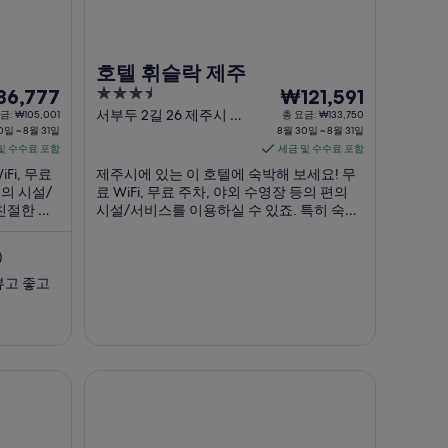
호텔 휘슬락 제주
3.5
8
6,777
₩121,591
out
월
서부두 2길 26 제주시 제
금: ₩105,001
총 요금: ₩133,750
0일 ~ 8월 31일
주특별자치도
8월 30일 ~ 8월 31일
of
30
및 수수료 포함
세금 및 수수료 포함
5
일
Fi, 무료
제주시에 있는 이 호텔에 숙박해 보세요! 무
부
편의 시설/
료 WiFi, 무료 주차, 야외 수영장 등의 편의
터
친절한 고
시설/서비스를 이용하실 수 있죠. 특히 숙박
8
 반응을
시설 상태 등이 고객들로부터 좋은 반응을
월
광장, 동문
얻고 있습니다. 주변에 탑동 해안 광장, 동문
)
을 즐기기
시장 같은 인기 명소가 있어 관광을 즐기기
31
에도 좋아요.
뷰고 좋고
일
까
지
요
금
맹그로브 제주 시티
은
1
박