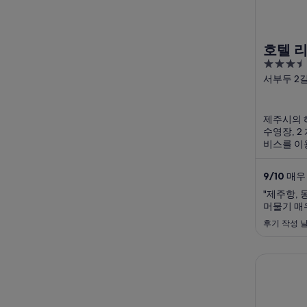
호텔 
3.5
out
서부두 2길
주특별자
of
5
제주시의 
수영장, 2
비스를 이
서비스, 
은 반응을
9
/
10
매우 
광장, 동
을 즐기기에
"제주항, 
머물기 매
후기 작성 날
아스타호