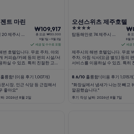
리젠트 마린
오션스위츠 제주호텔
9
4
8
₩109,917
₩8
월
out
월
 20 제주시 제
탑동해안로 74 제주시 제
총 요금: ₩133,000
총 요
치도
9월 1일 ~ 9월 2일
주특별자치도
8월 3
of
1
30
세금 및 수수료 포함
세금 
5
일
일
해변 호텔입니다. 무료 주차, 야외
제주시의 해변 호텔입니다. 무료 Wi
부
부
 개 커피숍/카페 등의 편의 시설/서
주차, 아침 식사(요금 별도) 등의 
터
터
용하실 수 있죠. 특히 친절한 고객
서비스를 이용하실 수 있죠. 특히 
9
8
청결한 객실 등이 고객들로부터 좋
객 서비스 등이 고객들로부터 좋은
월
월
 얻고 있습니다. 주변에 탑동 해안
얻고 있습니다. 주변에 탑동 해안 
훌륭함! (이용 후기 1,007개)
8.6
/
10
훌륭함! (이용 후기 1,015개
문시장 같은 인기 명소가 있어 관광
시장 같은 인기 명소가 있어 관광
2
31
도 ...
에도 좋아요.
동문시장, 인근 식당 등 근접해서
"화장실에서 냄새가 나는것 빼고 
일
일
우 좋아요"
깔끔했습니다."
까
까
짜: 2026년 8월 2일
후기 작성 날짜: 2026년 8월 7일
지
지
요
요
금
금
텔
제주 오리엔탈호텔 카지노
은
은
1
1
박
박