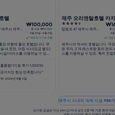
당
당
₩109,917
₩86
입
입
호텔
제주 오리엔탈호텔 카
니
니
8
4.5
8
₩100,000
₩16
다.
다.
월
out
월
9 제주시 제주특
탑동로 47 제주시 제주특
총 요금: ₩110,000
총 요
8월 30일 ~ 8월 31일
별자치도
8월
of
30
8
세금 및 수수료 포함
세금 
5
일
일
출장 여행에 좋은 호텔입니다. 무
제주시의 럭셔리 호텔입니다. 무료 W
부
부
 시설 내 온천, 아침 식사(요금 별도)
료 주차, 2 개 레스토랑 등의 편의
터
터
 시설/서비스를 이용하실 수 있죠.
스를 이용하실 수 있죠. 특히 친절
8
8
한 고객 서비스 등이 고객들로부터
비스 등이 고객들로부터 좋은 반응
월
월
을 얻고 있습니다. 주변에 동문시
있습니다. 주변에 탑동 해안 광장,
훌륭함! (이용 후기 1,003개)
해안 광장 같은 인기 명소가 있어 관
같은 인기 명소가 있어 관광을 즐
31
9
에도 ...
좋아요.
 곳이지만 항상 만족합니다."
일
일
짜: 2026년 8월 6일
까
까
지
지
요
요
금
금
제주시 시내의 숙박 시설 986개
은
은
1
1
표시된 요금은 지난 24시간 이내 성인 2명 1박 기준 최저가입
박
박
경될 수 있으며, 추가 약관이 적용될 수