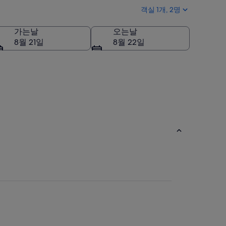
객실 1개, 2명
가는날
오는날
8월 21일
8월 22일