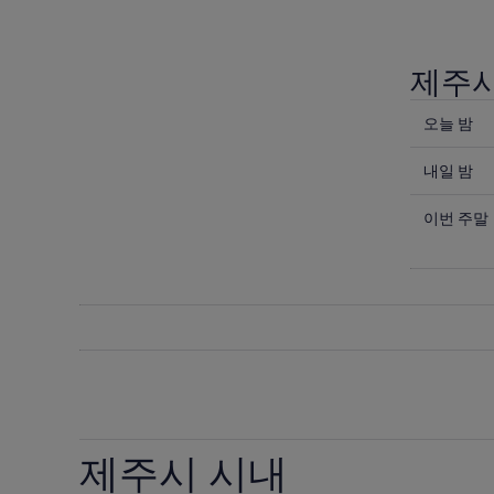
제주시
오
오늘 밤
늘
내
밤
내일 밤
일
제
이
밤
이번 주말
주
번
제
시
주
주
시
말
시
내
제
시
의
주
내
요
시
의
금
시
요
확
내
금
인
의
확
(숙
제주시 시내
요
인
박
금
(숙
기