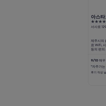
아스타
4
out
서사로 12
별자치도
of
5
제주시의 
료 WiFi,
등의 편의
특히 친절
좋은 반응
9
/
10
매우 
장, 탑동 
광을 즐기기
"자주가는
후기 작성 날