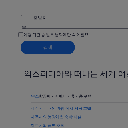
확
박
간:
인
기
8
(숙
월
간:
출발지
박
7
8
일
월
기
출발지
여행 기간 중 일부 날짜에만 숙소 필요
-
8
간:
8
일
8
검색
월
-
월
8
8
7
일)
월
일
9
-
익스피디아와 떠나는 세계 여
일)
8
월
9
일)
숙소
항공
패키지
렌터카
휴가용 주택
제주시 시내의 아침 식사 제공 호텔
제주시의 농장체험 숙박 시설
제주시의 금연 호텔