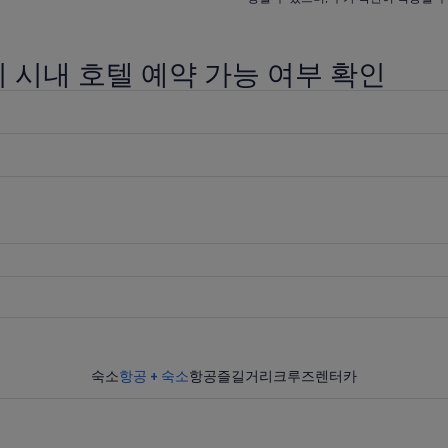
당
당
₩100,000
₩160
입
입
 시내 호텔 예약 가능 여부 확인
니
니
다.
다.
숙소
항공 + 숙소
항공
즐길거리
크루즈
렌터카