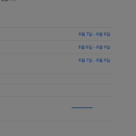
당
대고 시끄럽게 얘기하는데 그 소리가 다 들
릴 정도로 방음이 잘 안 돼요. 밤새 시끄러워
,909
₩110,372
서 잠을 설칠 정도였습니다. 그 ..."
입
니
다.
8월 7일 - 8월 8일
8월 8일 - 8월 9일
8월 7일 - 8월 9일